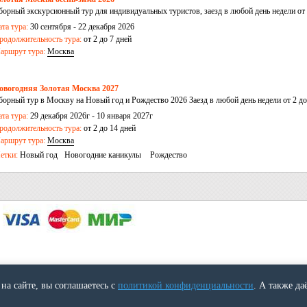
борный экскурсионный тур для индивидуальных туристов, заезд в любой день недели от 
ата тура:
30 сентября - 22 декабря 2026
родолжительность тура:
от 2 до 7 дней
аршрут тура:
Москва
овогодняя Золотая Москва 2027
борный тур в Москву на Новый год и Рождество 2026 Заезд в любой день недели от 2 до
ата тура:
29 декабря 2026г - 10 января 2027г
родолжительность тура:
от 2 до 14 дней
аршрут тура:
Москва
етки:
Новый год
Новогодние каникулы
Рождество
на сайте, вы соглашаетесь с
политикой конфиденциальности
. А также да