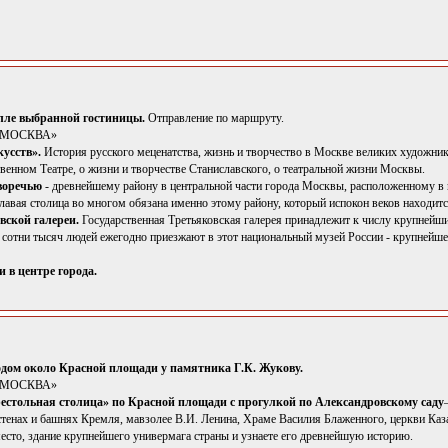
олле выбранной гостиницы.
Отправление по маршруту.
Я МОСКВА»
усств».
История русского меценатства, жизнь и творчество в Москве великих художник
енном Театре, о жизни и творчестве Станиславского, о театральной жизни Москвы.
воречью
- древнейшему району в центральной части города Москвы, расположенному в 
лавая столица во многом обязана именно этому району, который испокон веков находитс
вской галереи.
Государственная Третьяковская галерея принадлежит к числу крупнейши
, сотни тысяч людей ежегодно приезжают в этот национальный музей России - крупнейше
 в центре города.
одом около Красной площади у памятника Г.К. Жукову.
Я МОСКВА»
естольная столица» по Красной площади с прогулкой по Александровскому саду
 стенах и башнях Кремля, мавзолее В.И. Ленина, Храме Василия Блаженного, церкви Ка
есто, здание крупнейшего универмага страны и узнаете его древнейшую историю.