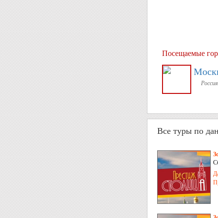
Посещаемые гор
Моск
Россия
Все туры по да
З
С
Д
П
З