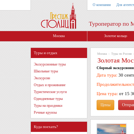
О компании
Для агентс
Туроператор по 
Москва
Золотое кольцо
Туры и отдых
Москва
»
Туры по России
Золотая Мос
Экскурсионные туры
Сборный экскурсионный
Школьные туры
Дата тура:
30 сент
Экскурсии
Продолжительност
Отдых и проживание
Туристические услуги
Цена тура:
от 15 3
Однодневные туры
Цены
Туры на праздники
Речные круизы
Куда поехать?