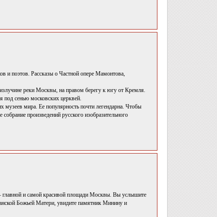
ов и поэтов. Рассказы о Частной опере Мамонтова,
излучине реки Москвы, на правом берегу к югу от Кремля.
я под сенью московских церквей.
х музеев мира. Ее популярность почти легендарна. Чтобы
е собрание произведений русского изобразительного
– главной и самой красивой площади Москвы. Вы услышите
занской Божьей Матери, увидите памятник Минину и