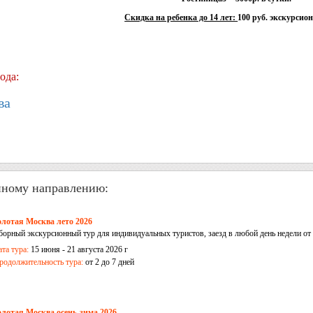
Скидка на ребенка до 14 лет:
100 руб. экскурсио
ода:
ва
нному направлению:
олотая Москва лето 2026
борный экскурсионный тур для индивидуальных туристов, заезд в любой день недели от 
ата тура:
15 июня - 21 августа 2026 г
родолжительность тура:
от 2 до 7 дней
олотая Москва осень-зима 2026