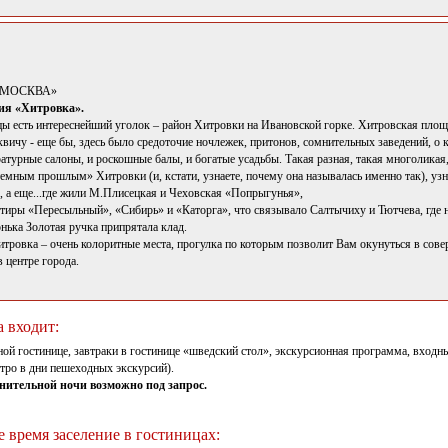
Я МОСКВА»
ия «Хитровка».
цы есть интереснейший уголок – район Хитровки на Ивановской горке. Хитровская площ
ичу - еще бы, здесь было средоточие ночлежек, притонов, сомнительных заведений, о к
ратурные салоны, и роскошные балы, и богатые усадьбы. Такая разная, такая многоликая,
емным прошлым» Хитровки (и, кстати, узнаете, почему она называлась именно так), узн
 а еще...где жили М.Плисецкая и Чеховская «Попрыгунья»,
актиры «Пересыльный», «Сибирь» и «Каторга», что связывало Салтычиху и Тютчева, где 
онька Золотая ручка припрятала клад.
итровка – очень колоритные места, прогулка по которым позволит Вам окунуться в сов
 центре города.
а входит:
й гостинице, завтраки в гостинице «шведский стол», экскурсионная программа, входны
тро в дни пешеходных экскурсий).
нительной ночи возможно под запрос.
 время заселение в гостиницах: