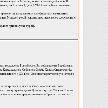
айонов в центре Москвы, является заповедной зоной. В
мятники, как Гостиный Двор, ГУМ, Палаты бояр Романовых,
м археологии, флорариумом и амфитеатром на открытом
ги над Москвой-рекой - сложнейшее инженерное сооружение, с
анее при покупке тура!).
лицы государства Российского. Вы побываете на Воробьевых
ние Кафедрального Соборного Храма Христа Спасителя (без
сстановленного в XX веке. Он олицетворяет великую историю
с небоскребами на месте бывшей каменоломни возле
каз о концепции создания Делового центра Москвы 21 века,
нце моста - скульптурную композицию Эрнста Неизвестного