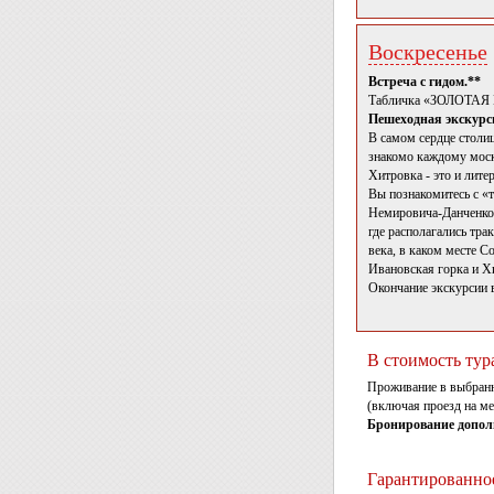
Воскресенье
Встреча с гидом.**
Табличка «ЗОЛОТА
Пешеходная экскурс
В самом сердце столи
знакомо каждому москв
Хитровка - это и лите
Вы познакомитесь с «т
Немировича-Данченко,
где располагались тр
века, в каком месте С
Ивановская горка и Х
Окончание экскурсии в
В стоимость тур
Проживание в выбранно
(включая проезд на ме
Бронирование допол
Гарантированное