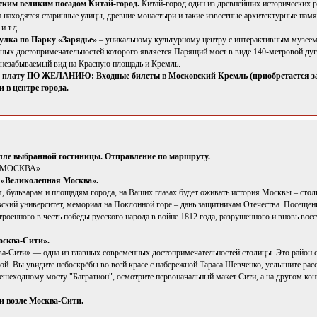
ским великим посадом Китай-город.
Китай-город один из древнейших исторических р
а находятся старинные улицы, древние монастыри и такие известные архитектурные па
и т.д.
улка по Парку «Зарядье»
– уникальному культурному центру с интерактивным музее
авных достопримечательностей которого является Парящий мост в виде 140-метровой ду
 незабываемый вид на Красную площадь и Кремль.
ю плату ПО ЖЕЛАНИЮ: Входные билеты в Московский Кремль (приобретается зар
 в центре города.
олле выбранной гостиницы. Отправление по маршруту.
Я МОСКВА»
 «Великолепная Москва».
м, бульварам и площадям города, на Ваших глазах будет оживать история Москвы – сто
вский университет, мемориал на Поклонной горе – дань защитникам Отечества. Посеще
троенного в честь победы русского народа в войне 1812 года, разрушенного и вновь во
осква-Сити».
а-Сити» — одна из главных современных достопримечательностей столицы. Это район 
ой. Вы увидите небоскрёбы во всей красе с набережной Тараса Шевченко, услышите расс
пешеходному мосту "Багратион", осмотрите первоначальный макет Сити, а на другом ко
и возле Москва-Сити.