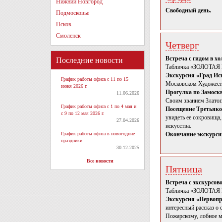
Нижний Новгород
Свободный день.
Подмосковье
Псков
Смоленск
Четверг
Встреча с гидом в х
Последние новости
Табличка «ЗОЛОТА
Экскурсия «Град Иск
График работы офиса с 11 по 15
Московском Художеств
июня 2026 г.
Прогулка по Замоск
11.06.2026
Своим званием Златог
График работы офиса с 1 по 4 мая и
Посещение Третьяко
с 9 по 12 мая 2026 г.
увидеть ее сокровища
27.04.2026
искусства.
График работы офиса в новогодние
Окончание экскурсии
праздники
30.12.2025
Все новости
Пятница
Встреча с экскурсов
Табличка «ЗОЛОТА
Экскурсия «Первопр
интересный рассказ о
Пожарскому, лобное м