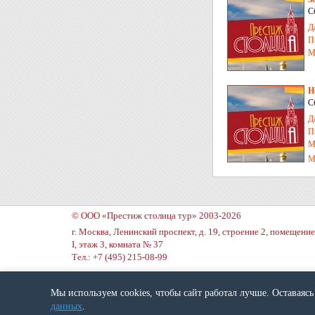
С
Д
П
М
Н
С
Д
П
М
М
© ООО «Престиж столица тур» 2003-2026
г. Москва, Ленинский проспект, д. 19, строение 2, помещение
I, этаж 3, комната № 37
Тел.: +7 (495) 215-08-99
Вход для сотрудников
Мы используем cookies, чтобы сайт работал лучше. Оставаясь 
данных
.