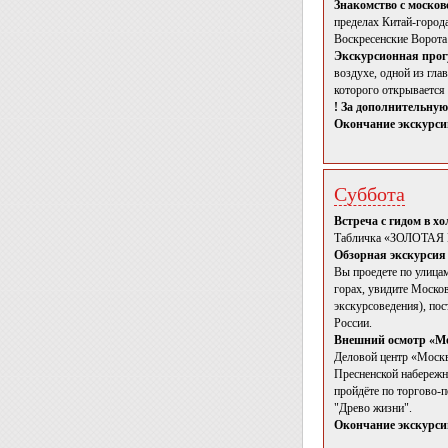
Знакомство с москов
пределах Китай-город
Воскресенские Ворота 
Экскурсионная прог
воздухе, одной из гл
которого открывается
! За дополнительну
Окончание экскурсии
Суббота
Встреча с гидом в х
Табличка «ЗОЛОТА
Обзорная экскурсия
Вы проедете по улица
горах, увидите Моско
экскурсоведения), пос
России.
Внешний осмотр «М
Деловой центр «Москв
Пресненской набережн
пройдёте по торгово-
"Древо жизни".
Окончание экскурси