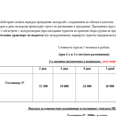
собой право менять порядок проведения экскурсий с сохранением их объема и качества.
одом в день экскурсии происходит строго по расписанию в программе. Программа тура 
 1-ой встрече с экскурсоводом (при опоздании туристов ко времени сбора группы не пр
человек транспорт не подается
(по экскурсионному маршруту туристы передвигаются 
Стоимость тура на 1 человека в рублях
(при 2-х и 3-х местном размещении)
3-х местное размещение в гостинице -
под запр
2 дня
3 дня
4 дня
5 дней
Гостиница 3*
15 300
19 600
24 400
26 900
Доплата за одноместное размещение в гостинице:
(доплата 
Гостиница
3* -3000р. в сутки.