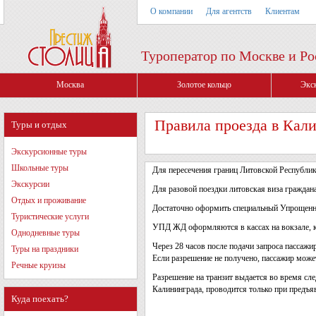
О компании
Для агентств
Клиентам
Туроператор по Москве и Ро
Москва
Золотое кольцо
Экс
Правила проезда в Кал
Туры и отдых
Экскурсионные туры
Школьные туры
Для пересечения границ Литовской Республик
Экскурсии
Для разовой поездки литовская виза граждан
Отдых и проживание
Достаточно оформить специальный Упрощенн
Туристические услуги
УПД ЖД оформляются в кассах на вокзале, к
Однодневные туры
Через 28 часов после подачи запроса пассажи
Туры на праздники
Если разрешение не получено, пассажир може
Речные круизы
Разрешение на транзит выдается во время сл
Калининграда, проводится только при предъя
Куда поехать?