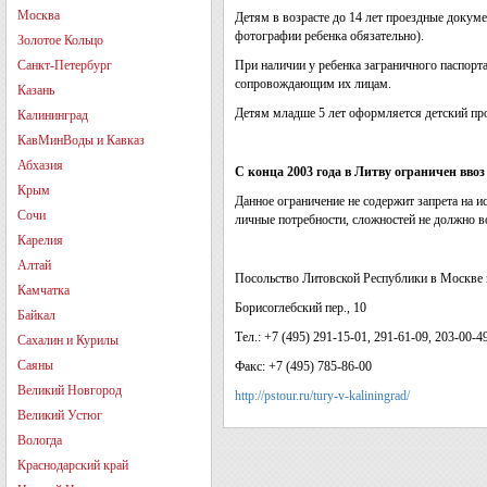
Москва
Детям в возрасте до 14 лет проездные докум
фотографии ребенка обязательно).
Золотое Кольцо
Санкт-Петербург
При наличии у ребенка заграничного паспорт
сопровождающим их лицам.
Казань
Детям младше 5 лет оформляется детский про
Калининград
КавМинВоды и Кавказ
Абхазия
С конца 2003 года в Литву ограничен вво
Крым
Данное ограничение не содержит запрета на и
Сочи
личные потребности, сложностей не должно в
Карелия
Алтай
Посольство Литовской Республики в Москве 
Камчатка
Борисоглебский пер., 10
Байкал
Тел.: +7 (495) 291-15-01, 291-61-09, 203-00-4
Сахалин и Курилы
Саяны
Факс: +7 (495) 785-86-00
Великий Новгород
http://pstour.ru/tury-v-kaliningrad/
Великий Устюг
Вологда
Краснодарский край