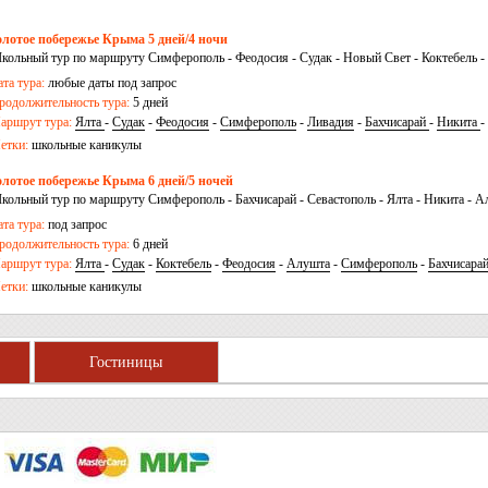
олотое побережье Крыма 5 дней/4 ночи
кольный тур по маршруту Симферополь - Феодосия - Судак - Новый Свет - Коктебель - Г
ивадия - Севастополь - Бахчисарай - Симферополь
ата тура:
любые даты под запрос
родолжительность тура:
5 дней
аршрут тура:
Ялта
-
Судак
-
Феодосия
-
Симферополь
-
Ливадия
-
Бахчисарай
-
Никита
-
етки:
школьные каникулы
олотое побережье Крыма 6 дней/5 ночей
кольный тур по маршруту Симферополь - Бахчисарай - Севастополь - Ялта - Никита - Ал
октебель - Тополевка - Симферополь
ата тура:
под запрос
родолжительность тура:
6 дней
аршрут тура:
Ялта
-
Судак
-
Коктебель
-
Феодосия
-
Алушта
-
Симферополь
-
Бахчисара
етки:
школьные каникулы
Гостиницы