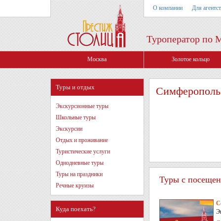
О компании
Для агентс
Туроператор по 
Москва
Золотое кольцо
Туры и отдых
Симферополь
Экскурсионные туры
Школьные туры
Экскурсии
Отдых и проживание
Туристические услуги
Однодневные туры
Туры на праздники
Туры с посещен
Речные круизы
С
Куда поехать?
Э
С