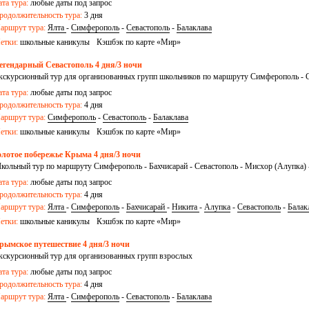
ата тура:
любые даты под запрос
родолжительность тура:
3 дня
аршрут тура:
Ялта
-
Симферополь
-
Севастополь
-
Балаклава
етки:
школьные каникулы
Кэшбэк по карте «Мир»
егендарный Севастополь 4 дня/3 ночи
кскурсионный тур для организованных групп школьников по маршруту Симферополь - Се
имферополь
ата тура:
любые даты под запрос
родолжительность тура:
4 дня
аршрут тура:
Симферополь
-
Севастополь
-
Балаклава
етки:
школьные каникулы
Кэшбэк по карте «Мир»
олотое побережье Крыма 4 дня/3 ночи
кольный тур по маршруту Симферополь - Бахчисарай - Севастополь - Мисхор (Алупка) - 
имферополь
ата тура:
любые даты под запрос
родолжительность тура:
4 дня
аршрут тура:
Ялта
-
Симферополь
-
Бахчисарай
-
Никита
-
Алупка
-
Севастополь
-
Балак
етки:
школьные каникулы
Кэшбэк по карте «Мир»
рымское путешествие 4 дня/3 ночи
кскурсионный тур для организованных групп взрослых
ата тура:
любые даты под запрос
родолжительность тура:
4 дня
аршрут тура:
Ялта
-
Симферополь
-
Севастополь
-
Балаклава