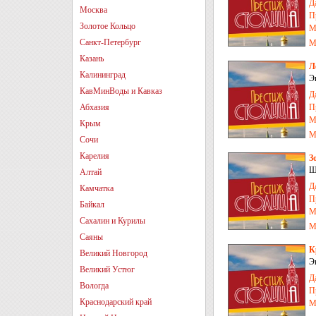
Д
Москва
П
Золотое Кольцо
М
Санкт-Петербург
М
Казань
Л
Калининград
Э
С
КавМинВоды и Кавказ
Д
Абхазия
П
М
Крым
М
Сочи
Карелия
З
Ш
Алтай
С
Д
Камчатка
П
Байкал
М
Сахалин и Курилы
М
Саяны
К
Великий Новгород
Э
Великий Устюг
Д
Вологда
П
Краснодарский край
М