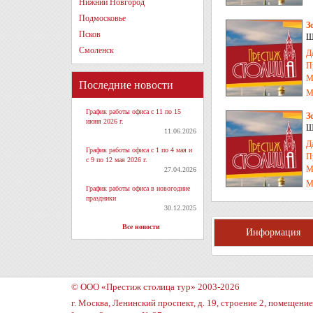
Нижний Новгород
Подмосковье
З
Псков
Ш
Л
Смоленск
Д
П
М
Последние новости
М
График работы офиса с 11 по 15
З
июня 2026 г.
Ш
11.06.2026
К
Д
График работы офиса с 1 по 4 мая и
П
с 9 по 12 мая 2026 г.
М
27.04.2026
М
График работы офиса в новогодние
праздники
30.12.2025
Все новости
Информация
© ООО «Престиж столица тур» 2003-2026
г. Москва, Ленинский проспект, д. 19, строение 2, помещение