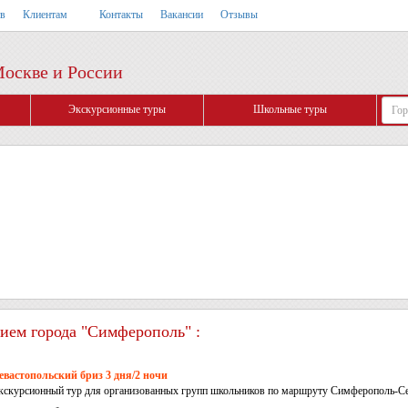
тв
Клиентам
Контакты
Вакансии
Отзывы
Москве и России
Экскурсионные туры
Школьные туры
ием города "Симферополь" :
евастопольский бриз 3 дня/2 ночи
кскурсионный тур для организованных групп школьников по маршруту Симферополь-Се
имферополь