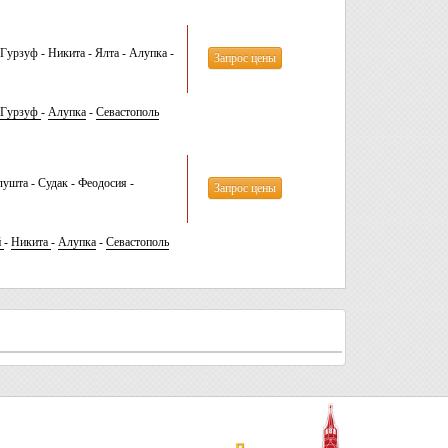
урзуф - Никита - Ялта - Алупка -
Запрос цены
Гурзуф
-
Алупка
-
Севастополь
ушта - Судак - Феодосия -
Запрос цены
й
-
Никита
-
Алупка
-
Севастополь