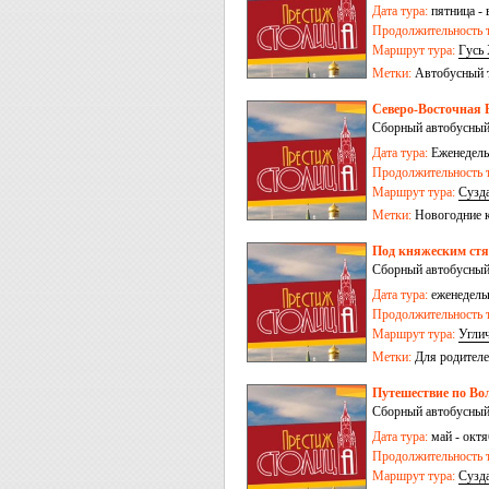
Дата тура:
пятница - 
Продолжительность т
Маршрут тура:
Гусь
Метки:
Автобусный 
Северо-Восточная Р
Сборный автобусный
Дата тура:
Еженедельн
Продолжительность т
Маршрут тура:
Сузд
Метки:
Новогодние 
Под княжеским стя
Сборный автобусный
Дата тура:
еженедельн
Продолжительность т
Маршрут тура:
Угли
Метки:
Для родителе
Путешествие по Во
Сборный автобусный
Дата тура:
май - октя
Продолжительность т
Маршрут тура:
Сузд