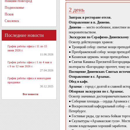
Нижний Новгород
Подмосковье
2 день
Псков
Завтрак в ресторане отеля.
Смоленск
Отправление в п. Дивеево.
Дивеево
— место особенное, известное в
покровительством.
Последние новости
Экскурсия по Серафимо-Дивеевскому
Осмотр действующих храмов:
График работы офиса с 11 по 15
● Троицкий собор: святые мощи преподо
июня 2026 г.
● Преображенский собор: мощи преподо
11.06.2026
● Казанская церковь: мощи преподобных
● Святая Канавка Пресвятой Богородицы 
График работы офиса с 1 по 4 мая и
с 9 по 12 мая 2026 г.
полтораста «Богородиц» прочтет, тому вс
27.04.2026
Посещение Дивеевских Святых источ
Отправление в г. Арзамас.
График работы офиса в новогодние
Обед в кафе.
праздники
Арзамас -
город с долгой и славной исто
30.12.2025
Обзорная экскурсия по г. Арзамас.
Все новости
Осмотр значимых достопримечательносте
● Соборная площадь – сердца Арзамаса с
● Воскресенский кафедральный собор – с
Петербурге.
● Гостиные ряды, где велась бойкая торго
● Скульптуры «Арзамасские гуси». Местн
своим владельцами хороший заработок.