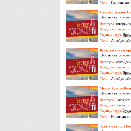
Метки:
Гастрономич
Сказка Русского Се
Сборный автобусный
Дата тура:
январь - н
Продолжительность т
Маршрут тура:
Ярос
Метки:
Автобусный 
Ярославское взморь
Сборный автобусный
Дата тура:
март - дек
Продолжительность т
Маршрут тура:
Ярос
Метки:
Автобусный 
Малое Золотое Коль
Сборный автобусный
Дата тура:
Еженедельн
Продолжительность т
Маршрут тура:
Сузд
Залесский
Метки:
Новогодние 
Золотые купола Рос