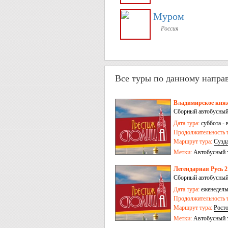
Муром
Россия
Все туры по данному напра
Владимирское княж
Сборный автобусный
Дата тура:
суббота - 
Продолжительность т
Маршрут тура:
Сузд
Метки:
Автобусный 
Легендарная Русь 2
Сборный автобусный
Дата тура:
еженедельн
Продолжительность т
Маршрут тура:
Рост
Метки:
Автобусный 