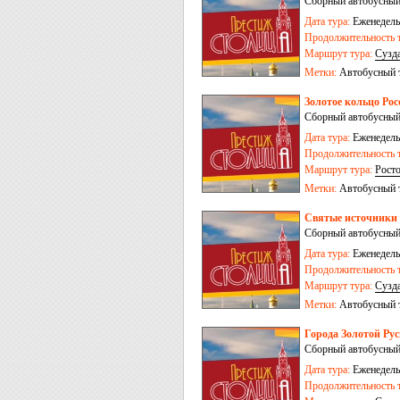
Сборный автобусный
Дата тура:
Еженедельн
Продолжительность т
Маршрут тура:
Сузд
Залесский
-
Иваново
Метки:
Автобусный 
Золотое кольцо Рос
Сборный автобусный
Дата тура:
Еженедельн
Продолжительность т
Маршрут тура:
Рост
Метки:
Автобусный 
Святые источники Р
Сборный автобусный
Дата тура:
Еженедельн
Продолжительность т
Маршрут тура:
Сузд
Иваново
Метки:
Автобусный 
Города Золотой Рус
Сборный автобусный
Дата тура:
Еженедельн
Продолжительность т