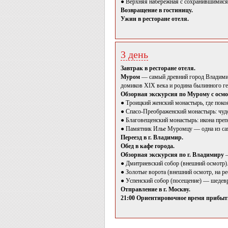
● Верхняя набережная с сохранившимися
Возвращение в гостиницу.
Ужин в ресторане отеля.
3 день
Завтрак в ресторане отеля.
Муром
— самый древний город Владимир
домиков XIX века и родина былинного г
Обзорная экскурсия по Мурому с осм
● Троицкий женский монастырь, где пок
● Спасо-Преображенский монастырь: чуд
● Благовещенский монастырь: икона пре
● Памятник Илье Муромцу — одна из са
Переезд в г. Владимир.
Обед в кафе города.
Обзорная экскурсия по г. Владимиру
● Дмитриевский собор (внешний осмотр)
● Золотые ворота (внешний осмотр, на ре
● Успенский собор (посещение) — шедевр
Отправление в г. Москву.
21:00 Ориентировочное время прибытия