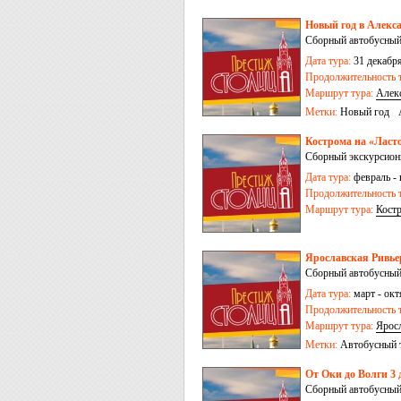
Новый год в Алекса
Сборный автобусный
Дата тура:
31 декабря
Продолжительность т
Маршрут тура:
Алек
Метки:
Новый год
Кострома на «Ласто
Сборный экскурсионн
Дата тура:
февраль - 
Продолжительность т
Маршрут тура:
Кост
Ярославская Ривьер
Сборный автобусный
Дата тура:
март - окт
Продолжительность т
Маршрут тура:
Ярос
Метки:
Автобусный 
От Оки до Волги 3 
Сборный автобусный