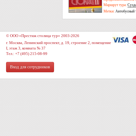
Маршрут тура:
Сузд
Гусь Хрустальный
-
Метки:
Автобусный 
Иваново
© ООО «Престиж столица тур» 2003-2026
г. Москва, Ленинский проспект, д. 19, строение 2, помещение
I, этаж 3, комната № 37
Тел.: +7 (495) 215-08-99
Вход для сотрудников