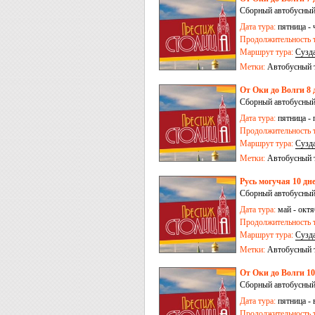
Сборный автобусный
Дата тура:
пятница - 
Продолжительность т
Маршрут тура:
Сузд
Сергиев Посад
-
Пер
Метки:
Автобусный 
От Оки до Волги 8 
Сборный автобусный
Дата тура:
пятница - 
Продолжительность т
Маршрут тура:
Сузд
Сергиев Посад
-
Пер
Метки:
Автобусный 
Русь могучая 10 дне
Сборный автобусный 
Дата тура:
май - октя
Продолжительность т
Маршрут тура:
Сузд
Залесский
-
Псков
-
В
Метки:
Автобусный 
От Оки до Волги 10
Сборный автобусный
Дата тура:
пятница - 
Продолжительность т