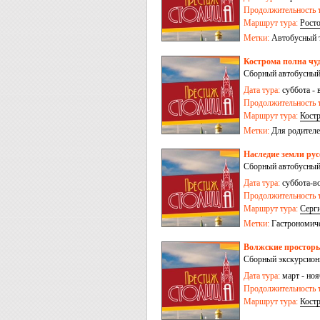
Продолжительность т
Маршрут тура:
Рост
Метки:
Автобусный 
Кострома полна чуд
Сборный автобусный
Дата тура:
суббота - 
Продолжительность т
Маршрут тура:
Кост
Метки:
Для родителе
Наследие земли рус
Сборный автобусный
Дата тура:
суббота-во
Продолжительность т
Маршрут тура:
Серг
Метки:
Гастрономич
Волжские просторы
Сборный экскурсионн
Дата тура:
март - ноя
Продолжительность т
Маршрут тура:
Кост