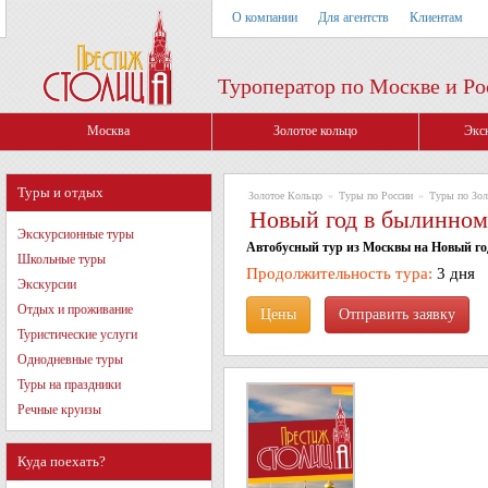
О компании
Для агентств
Клиентам
Туроператор по Москве и Ро
Москва
Золотое кольцо
Экс
Туры и отдых
Золотое Кольцо
»
Туры по России
»
Туры по Зол
Новый год в былинно
Экскурсионные туры
Автобусный тур из Москвы на Новый го
Школьные туры
Продолжительность тура:
3 дня
Экскурсии
Отдых и проживание
Цены
Туристические услуги
Однодневные туры
Туры на праздники
Речные круизы
Куда поехать?