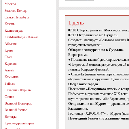
Москва
Золотое Кольцо
Санкт-Петербург
1 день
Казань
07:00 Сбор группы в г. Москве, ст. м
Калининград
07:15 Отправление в г. Суздаль.
КавМинВоды и Кавказ
Создатель маршрута «Золотого кольца» Ю
Абхазия
город очень популярен.
Обзорная экскурсия по г. Суздалю.
Крым
В программе:
Сочи
● Посещение главной достопримечательно
Карелия
●Покровский монастырь (со смотровой п
знатных боярских фамилий.
Алтай
● Спасо-Евфимиев монастырь с посещени
Камчатка
оборонительное сооружение. Один из сам
Байкал
Обед в кафе города.
Посещение «Нескучного музея» с теа
Сахалин и Курилы
Побываете в русском трактире XIX века: 
Саяны
научит правильно пить чай с баранками, 
Великий Новгород
Отправление в г. Муром
— древнюю зе
Размещение.
Великий Устюг
Гостиница «X.ROOM 4*», г. Муром (номе
Вологда
Новогодний банкет (по желанию, опла
Краснодарский край