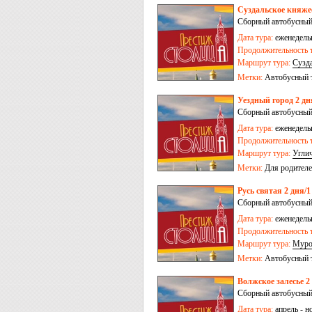
Суздальское княжес
Сборный автобусный
Дата тура:
еженедельн
Продолжительность т
Маршрут тура:
Сузд
Метки:
Автобусный 
Уездный город 2 дн
Сборный автобусный
Дата тура:
еженедельн
Продолжительность т
Маршрут тура:
Угли
Метки:
Для родителе
Русь святая 2 дня/1
Сборный автобусный
Дата тура:
еженедельн
Продолжительность т
Маршрут тура:
Мур
Метки:
Автобусный 
Волжское залесье 2
Сборный автобусный
Дата тура:
апрель - н