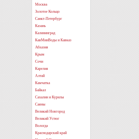
Москва
Золотое Кольцо
Санкт-Петербург
Казань
Калининград
КавМинВоды и Кавказ
Абхазия
Крым
Сочи
Карелия
Алтай
Камчатка
Байкал
Сахалин и Курилы
Саяны
Великий Новгород
Великий Устюг
Вологда
Краснодарский край