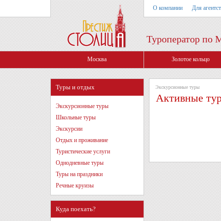
О компании
Для агентс
Туроператор по 
Москва
Золотое кольцо
Туры и отдых
Экскурсионные туры
Активные ту
Экскурсионные туры
Школьные туры
Экскурсии
Отдых и проживание
Туристические услуги
Однодневные туры
Туры на праздники
Речные круизы
Куда поехать?