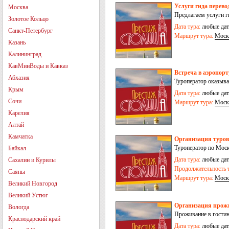
Услуги гида перево
Москва
Предлагаем услуги г
Золотое Кольцо
Дата тура:
любые дат
Санкт-Петербург
Маршрут тура:
Моск
Казань
Калининград
КавМинВоды и Кавказ
Встреча в аэропорт
Абхазия
Туроператор оказыва
Крым
Дата тура:
любые дат
Сочи
Маршрут тура:
Моск
Карелия
Алтай
Камчатка
Организация туров
Туроператор по Моск
Байкал
Дата тура:
любые дат
Сахалин и Курилы
Продолжительность т
Саяны
Маршрут тура:
Моск
Великий Новгород
Великий Устюг
Организация прожи
Вологда
Проживание в гостин
Краснодарский край
Дата тура:
любые дат