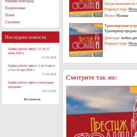
Нижний Новгород
Продолжительность т
Подмосковье
Маршрут тура:
Моск
Псков
Метки:
Москва
Смоленск
Транспортные услу
Туроператор предлаг
Последние новости
Дата тура:
любые дат
Маршрут тура:
Моск
График работы офиса с 11 по 15
июня 2026 г.
11.06.2026
График работы офиса с 1 по 4 мая и
с 9 по 12 мая 2026 г.
27.04.2026
Смотрите так же:
График работы офиса в новогодние
праздники
30.12.2025
Все новости