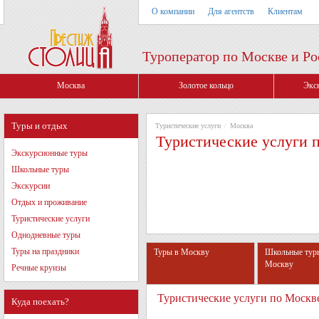
О компании
Для агентств
Клиентам
Туроператор по Москве и Ро
Москва
Золотое кольцо
Экс
Туры и отдых
Туристические услуги
/
Москва
Туристические услуги 
Экскурсионные туры
Школьные туры
Экскурсии
Отдых и проживание
Туристические услуги
Однодневные туры
Туры на праздники
Туры в Москву
Школьные тур
Москву
Речные круизы
Туристические услуги по Москв
Куда поехать?