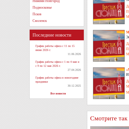
Нижний Новгород
Д
Подмосковье
П
Псков
М
Смоленск
М
Последние новости
Э
Д
График работы офиса с 11 по 15
П
июня 2026 г.
М
11.06.2026
График работы офиса с 1 по 4 мая и
с 9 по 12 мая 2026 г.
«
27.04.2026
И
График работы офиса в новогодние
Д
праздники
30.12.2025
М
М
Все новости
Смотрите так