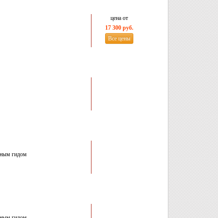
цена от
17 300 руб.
Все цены
ьным гидом
ьным гидом