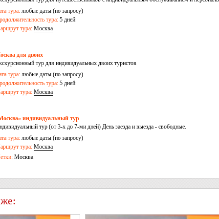
ата тура:
любые даты (по запросу)
родолжительность тура:
5 дней
аршрут тура:
Москва
осква для двоих
кскурсионный тур для индивидуальных двоих туристов
ата тура:
любые даты (по запросу)
родолжительность тура:
5 дней
аршрут тура:
Москва
Москва» индивидуальный тур
ндивидуальный тур (от 3-х до 7-ми дней) День заезда и выезда - свободные.
ата тура:
любые даты (по запросу)
аршрут тура:
Москва
етки:
Москва
 же: