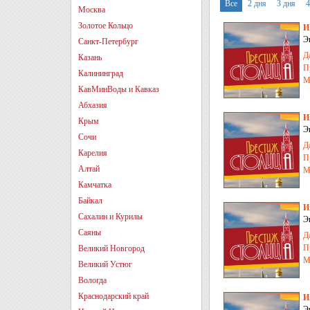
Все
2 дня
3 дня
4
Москва
Золотое Кольцо
И
Э
Санкт-Петербург
Д
Казань
П
Калининград
М
КавМинВоды и Кавказ
Абхазия
И
Крым
Э
Сочи
Д
Карелия
П
Алтай
М
Камчатка
Байкал
И
Сахалин и Курилы
Э
Саяны
Д
П
Великий Новгород
М
Великий Устюг
Вологда
Краснодарский край
И
Э