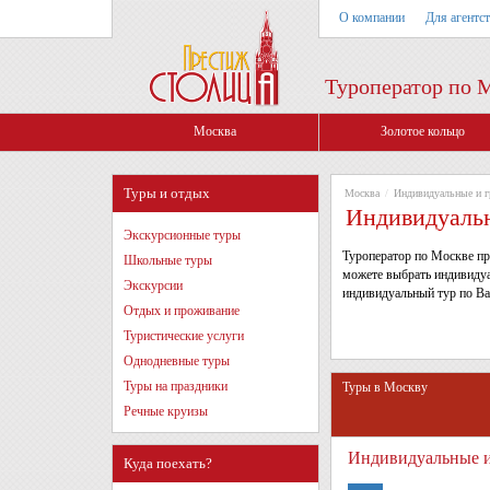
О компании
Для агентс
Туроператор по 
Москва
Золотое кольцо
Туры и отдых
Москва
/
Индивидуальные и 
Индивидуальн
Экскурсионные туры
Туроператор по Москве пр
Школьные туры
можете выбрать индивидуа
Экскурсии
индивидуальный тур по В
Отдых и проживание
Туристические услуги
Однодневные туры
Туры на праздники
Туры в Москву
Речные круизы
Индивидуальные и
Куда поехать?