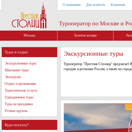
О компании
Для агентств
Клиентам
Туроператор по Москве и Ро
Москва
Золотое кольцо
Экс
Туры и отдых
Экскурсионные туры
Экскурсионные туры
Туроператор "Престиж Столица" предлагает 
городам и регионам России, а также по горо
Школьные туры
Экскурсии
Отдых и проживание
Туристические услуги
Однодневные туры
Туры на праздники
Речные круизы
Куда поехать?