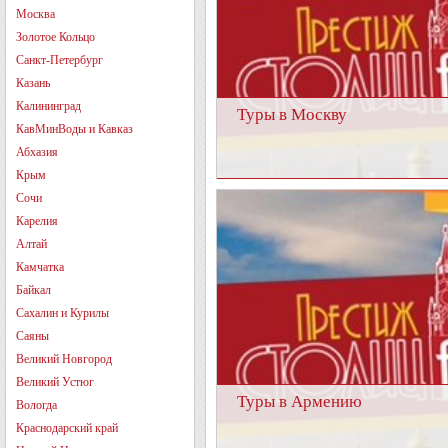
Москва
Золотое Кольцо
Санкт-Петербург
Казань
Калининград
Туры в Москву
КавМинВоды и Кавказ
Абхазия
Крым
Сочи
Карелия
Алтай
Камчатка
Байкал
Сахалин и Курилы
Саяны
Великий Новгород
Великий Устюг
Туры в Армению
Вологда
Краснодарский край