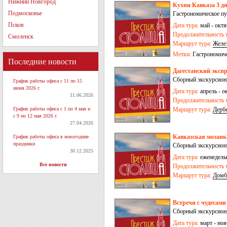
Нижний Новгород
Кухни Кавказа 3 дн
Подмосковье
Гастрономическое пу
Псков
Дата тура:
май - октя
Продолжительность т
Смоленск
Маршрут тура:
Желе
Метки:
Гастрономич
Последние новости
Дагестанский экспр
Сборный экскурсион
График работы офиса с 11 по 15
июня 2026 г.
Дата тура:
апрель - о
11.06.2026
Продолжительность т
График работы офиса с 1 по 4 мая и
Маршрут тура:
Дерб
с 9 по 12 мая 2026 г.
27.04.2026
Кавказская мозаика
График работы офиса в новогодние
праздники
Сборный экскурсион
30.12.2025
Дата тура:
еженедельн
Все новости
Продолжительность т
Маршрут тура:
Домб
Встречи с чудесами
Сборный экскурсион
Дата тура:
март - ноя