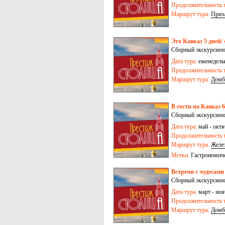
Продолжительность т
Маршрут тура:
Приэ
Это Кавказ 5 дней/
Сборный экскурсион
Дата тура:
еженедельн
Продолжительность т
Маршрут тура:
Домб
В гости на Кавказ 6
Сборный экскурсион
Дата тура:
май - октя
Продолжительность т
Маршрут тура:
Желе
Метки:
Гастрономич
Встречи с чудесами
Сборный экскурсион
Дата тура:
март - ноя
Продолжительность т
Маршрут тура:
Домб