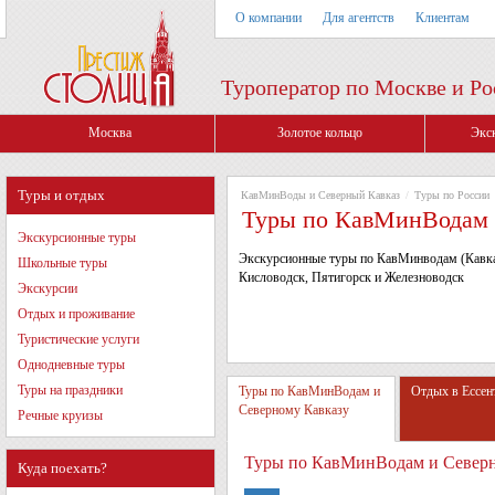
О компании
Для агентств
Клиентам
Туроператор по Москве и Ро
Москва
Золотое кольцо
Экс
Туры и отдых
КавМинВоды и Северный Кавказ
/
Туры по России
Туры по КавМинВодам 
Экскурсионные туры
Экскурсионные туры по КавМинводам (Кавка
Школьные туры
Кисловодск, Пятигорск и Железноводск
Экскурсии
Отдых и проживание
Туристические услуги
Однодневные туры
Туры на праздники
Туры по КавМинВодам и
Отдых в Ессен
Северному Кавказу
Речные круизы
Туры по КавМинВодам и Северн
Куда поехать?