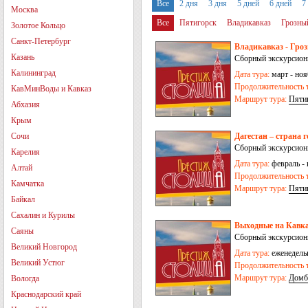
Все
2 дня
3 дня
5 дней
6 дней
7
Москва
Все
Пятигорск
Владикавказ
Грозны
Золотое Кольцо
Ессентуки
Санкт-Петербург
Владикавказ - Гроз
Казань
Сборный экскурсион
Калининград
Дата тура:
март - ноя
Продолжительность т
КавМинВоды и Кавказ
Маршрут тура:
Пяти
Абхазия
Крым
Сочи
Дагестан – страна г
Сборный экскурсион
Карелия
Дата тура:
февраль - 
Алтай
Продолжительность т
Камчатка
Маршрут тура:
Пяти
Байкал
Сахалин и Курилы
Выходные на Кавказ
Саяны
Сборный экскурсион
Великий Новгород
Дата тура:
еженедельн
Великий Устюг
Продолжительность т
Маршрут тура:
Домб
Вологда
Краснодарский край