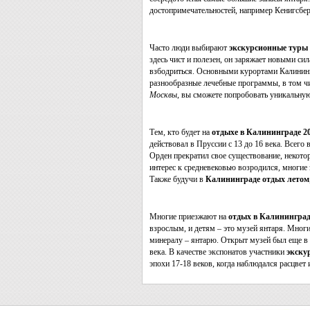
достопримечательностей, например Кенигсбе
Часто люди выбирают
экскурсионные туры 
здесь чист и полезен, он заряжает новыми си
взбодриться. Основными курортами Калининг
разнообразные лечебные программы, в том чи
Москвы
, вы сможете попробовать уникальну
Тем, кто будет на
отдыхе в Калининграде 2
действовал в Пруссии с 13 до 16 века. Всего
Орден прекратил свое существование, некото
интерес к средневековью возродился, многие 
Также будучи в
Калининграде отдых летом
Многие приезжают на
отдых в Калининград
взрослым, и детям – это музей янтаря. Мног
минералу – янтарю. Открыт музей был еще в 19
века. В качестве экспонатов участники
экску
эпохи 17-18 веков, когда наблюдался расцвет