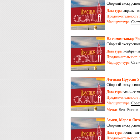
Сборный экскурсионн
Дата тура:
апрель - ок
Продолжительность т
Маршрут тура:
Свет
На самом западе Рос
Сборный экскурсионн
Дата тура:
ноябрь - м
Продолжительность т
Маршрут тура:
Свет
Легенды Пруссии 5 
Сборный экскурсионн
Дата тура:
май - сентя
Продолжительность т
Маршрут тура:
Сове
Метки:
День России
Замки, Море и Янта
Сборный экскурсионн
Дата тура:
июнь - авгу
Продолжительность т