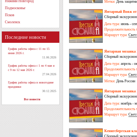
пос. Железнодорож
Нижний Новгород
Метки:
День защитни
Подмосковье
Янтарный Вояж от 3
Псков
Сборный экскурсионн
Смоленск
Дата тура:
июнь - сен
Продолжительность т
Маршрут тура:
Свет
Последние новости
коса
-
Черняховск
График работы офиса с 11 по 15
Янтарная мозаика 
июня 2026 г.
Сборный экскурсионн
11.06.2026
Дата тура:
апрель - ок
График работы офиса с 1 по 4 мая и
Продолжительность т
с 9 по 12 мая 2026 г.
27.04.2026
Маршрут тура:
Свет
Метки:
День России
График работы офиса в новогодние
праздники
Янтарная мозаика 3
30.12.2025
Сборный экскурсионн
Все новости
Дата тура:
ноябрь - м
Продолжительность т
Маршрут тура:
Свет
Кенигсбергская кла
Сборный экскурсионн