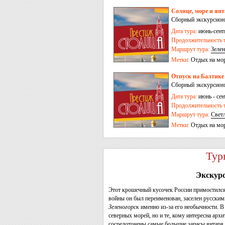
Солнце, море и янт
Сборный экскурсионн
Дата тура:
июнь-сент
Продолжительность т
Маршрут тура:
Зелен
Метки:
Отдых на мо
Отпуск на Балтике 
Сборный экскурсионн
Дата тура:
июнь - сен
Продолжительность т
Маршрут тура:
Свет
Метки:
Отдых на мо
Тур
Экскурс
Этот крошечный кусочек России примостился
войны он был переименован, заселен русским
Зеленогорск
именно из-за его необычности. В
северных морей, но и те, кому интересна арх
сосредоточены самые большие запасы янтаря.