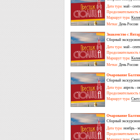
Дата тура:
май - сентя
Продолжительность т
Маршрут тура:
Кали
Метки:
День России
Знакомство с Янта
Сборный экскурсионн
Дата тура:
май - сентя
Продолжительность т
Маршрут тура:
Кали
Метки:
День России
Очарование Балтик
Сборный экскурсионн
Дата тура:
апрель - ок
Продолжительность т
Маршрут тура:
Свет
Очарование Балтики
Сборный экскурсионн
Дата тура:
ноябрь - м
Продолжительность т
Маршрут тура:
Свет