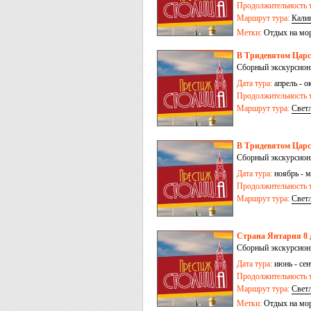
Продолжительность т
Маршрут тура:
Кали
Метки:
Отдых на мо
В Тридевятом Царст
Сборный экскурсионн
Дата тура:
апрель - ок
Продолжительность т
Маршрут тура:
Свет
Куршская коса
В Тридевятом Царств
Сборный экскурсионн
Дата тура:
ноябрь - м
Продолжительность т
Маршрут тура:
Свет
Страна Янтария 8 
Сборный экскурсионн
Дата тура:
июнь - сен
Продолжительность т
Маршрут тура:
Свет
Метки:
Отдых на мо