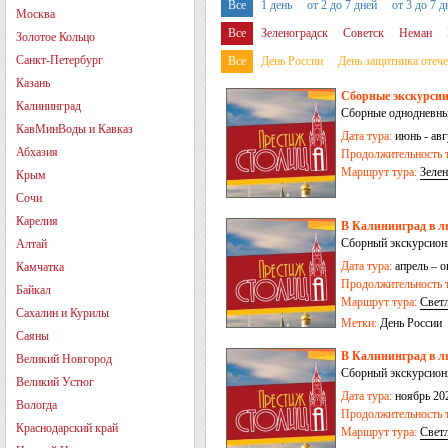
Все
1 день
от 2 до 7 дней
от 3 до 7 д
Москва
Все
Зеленоградск
Советск
Неман
Золотое Кольцо
Калининград
Янтарный
Гурьевск
По
Санкт-Петербург
Все
День России
День защитника отече
Казань
Сборные экскурсии
Калининград
Сборные однодневные
КавМинВоды и Кавказ
Дата тура:
июнь - авг
Абхазия
Продолжительность т
Маршрут тура:
Зелен
Крым
-
пос. Дружба
Сочи
Карелия
В Калининград в л
Сборный экскурсионны
Алтай
Дата тура:
апрель – о
Камчатка
Продолжительность т
Байкал
Маршрут тура:
Свет
Сахалин и Курилы
Черняховск
Метки:
День России
Саяны
В Калининград в лю
Великий Новгород
Сборный экскурсионны
Великий Устюг
Дата тура:
ноябрь 202
Вологда
Продолжительность т
Краснодарский край
Маршрут тура:
Свет