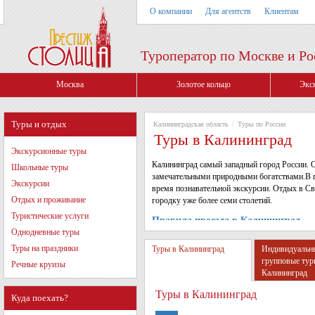
О компании
Для агентств
Клиентам
Туроператор по Москве и Ро
Москва
Золотое кольцо
Экс
Туры и отдых
Калининградская область
/
Туры по России
Туры в Калининград
Экскурсионные туры
Калининград самый западный город России. О
Школьные туры
замечательными природными богатствами.В г
Экскурсии
время познавательной экскурсии. Отдых в Св
Отдых и проживание
городку уже более семи столетий.
Туристические услуги
Правила проезда в Калининград.
Однодневные туры
Туры на праздники
Туры в Калининград
Индивидуальн
групповые тур
Речные круизы
Калининград
Туры в Калининград
Куда поехать?