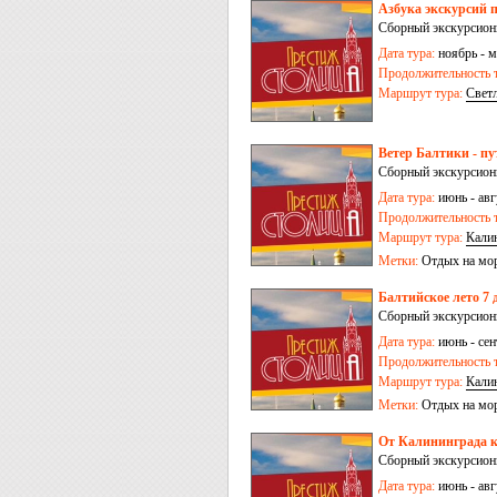
Азбука экскурсий п
Сборный экскурсионн
Дата тура:
ноябрь - м
Продолжительность т
Маршрут тура:
Свет
пос. Железнодорожн
Ветер Балтики - п
Сборный экскурсионн
Дата тура:
июнь - авг
Продолжительность т
Маршрут тура:
Кали
Метки:
Отдых на мо
Балтийское лето 7 
Сборный экскурсионн
Дата тура:
июнь - сен
Продолжительность т
Маршрут тура:
Кали
Метки:
Отдых на мо
От Калининграда к
Сборный экскурсионн
Дата тура:
июнь - авг