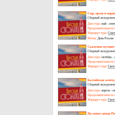
Сыр, орган и марци
Сборный экскурсионн
Дата тура:
май - сентя
Продолжительность т
Маршрут тура:
Сове
Метки:
День России
Сказочное путешес
Сборный экскурсион
Дата тура:
октябрь - 
Продолжительность т
Маршрут тура:
Свет
Балтийская жемчуж
Сборный экскурсионн
Дата тура:
апрель - ок
Продолжительность т
Маршрут тура:
Свет
На самом западе Ро