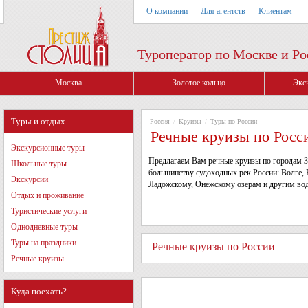
О компании
Для агентств
Клиентам
Туроператор по Москве и Ро
Москва
Золотое кольцо
Экс
Туры и отдых
Россия
/
Круизы
/
Туры по России
Речные круизы по Росс
Экскурсионные туры
Предлагаем Вам речные круизы по городам 
Школьные туры
большинству судоходных рек России: Волге, 
Экскурсии
Ладожскому, Онежскому озерам и другим вод
Отдых и проживание
Туристические услуги
Однодневные туры
Туры на праздники
Речные круизы по России
Речные круизы
Куда поехать?