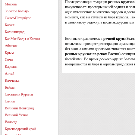
После революции традиции
речных круизов
Москва
почувствовать просторы нашей родины и пол
Золотое Кольцо
одно путешествие множество городов и достоп
момента, как вы ступили на борт корабля. Та
Санкт-Петербург
в свою каюту отдохнуть после экскурсии или
Казань
Калининград
Если вы отправляетесь в
речной круиз Золот
КавМинВоды и Кавказ
отплытием, проходят регистрацию и размеща
Абхазия
без окон, а самыми дорогими считаются кают
Крым
речных круизах по рекам России
) оснащен
бассейнами. Во время
речного круиза Золото
Сочи
возвращаются на борт и корабль продолжает
Карелия
Алтай
Камчатка
Байкал
Сахалин и Курилы
Саяны
Великий Новгород
Великий Устюг
Вологда
Краснодарский край