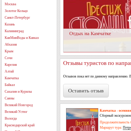
Москва
Золотое Кольцо
Санкт-Петербург
Казань
Калининград
Отдых на Камчатке
КавМинВоды и Кавказ
Абхазия
Крым
Сочи
Отзывы туристов по напра
Карелия
Алтай
Отзывов пока нет по данному направлению. 
Камчатка
Байкал
Оставить отзыв
Сахалин и Курилы
Саяны
Великий Новгород
Камчатка - осенняя
Великий Устюг
Сборный экскурсион
Вологда
Продолжительность т
Краснодарский край
Маршрут тура:
Петр