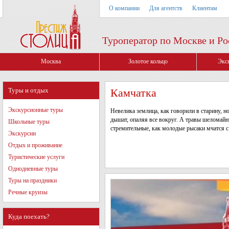
О компании
Для агентств
Клиентам
Туроператор по Москве и Ро
Москва
Золотое кольцо
Экс
Туры и отдых
Камчатка
Экскурсионные туры
Невелика землица, как говорили в старину, но
дышат, опаляя все вокруг. А травы шеломайны
Школьные туры
стремительные, как молодые рысаки мчатся с
Экскурсии
Отдых и проживание
Туристические услуги
Однодневные туры
Туры на праздники
Речные круизы
Куда поехать?