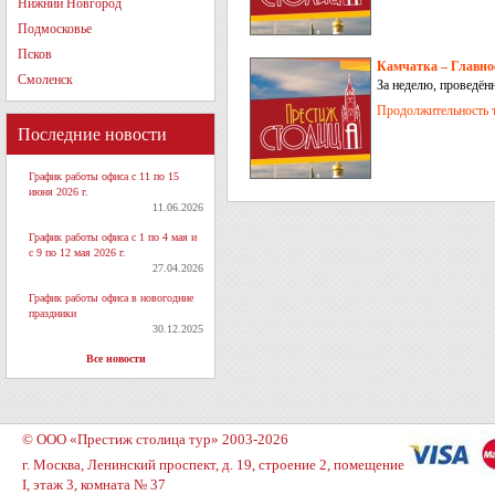
Нижний Новгород
Подмосковье
Псков
Камчатка – Главное
Смоленск
За неделю, проведён
Тихого океана, Авач
Продолжительность т
водопадами, Дачные 
Последние новости
График работы офиса с 11 по 15
июня 2026 г.
11.06.2026
График работы офиса с 1 по 4 мая и
с 9 по 12 мая 2026 г.
27.04.2026
График работы офиса в новогодние
праздники
30.12.2025
Все новости
© ООО «Престиж столица тур» 2003-2026
г. Москва, Ленинский проспект, д. 19, строение 2, помещение
I, этаж 3, комната № 37