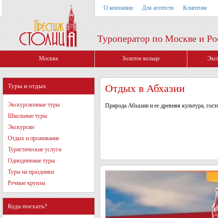
О компании
Для агентств
Клиентам
Туроператор по Москве и Ро
Москва
Золотое кольцо
Экс
Туры и отдых
Отдых в Абхазии
Экскурсионные туры
Природа Абхазии и ее древняя культура, гос
Школьные туры
Экскурсии
Отдых и проживание
Туристические услуги
Однодневные туры
Туры на праздники
Речные круизы
Куда поехать?