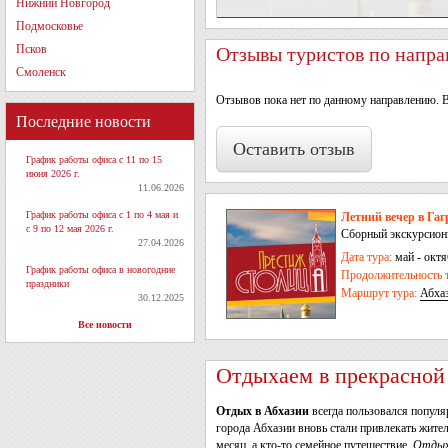
Нижний Новгород
Подмосковье
Псков
Отзывы туристов по напра
Смоленск
Отзывов пока нет по данному направлению. 
Последние новости
Оставить отзыв
График работы офиса с 11 по 15
июня 2026 г.
11.06.2026
График работы офиса с 1 по 4 мая и
Летний вечер в Гагр
с 9 по 12 мая 2026 г.
Сборный экскурсион
27.04.2026
Дата тура:
май - октя
График работы офиса в новогодние
Продолжительность т
праздники
Маршрут тура:
Абха
30.12.2025
Все новости
Отдыхаем в прекрасной
Отдых в Абхазии
всегда пользовался популя
города Абхазии вновь стали привлекать жите
месяц, а кто-то семейное путешествие.
Отдых 