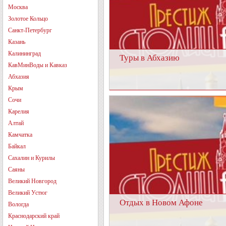
Москва
Золотое Кольцо
Санкт-Петербург
Казань
Калининград
Туры в Абхазию
КавМинВоды и Кавказ
Абхазия
Крым
Сочи
Карелия
Алтай
Камчатка
Байкал
Сахалин и Курилы
Саяны
Великий Новгород
Великий Устюг
Отдых в Новом Афоне
Вологда
Краснодарский край