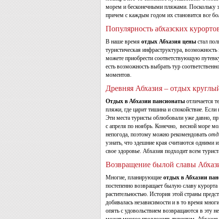
морем и бесконечными пляжами. Поскольку э
причем с каждым годом их становится все бо
Популярность абхазских курорто
В наше время
отдых Абхазия цены
стал пол
туристическая инфраструктура, возможность 
можете приобрести соответствующую путевку
есть возможность выбрать тур соответствен
моментов.
Древняя Абхазия – отдых круглы
Отдых в Абхазии пансионаты
отличается т
пляжи, где царит тишина и спокойствие. Если
Эти места туристы облюбовали уже давно, п
с апреля по ноябрь. Конечно, весной море мо
непогода, поэтому можно рекомендовать
отды
узнать, что здешние края считаются одними 
свое здоровье. Абхазия подходит всем турис
Возвращение былой славы Абхаз
Многие, планирующие
отдых в Абхазии пан
постепенно возвращает былую славу курорта 
растительностью. История этой страны предст
добивалась независимости и в то время мног
опять с удовольствием возвращаются в эту н