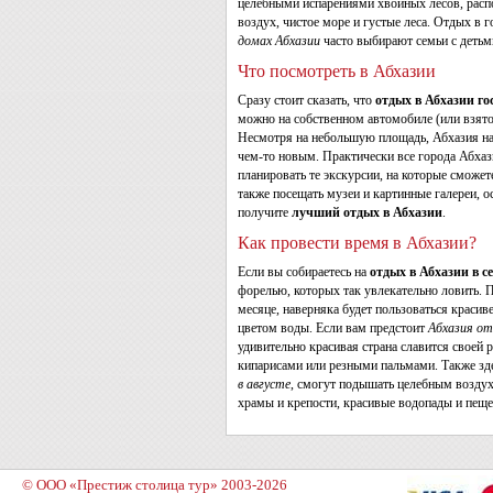
целебными испарениями хвойных лесов, расп
воздух, чистое море и густые леса. Отдых в 
домах Абхазии
часто выбирают семьи с детьм
Что посмотреть в Абхазии
Сразу стоит сказать, что
отдых в Абхазии го
можно на собственном автомобиле (или взято
Несмотря на небольшую площадь, Абхазия н
чем-то новым. Практически все города Абхаз
планировать те экскурсии, на которые сможе
также посещать музеи и картинные галереи, 
получите
лучший отдых в Абхазии
.
Как провести время в Абхазии?
Если вы собираетесь на
отдых в Абхазии в с
форелью, которых так увлекательно ловить. П
месяце, наверняка будет пользоваться краси
цветом воды. Если вам предстоит
Абхазия от
удивительно красивая страна славится своей 
кипарисами или резными пальмами. Также здес
в августе
, смогут подышать целебным возду
храмы и крепости, красивые водопады и пещ
© ООО «Престиж столица тур» 2003-2026