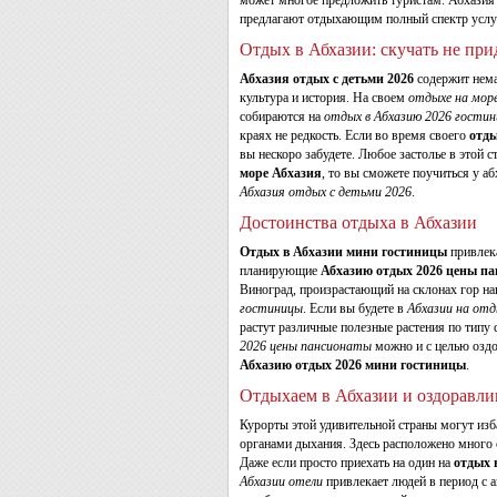
может многое предложить туристам. Абхазия 
предлагают отдыхающим полный спектр услу
Отдых в Абхазии: скучать не при
Абхазия отдых с детьми 2026
содержит нема
культура и история. На своем
отдыхе на мор
собираются на
отдых в Абхазию 2026 гости
краях не редкость. Если во время своего
отды
вы нескоро забудете. Любое застолье в этой с
море Абхазия
, то вы сможете поучиться у а
Абхазия отдых с детьми 2026
.
Достоинства отдыха в Абхазии
Отдых в Абхазии мини гостиницы
привлека
планирующие
Абхазию отдых 2026 цены п
Виноград, произрастающий на склонах гор на
гостиницы
. Если вы будете в
Абхазии на отд
растут различные полезные растения по типу 
2026 цены пансионаты
можно и с целью озд
Абхазию отдых 2026 мини гостиницы
.
Отдыхаем в Абхазии и оздоравли
Курорты этой удивительной страны могут изб
органами дыхания. Здесь расположено много
Даже если просто приехать на один на
отдых 
Абхазии отели
привлекает людей в период с 