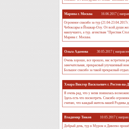
Марина г. Москва
16.06.2017
( напра
Огромное спасибо за тур (21.04-23.04.2017г
Чебоксары и Йошкар-Олу. От всей души жел
наилучшего, а тур. агенствам "Престиж Сто
Марина г. Москва.
Ольга Адамова
30.05.2017
( направле
Очень хорошо, все прошло, нас встретили ра
замечательная, прекрасный улучшенный номе
Большое спасибо за такой прекрасный отдых
Хмара Виктор Васильевич г. Ростов-на-
Я очень рад, что у меня появилась возможн
Здесь есть что посмотреть. Спасибо огромн
считаю, что каждый житель нашей Родины до
Владимир Тюков
10.05.2017
( направ
Добрый день, тур в Муром и Дивеево прошё