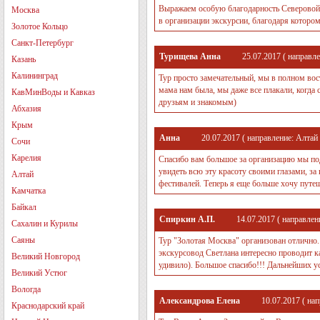
Выражаем особую благодарность Северовой 
Москва
в организации экскурсии, благодаря которо
Золотое Кольцо
Санкт-Петербург
Турищева Анна
25.07.2017
( направл
Казань
Калининград
Тур просто замечательный, мы в полном вост
мама нам была, мы даже все плакали, когда 
КавМинВоды и Кавказ
друзьям и знакомым)
Абхазия
Крым
Анна
20.07.2017
( направление:
Алтай
Сочи
Карелия
Спасибо вам большое за организацию мы под
увидеть всю эту красоту своими глазами, 
Алтай
фестивалей. Теперь я еще больше хочу путе
Камчатка
Байкал
Спиркин А.П.
14.07.2017
( направлен
Сахалин и Курилы
Саяны
Тур "Золотая Москва" организован отлично.
экскурсовод Светлана интересно проводит к
Великий Новгород
удивило). Большое спасибо!!! Дальнейших у
Великий Устюг
Вологда
Александрова Елена
10.07.2017
( нап
Краснодарский край