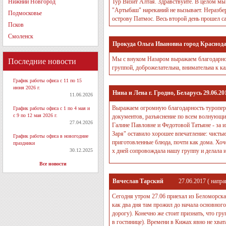
Нижний Новгород
Тур Визит Алтая. Здравствуйте. В целом мы
"Артыбаш" нареканий не вызывает. Неразбер
Подмосковье
острову Патмос. Весь второй день прошел с
Псков
Смоленск
Прокуда Ольга Ивановна город Краснод
Мы с внуком Назаром выражаем благодарност
Последние новости
группой, доброжелательна, внимательна к ка
График работы офиса с 11 по 15
июня 2026 г.
Нина и Лена г. Гродно, Беларусь 29.06.2
11.06.2026
Выражаем огромную благодарность туропера
График работы офиса с 1 по 4 мая и
с 9 по 12 мая 2026 г.
документов, разъяснение по всем волнующим
27.04.2026
Галине Павловне и Федотовой Татьяне - за 
Заря" оставило хорошее впечатление: чисты
График работы офиса в новогодние
приготовленные блюда, почти как дома. Хоч
праздники
30.12.2025
х дней сопровождала нашу группу и дел
Все новости
Вячеслав Тарский
27.06.2017
( напра
Сегодня утром 27.06 приехал из Беломорска
как два дня там прожил до начала основного
дорогу). Конечно же стоит признать, что гру
в гостинице). Времени в Кижах явно не хват