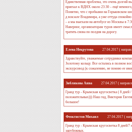
Единственная проблема, это очень долгий в
приехал к ВДНХ около 23:30 – ещё немного,
Понятно, что с пробками на Горьковском шос
д вокзале Владимира, а уже оттуда спокойно
– а мы выехали на автобусе из Москвы в 7:3
Наверное, организаторам туров имеет смысл 
тратить снова по полдня на дорогу.
Елена Некрутова
27.04.2017
( направ
Здравствуйте, уважаемые сотрудники компа
Золотому кольцу. Все остались в полном вос
экскурсовод (к сожалению, не помню ее имя и
Зябликова Анна
27.04.2017
( направл
Гранд тур - Крымская кругосветка ( 8 дней /
положительных))) Наш гид, Виктория Евгень
большое!
Феоктистов Михаил
27.04.2017
( нап
Гранд тур - Крымская кругосветка 8 дней/7 
зарубежных.