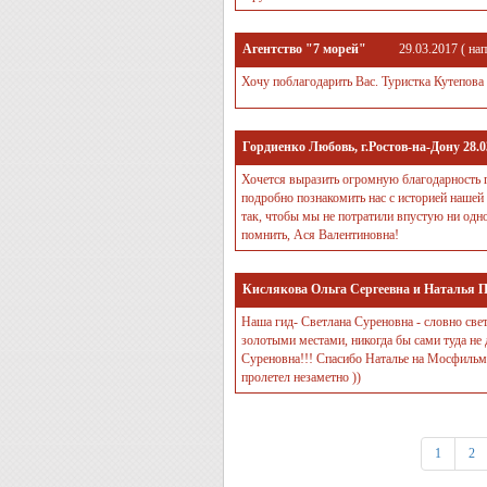
Агентство "7 морей"
29.03.2017
( на
Хочу поблагодарить Вас. Туристка Кутепова 
Гордиенко Любовь, г.Ростов-на-Дону 28.0
Хочется выразить огромную благодарность г
подробно познакомить нас с историей нашей
так, чтобы мы не потратили впустую ни одн
помнить, Ася Валентиновна!
Кислякова Ольга Сергеевна и Наталья П
Наша гид- Светлана Суреновна - словно свет 
золотыми местами, никогда бы сами туда не д
Суреновна!!! Спасибо Наталье на Мосфильме 
пролетел незаметно ))
1
2