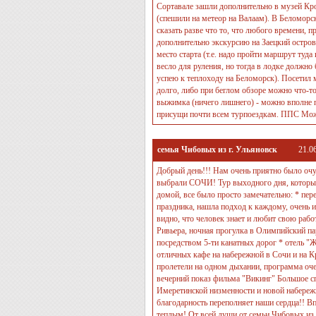
Сортавале зашли дополнительно в музей Кро
(спешили на метеор на Валаам). В Беломорс
сказать разве что то, что любого времени, 
дополнительно экскурсию на Заецкий остров 
место старта (т.е. надо пройти маршрут туд
весло для руления, но тогда в лодке должно 
успею к теплоходу на Беломорск). Посетил 
долго, либо при беглом обзоре можно что-т
выжимка (ничего лишнего) - можно вполне 
присущи почти всем турпоездкам. ППС Можн
семья Чибовых из г. Ульяновск
21.0
Добрый день!!! Нам очень приятно было очут
выбрали СОЧИ! Тур выходного дня, который 
домой, все было просто замечательно: * пер
праздника, нашла подход к каждому, очень 
видно, что человек знает и любит свою работ
Ривьера, ночная прогулка в Олимпийский па
посредством 5-ти канатных дорог * отель "
отличных кафе на набережной в Сочи и на Кр
пролетели на одном дыхании, программа оче
вечерний показ фильма "Викинг" Большое сп
Имеретинской низменности и новой набережн
благодарность переполняет наши сердца!! В
теплым! От всей души от семьи Чибовых из