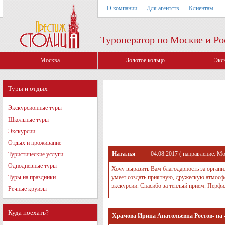
О компании
Для агентств
Клиентам
Туроператор по Москве и Ро
Москва
Золотое кольцо
Экс
Туры и отдых
Экскурсионные туры
Школьные туры
Экскурсии
Отдых и проживание
Наталья
04.08.2017
( направление:
Мо
Туристические услуги
Однодневные туры
Хочу выразить Вам благодарность за органи
Туры на праздники
умеет создать приятную, дружескую атмосфе
экскурсии. Спасибо за теплый прием. Перфи
Речные круизы
Куда поехать?
Храмова Ирина Анатольевна Ростов- на 