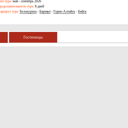
ата тура:
май - сентябрь 2026
родолжительность тура:
8 дней
аршрут тура:
Белокуриха
-
Барнаул
-
Горно-Алтайск
-
Бийск
Гостиницы