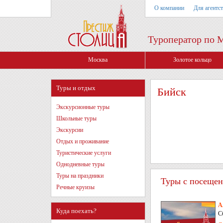
О компании
Для агентс
Туроператор по 
Москва
Золотое кольцо
Туры и отдых
Бийск
Экскурсионные туры
Школьные туры
Экскурсии
Отдых и проживание
Туристические услуги
Однодневные туры
Туры на праздники
Туры с посещен
Речные круизы
А
Куда поехать?
С