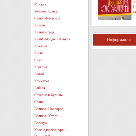
Д
Москва
П
Золотое Кольцо
М
Санкт-Петербург
Казань
Калининград
КавМинВоды и Кавказ
Информация
Абхазия
Крым
Сочи
Карелия
Алтай
Камчатка
Байкал
Сахалин и Курилы
Саяны
Великий Новгород
Великий Устюг
Вологда
Краснодарский край