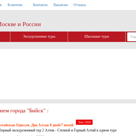
тв
Клиентам
Контакты
Вакансии
Отзывы
Москве и России
Экскурсионные туры
Школьные туры
ием города "Бийск" :
Лето 2026
лтайская Одиссея. Два Алтая 8 дней/7 ночей
борный экскурсионный тур 2 Алтая - Степной и Горный Алтай в одном туре