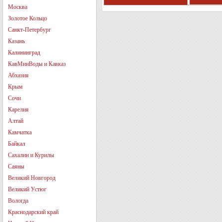
Москва
Золотое Кольцо
Санкт-Петербург
Казань
Калининград
КавМинВоды и Кавказ
Абхазия
Крым
Сочи
Карелия
Алтай
Камчатка
Байкал
Сахалин и Курилы
Саяны
Великий Новгород
Великий Устюг
Вологда
Краснодарский край