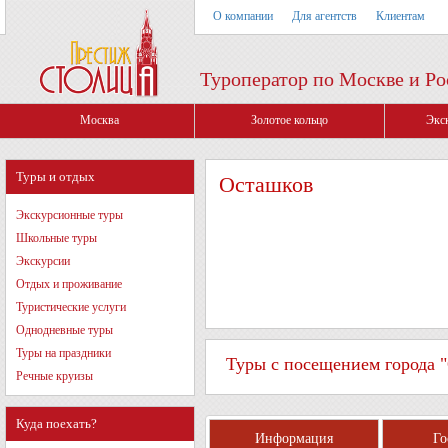
О компании
Для агентств
Клиентам
Туроператор по Москве и Ро
Москва
Золотое кольцо
Экс
Туры и отдых
Осташков
Экскурсионные туры
Школьные туры
Экскурсии
Отдых и проживание
Туристические услуги
Однодневные туры
Туры на праздники
Туры с посещением города "
Речные круизы
Куда поехать?
Информация
Г