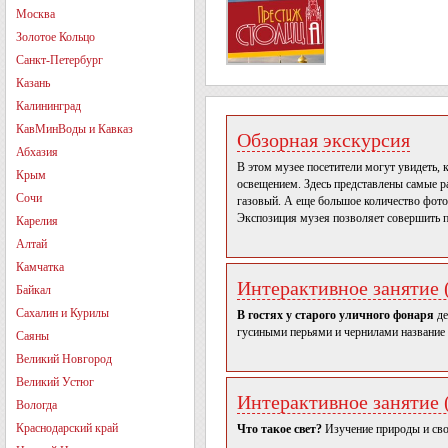
Москва
Золотое Кольцо
Санкт-Петербург
Казань
Калининград
КавМинВоды и Кавказ
Обзорная экскурсия
Абхазия
В этом музее посетители могут увидеть,
Крым
освещением. Здесь представлены самые р
Сочи
газовый. А еще большое количество фот
Экспозиция музея позволяет совершить п
Карелия
Алтай
Камчатка
Интерактивное занятие (
Байкал
Сахалин и Курилы
В гостях у старого уличного фонаря
де
гусиными перьями и чернилами название 
Саяны
Великий Новгород
Великий Устюг
Интерактивное занятие (
Вологда
Краснодарский край
Что такое свет?
Изучение природы и сво