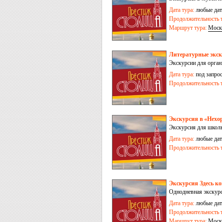
Дата тура:
любые дат
Продолжительность т
Маршрут тура:
Моск
Литературные экс
Экскурсии для орган
писателей Серебряно
Дата тура:
под запро
Продолжительность т
Экскурсия в «Нехо
Экскурсия для школьн
Дата тура:
любые дат
Продолжительность т
Экскурсия Здесь к
Однодневная экскурс
Дата тура:
любые дат
Продолжительность т
Маршрут тура:
Моск