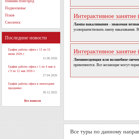
Нижний Новгород
Подмосковье
Интерактивное занятие (
Псков
Смоленск
Лампа накаливания - знакомая незна
усовершенствовать лампу накаливания. Во
Последние новости
График работы офиса с 11 по 15
Интерактивное занятие (
июня 2026 г.
11.06.2026
Люминесценция или волшебное свече
применяются. Все желающие могут пори
График работы офиса с 1 по 4 мая и
с 9 по 12 мая 2026 г.
27.04.2026
График работы офиса в новогодние
праздники
30.12.2025
Все новости
Все туры по данному напра