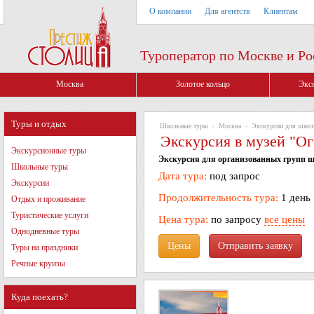
О компании
Для агентств
Клиентам
Туроператор по Москве и Ро
Москва
Золотое кольцо
Экс
Туры и отдых
Школьные туры
»
Москва
»
Экскурсии для школ
Экскурсия в музей "О
Экскурсионные туры
Экскурсия для организованных групп 
Школьные туры
Дата тура:
под запрос
Экскурсии
Продолжительность тура:
1 день
Отдых и проживание
Туристические услуги
Цена тура:
по запросу
все цены
Однодневные туры
Цены
Туры на праздники
Речные круизы
Куда поехать?