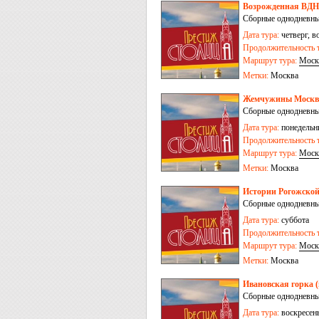
Возрожденная ВДН
Сборные однодневны
Дата тура:
четверг, в
Продолжительность т
Маршрут тура:
Моск
Метки:
Москва
Жемчужины Москвы
Сборные однодневны
Дата тура:
понедельни
Продолжительность т
Маршрут тура:
Моск
Метки:
Москва
Истории Рогожской
Сборные однодневны
Дата тура:
суббота
Продолжительность т
Маршрут тура:
Моск
Метки:
Москва
Ивановская горка 
Сборные однодневны
Дата тура:
воскресен