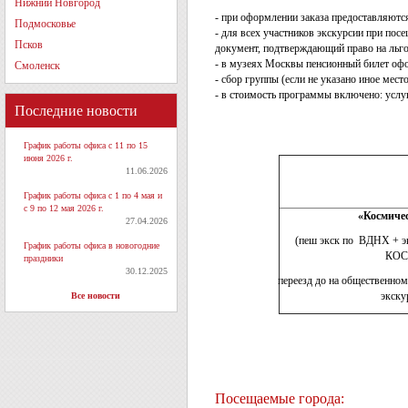
Нижний Новгород
- при оформлении заказа предоставляются
Подмосковье
- для всех участников экскурсии при по
Псков
документ, подтверждающий право на льг
- в музеях Москвы пенсионный билет офо
Смоленск
- сбор группы (если не указано иное мес
- в стоимость программы включено: услу
Последние новости
График работы офиса с 11 по 15
июня 2026 г.
11.06.2026
График работы офиса с 1 по 4 мая и
с 9 по 12 мая 2026 г.
«Космиче
27.04.2026
(пеш экск по ВДНХ +
График работы офиса в новогодние
КОС
праздники
30.12.2025
переезд до на общественно
экску
Все новости
Посещаемые города: