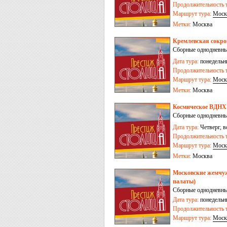
Продолжительность т
Маршрут тура:
Моск
Метки:
Москва
Кремлевская сокро
Сборные однодневны
Дата тура:
понедельни
Продолжительность т
Маршрут тура:
Моск
Метки:
Москва
Космическое ВДНХ (
Сборные однодневны
Дата тура:
Четверг, в
Продолжительность т
Маршрут тура:
Моск
Метки:
Москва
Московские жемчуж
палаты)
Сборные однодневны
Дата тура:
понедельни
Продолжительность т
Маршрут тура:
Моск