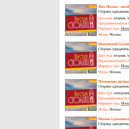
Моя Москва - автоб
Сборные однодневны
Дата тура:
вторник, ч
Продолжительность т
Маршрут тура:
Моск
Метки:
Москва
Московский Голлив
Сборные однодневны
Дата тура:
вторник, ч
Продолжительность т
Маршрут тура:
Моск
Метки:
Москва
Московские древно
Сборные однодневны
Дата тура:
понедельни
Продолжительность т
Маршрут тура:
Моск
Метки:
Москва
Москва художников
Сборные однодневны