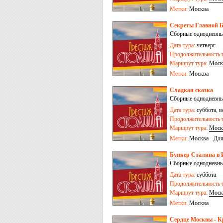
Метки:
Москва
Секреты Главной 
Сборные однодневны
Дата тура:
четверг
Продолжительность т
Маршрут тура:
Моск
Метки:
Москва
Сладкая сказка
Сборные однодневные
Дата тура:
суббота, в
Продолжительность т
Маршрут тура:
Моск
Метки:
Москва
Для
Бункер Сталина в 
Сборные однодневны
Дата тура:
суббота
Продолжительность т
Маршрут тура:
Моск
Метки:
Москва
Сердце Москвы - К