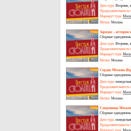
Дата тура:
Вторник, в
Продолжительность т
Маршрут тура:
Моск
Метки:
Москва
Зарядье – история 
Сборные однодневны
Дата тура:
Вторник, в
Продолжительность т
Маршрут тура:
Моск
Метки:
Москва
Сердце Москвы (Кр
Сборные однодневны
Дата тура:
понедельни
Продолжительность т
Маршрут тура:
Моск
Метки:
Москва
Сокровища Москов
Сборные однодневны
Дата тура:
понедельни
Продолжительность т
Маршрут тура:
Моск