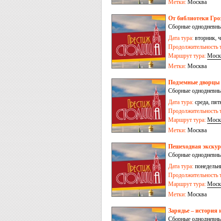
Метки:
Москва
От библиотеки Гро
Сборные однодневны
Дата тура:
вторник, ч
Продолжительность т
Маршрут тура:
Моск
Метки:
Москва
Подземные дворцы 
Сборные однодневны
Дата тура:
среда, пят
Продолжительность т
Маршрут тура:
Моск
Метки:
Москва
Пешеходная экскур
Сборные однодневны
Дата тура:
понедельни
Продолжительность т
Маршрут тура:
Моск
Метки:
Москва
Зарядье – история 
Сборные однодневны