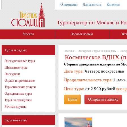
О компании
Для агентств
Клиентам
Туроператор по Москве и Ро
Москва
Золотое кольцо
Экс
Туры и отдых
Москва
»
Экскурсии и туры на один день
»
Экск
Космическое ВДНХ (пе
Экскурсионные туры
Сборные однодневные экскурсии по Моск
Школьные туры
Дата тура:
Четверг, воскресенье
Экскурсии
Продолжительность тура:
1 день
Отдых и проживание
Туристические услуги
Цена тура:
от 2 900 рублей
все ц
Однодневные туры
Цены
Туры на праздники
Речные круизы
Куда поехать?