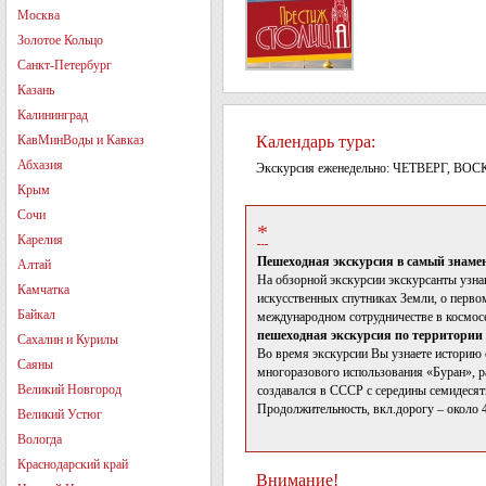
Москва
Золотое Кольцо
Санкт-Петербург
Казань
Калининград
КавМинВоды и Кавказ
Календарь тура:
Абхазия
Экскурсия еженедельно: ЧЕТВЕРГ, ВО
Крым
Сочи
*
Карелия
Пешеходная экскурсия в самый знаме
Алтай
На обзорной экскурсии экскурсанты узнаю
Камчатка
искусственных спутниках Земли, о первом
Байкал
международном сотрудничестве в космос
пешеходная экскурсия по территории
Сахалин и Курилы
Во время экскурсии Вы узнаете историю
Саяны
многоразового использования «Буран», р
Великий Новгород
создавался в СССР с середины семидесят
Продолжительность, вкл.дорогу – около 4
Великий Устюг
Вологда
Краснодарский край
Внимание!