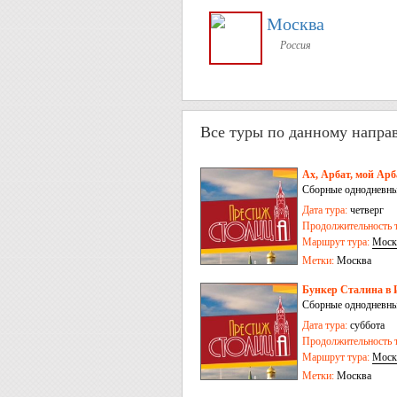
Москва
Россия
Все туры по данному напра
Ах, Арбат, мой Арб
Сборные однодневны
Дата тура:
четверг
Продолжительность т
Маршрут тура:
Моск
Метки:
Москва
Бункер Сталина в 
Сборные однодневны
Дата тура:
суббота
Продолжительность т
Маршрут тура:
Моск
Метки:
Москва