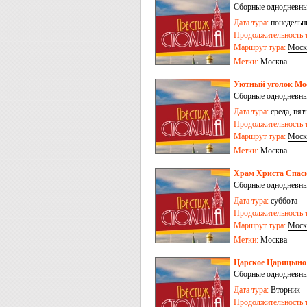
Сборные однодневны
Дата тура:
понедельни
Продолжительность т
Маршрут тура:
Моск
Метки:
Москва
Уютный уголок Мос
Сборные однодневны
Дата тура:
среда, пят
Продолжительность т
Маршрут тура:
Моск
Метки:
Москва
Храм Христа Спаси
Сборные однодневные
Дата тура:
суббота
Продолжительность т
Маршрут тура:
Моск
Метки:
Москва
Царское Царицыно 
Сборные однодневны
Дата тура:
Вторник
Продолжительность т