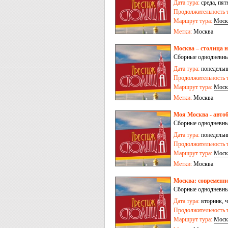
Дата тура:
среда, пят
Продолжительность т
Маршрут тура:
Моск
Метки:
Москва
Москва – столица 
Сборные однодневны
Дата тура:
понедельни
Продолжительность т
Маршрут тура:
Моск
Метки:
Москва
Моя Москва - авто
Сборные однодневны
Дата тура:
понедельни
Продолжительность т
Маршрут тура:
Моск
Метки:
Москва
Москва: современн
Сборные однодневны
Дата тура:
вторник, ч
Продолжительность т
Маршрут тура:
Моск