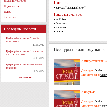
Нижний Новгород
Питание:
Подмосковье
• завтрак "шведский стол"
Псков
Инфраструктура:
Смоленск
• WiFi free
• банкомат
• магазины
Последние новости
• шаттл
График работы офиса с 11 по 15
июня 2026 г.
11.06.2026
Все туры по данному напра
График работы офиса с 1 по 4 мая и
с 9 по 12 мая 2026 г.
27.04.2026
Адмиралтейская, 3
График работы офиса в новогодние
праздники
Дата тура:
Любая
30.12.2025
Маршрут тура:
Санк
Все новости
Азимут, 3*
Дата тура:
Любая
Маршрут тура:
Санк