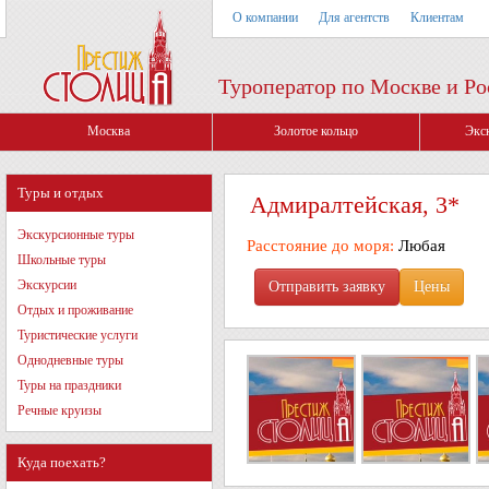
О компании
Для агентств
Клиентам
Туроператор по Москве и Ро
Москва
Золотое кольцо
Экс
Туры и отдых
Адмиралтейская, 3*
Экскурсионные туры
Расстояние до моря:
Любая
Школьные туры
Экскурсии
Цены
Отдых и проживание
Туристические услуги
Однодневные туры
Туры на праздники
Речные круизы
Куда поехать?