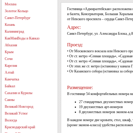
Москва
Гостиница «Адмиралтейская» расположена в
Золотое Кольцо
и балета, Консерватория, Большая Хоральн
Санкт-Петербург
от Невского проспекта – сердца Санкт-Пете
Казань
Адрес:
Калининград
Санкт-Петербург, ул. Александра Блока, д.8
КавМинВоды и Кавказ
Проезд:
Абхазия
• От Московского вокзала или Невского про
Крым
• От ст. метро «Сенная площадь», «Садова
Сочи
• От ст. метро «Сенная площадь», «Садовая
Карелия
• От этих же ст. метро (остановка у канала
• От Казанского собора (остановка за собо
Алтай
Камчатка
Байкал
Размещение:
Сахалин и Курилы
В гостинице 54 комфортабельных номера на
Саяны
27 стандартных двухместных номе
Великий Новгород
19 двухместных арт-номеров
8 двухместных номеров эконом-кла
Великий Устюг
В каждом номере две кровати, стол, шкаф, 
Вологда
(кроме эконом-класса) удобства расположен
Краснодарский край