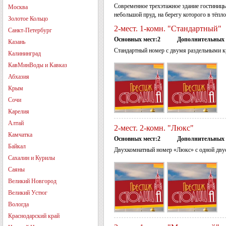
Современное трехэтажное здание гостиницы
Москва
небольшой пруд, на берегу которого в тёпло
Золотое Кольцо
2-мест. 1-комн. "Стандартный"
Санкт-Петербург
Основных мест:2
Дополнительных 
Казань
Стандартный номер с двумя раздельными 
Калининград
КавМинВоды и Кавказ
Абхазия
Крым
Сочи
Карелия
Алтай
2-мест. 2-комн. "Люкс"
Камчатка
Основных мест:2
Дополнительных 
Байкал
Двухкомнатный номер «Люкс» с одной дву
Сахалин и Курилы
Саяны
Великий Новгород
Великий Устюг
Вологда
Краснодарский край