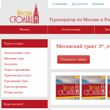
О компании
Для агентств
Клиентам
Туроператор по Москве и Ро
Москва
Золотое кольцо
Экс
Туры и отдых
Москвский тракт 3*, о
Экскурсионные туры
Школьные туры
Экскурсии
Отдых и проживание
Туристические услуги
Однодневные туры
Туры на праздники
Речные круизы
Куда поехать?