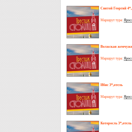
Святой Георгий 4*,
Маршрут тура:
Ярос
Волжская жемчужи
Маршрут тура:
Ярос
Ибис 3*,отель
Маршрут тура:
Ярос
Которосль 3*,отель