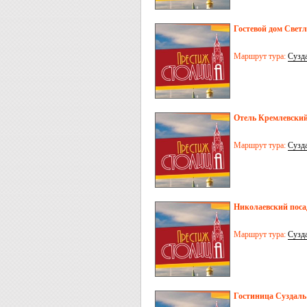
Гостевой дом Свет
Маршрут тура:
Сузд
Отель Кремлевский
Маршрут тура:
Сузд
Николаевский посад
Маршрут тура:
Сузд
Гостиница Суздаль