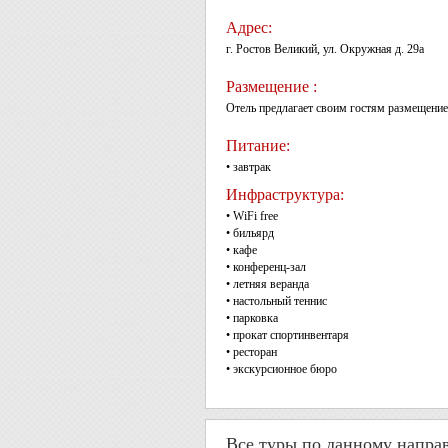
Адрес:
г. Ростов Великий, ул. Окружная д. 29а
Размещение :
Отель предлагает своим гостям размещени
Питание:
• завтрак
Инфраструктура:
• WiFi free
• бильярд
• кафе
• конференц-зал
• летняя веранда
• настольный теннис
• парковка
• прокат спортинвентаря
• ресторан
• экскурсионное бюро
Все туры по данному напра