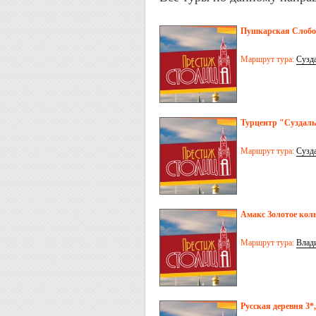
Пушкарская Слобод
Маршрут тура:
Сузд
Турцентр "Суздаль"
Маршрут тура:
Сузд
Амакс Золотое коль
Маршрут тура:
Влад
Русская деревня 3*,