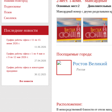
2-мест. 1-комн. "Мансардный"
Нижний Новгород
Основных мест:2
Дополнительных 
Подмосковье
Мансардный номер с двумя раздельными к
Псков
Смоленск
Последние новости
График работы офиса с 11 по 15
июня 2026 г.
11.06.2026
Посещаемые города:
График работы офиса с 1 по 4 мая и
с 9 по 12 мая 2026 г.
27.04.2026
Ростов Великий
График работы офиса в новогодние
Россия
праздники
30.12.2025
Все новости
Расположение:
В непосредственной близости от отеля нахо