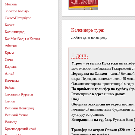
Москва
Золотое Кольцо
Санкт-Петербург
Казань
Календарь тура:
Калининград
Любые даты по запросу
КавМинВоды и Кавказ
Абхазия
Крым
1 день
Сочи
Утром – отъезд из Иркутска на автобус
Карелия
монгольскими пейзажами Тажеранской сте
Алтай
Переправа на Ольхон
– самый большой 
озера. Переправа занимает около 40 мин
Камчатка
Ольхонские ворота, пролегающий между 
Байкал
По прибытии трансфер на турбазу (врем
Размещение в деревянных домах.
Сахалин и Курилы
Обед.
Саяны
Обзорная экскурсия по окрестностям:
Великий Новгород
почитаемой шаманистами, буддистами и л
культуру островитян.
Великий Устюг
Возвращение на турбазу.
Русская баня
Вологда
Краснодарский край
Трансфер на остров Ольхон (320 км ~ 7