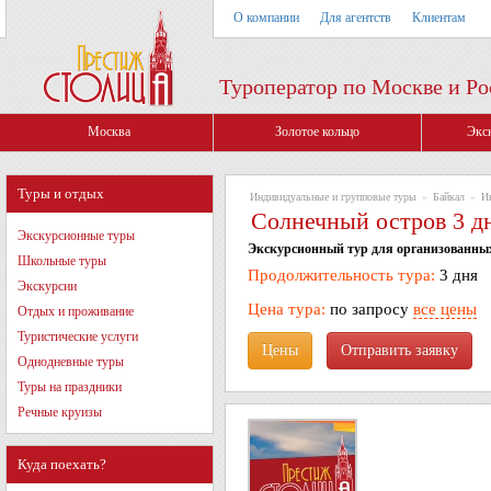
О компании
Для агентств
Клиентам
Туроператор по Москве и Ро
Москва
Золотое кольцо
Экс
Туры и отдых
Индивидуальные и групповые туры
»
Байкал
»
И
Солнечный остров 3 дн
Экскурсионные туры
Экскурсионный тур для организованных
Школьные туры
Продолжительность тура:
3 дня
Экскурсии
Цена тура:
по запросу
все цены
Отдых и проживание
Туристические услуги
Цены
Однодневные туры
Туры на праздники
Речные круизы
Куда поехать?