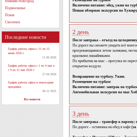
Размещение на турбазе
Нижний Новгород
Включено питание: обед, ужин на тур
Подмосковье
Пешая обзорная экскурсия по Хужиру
Псков
Смоленск
2 день
Последние новости
После завтрака – отъезд на целоднев
По дороге вы сможете увидеть всё много
График работы офиса с 11 по 15
прогревающимися летом заливами, песчан
июня 2026 г.
красными лишайниками.
11.06.2026
По прибытии на мыс – прогулка по окрест
График работы офиса с 1 по 4 мая и
открытом воздухе.
с 9 по 12 мая 2026 г.
27.04.2026
Возвращение на турбазу. Ужин.
Размещение на турбазе
График работы офиса в новогодние
Включено питание: завтрак на турбазе
праздники
30.12.2025
Автомобильная экскурсия на мыс Хо
Все новости
3 день
После завтрака – трансфер к парому; 
По дороге – остановка на обед в кафе
(за