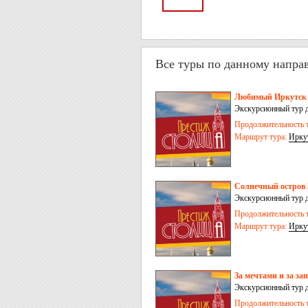
Все туры по данному напра
Любимый Иркутск –
Экскурсионный тур д
Иркутск
Продолжительность т
Маршрут тура:
Ирку
Солнечный остров 
Экскурсионный тур 
(о.Ольхон) – Иркутс
Продолжительность т
Маршрут тура:
Ирку
За мечтами и за за
Экскурсионный тур д
Тункинская долина –
Продолжительность т