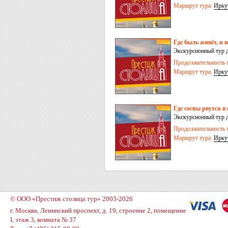
Маршрут тура:
Ирку
Где быль живёт, и 
Экскурсионный тур д
Иркутск – пос.Усть
Продолжительность т
Маршрут тура:
Ирку
Где сосны рвутся в 
Экскурсионный тур д
Листвянка – Кругоба
Продолжительность т
Маршрут тура:
Ирку
© ООО «Престиж столица тур» 2003-2026
г. Москва, Ленинский проспект, д. 19, строение 2, помещение
I, этаж 3, комната № 37