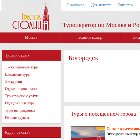
О компании
Для агентств
Клиентам
Туроператор по Москве и Ро
Москва
Золотое кольцо
Экс
Туры и отдых
Богородск
Экскурсионные туры
Школьные туры
Экскурсии
Отдых и проживание
Туристические услуги
Однодневные туры
Туры на праздники
Туры с посещением города "
Речные круизы
Окские жемчужины 
Куда поехать?
Экскурсионный тур 
Новгород