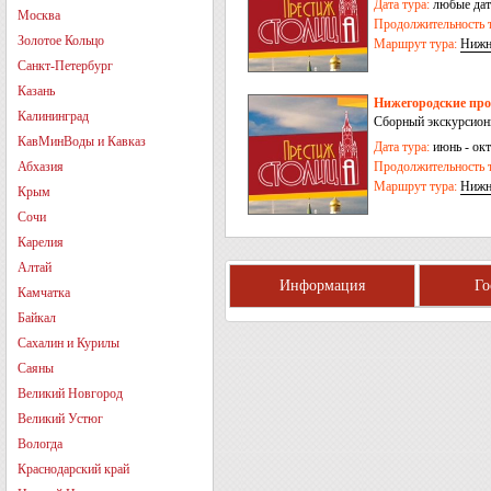
Дата тура:
любые дат
Москва
Продолжительность т
Золотое Кольцо
Маршрут тура:
Нижн
Санкт-Петербург
Казань
Нижегородские про
Калининград
Сборный экскурсионн
КавМинВоды и Кавказ
Дата тура:
июнь - окт
Абхазия
Продолжительность т
Маршрут тура:
Нижн
Крым
Сочи
Карелия
Алтай
Информация
Г
Камчатка
Байкал
Сахалин и Курилы
Саяны
Великий Новгород
Великий Устюг
Вологда
Краснодарский край