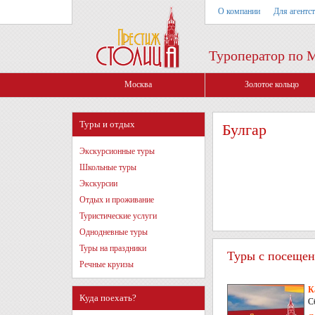
О компании
Для агентс
Туроператор по 
Москва
Золотое кольцо
Туры и отдых
Булгар
Экскурсионные туры
Школьные туры
Экскурсии
Отдых и проживание
Туристические услуги
Однодневные туры
Туры на праздники
Туры с посещени
Речные круизы
К
Куда поехать?
С