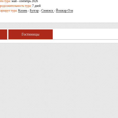
ата тура:
май - сентябрь 2026
родолжительность тура:
7 дней
аршрут тура:
Казань
-
Булгар
-
Свияжск
-
Йошкар-Ола
Гостиницы