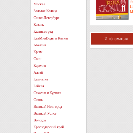
Д
Москва
П
Золотое Кольцо
М
Санкт-Петербург
Казань
Калининград
КавМинВоды и Кавказ
Информация
Абхазия
Крым
Сочи
Карелия
Алтай
Камчатка
Байкал
Сахалин и Курилы
Саяны
Великий Новгород
Великий Устюг
Вологда
Краснодарский край