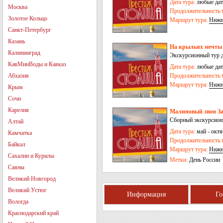
Дата тура:
любые дат
Москва
Продолжительность т
Золотое Кольцо
Маршрут тура:
Нижн
Санкт-Петербург
Казань
На крыльях мечты 
Калининград
Экскурсионный тур 
КавМинВоды и Кавказ
Дата тура:
любые дат
Абхазия
Продолжительность т
Маршрут тура:
Нижн
Крым
Сочи
Карелия
Малиновый звон За
Сборный экскурсионн
Алтай
Дата тура:
май - октя
Камчатка
Продолжительность т
Байкал
Маршрут тура:
Нижн
Сахалин и Курилы
Метки:
День России
Саяны
Великий Новгород
Великий Устюг
Информация
Г
Вологда
Краснодарский край