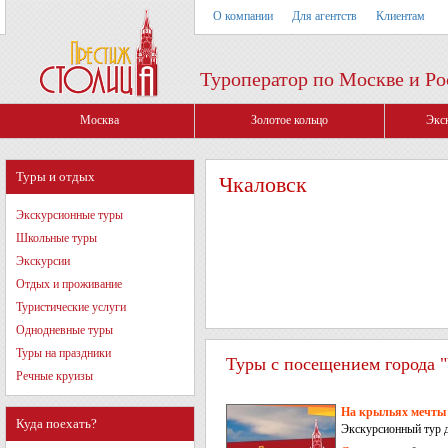
О компании
Для агентств
Клиентам
Туроператор по Москве и Ро
Москва
Золотое кольцо
Экс
Туры и отдых
Чкаловск
Экскурсионные туры
Школьные туры
Экскурсии
Отдых и проживание
Туристические услуги
Однодневные туры
Туры на праздники
Туры с посещением города "
Речные круизы
На крыльях мечты 
Куда поехать?
Экскурсионный тур 