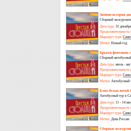
Зимние истории дво
Сборный экскурсион
Дата тура:
31 декабря
Продолжительность т
Маршрут тура:
Санк
Метки:
Новый год
Брызги фонтанов, г
Сборный автобусный
Дата тура:
июль - авгу
Продолжительность т
Маршрут тура:
Санк
Метки:
Автобусный 
Блюз белых ночей 4
Автобусный тур в Са
Дата тура:
11 - 14 ию
Продолжительность т
Маршрут тура:
Санк
Метки:
День России
Сборные экскурсии