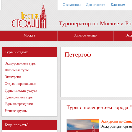
О компании
Для агентств
Клиентам
Туроператор по Москве и Ро
Москва
Золотое кольцо
Экс
Туры и отдых
Петергоф
Экскурсионные туры
Школьные туры
Экскурсии
Отдых и проживание
Туристические услуги
Однодневные туры
Туры на праздники
Туры с посещением города "
Речные круизы
Экскурсии по Санк
Куда поехать?
Экскурсии для орган