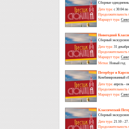
Сборные однодневные
Дата тура:
с 30.04 по
Продолжительность т
Маршрут тура:
Санк
Новогодний Класси
Сборный экскурсион
Дата тура:
31 декабря
Продолжительность т
Маршрут тура:
Санк
Метки:
Новый год
Петербург и Карель
Комбинированный сб
Дата тура:
апрель - ок
Продолжительность т
Маршрут тура:
Санк
Классический Петер
Сборный экскурсионн
Дата тура:
21.10 - 27.
Продолжительность т