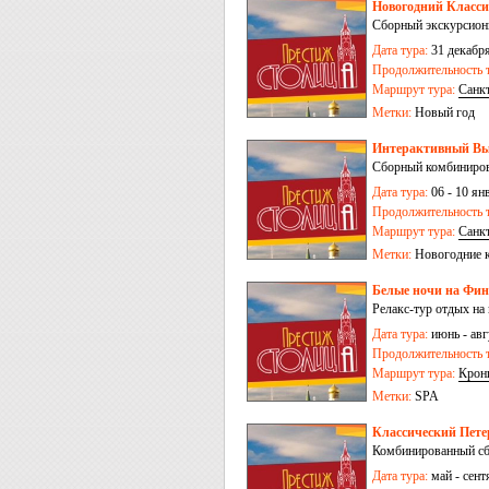
Новогодний Классич
Сборный экскурсион
Дата тура:
31 декабря
Продолжительность т
Маршрут тура:
Санк
Метки:
Новый год
Интерактивный Выб
Сборный комбиниров
Дата тура:
06 - 10 ян
Продолжительность т
Маршрут тура:
Санк
Метки:
Новогодние 
Белые ночи на Финс
Релакс-тур отдых на
Дата тура:
июнь - авгу
Продолжительность т
Маршрут тура:
Крон
Метки:
SPA
Классический Петер
Комбинированный сбо
Дата тура:
май - сентя