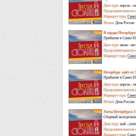
Дата тура:
апрель - о
Продолжительность т
Маршрут тура:
Санк
Метки:
День России
В сердце Петербурга
Прибытие в Санкт-Пе
Дата тура:
июнь - авгу
Продолжительность т
Маршрут тура:
Санк
Петербург лайт от 3
Прибытие в Санкт-Пе
Дата тура:
апрель - о
Продолжительность т
Маршрут тура:
Санк
Метки:
День России
Хиты Петербурга 3
Сборный экскурсионн
Дата тура:
май - сентя
Продолжительность т
Маршрут тура:
Санк