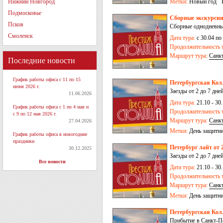
Нижний Новгород
Метки:
Новый год
Подмосковье
Сборные экскурсии
Псков
Сборные однодневные
Смоленск
Дата тура:
с 30.04 по
Продолжительность т
Маршрут тура:
Санк
Последние новости
График работы офиса с 11 по 15
Петербургская Колл
июня 2026 г.
Заезды от 2 до 7 дне
11.06.2026
Дата тура:
21.10 - 30.
График работы офиса с 1 по 4 мая и
Продолжительность т
с 9 по 12 мая 2026 г.
Маршрут тура:
Санк
27.04.2026
Метки:
День защитни
График работы офиса в новогодние
праздники
Петербург лайт от 2
30.12.2025
Заезды от 2 до 7 дне
Все новости
Дата тура:
21.10 - 30.
Продолжительность т
Маршрут тура:
Санк
Метки:
День защитни
Петербургская Колл
Прибытие в Санкт-Пе