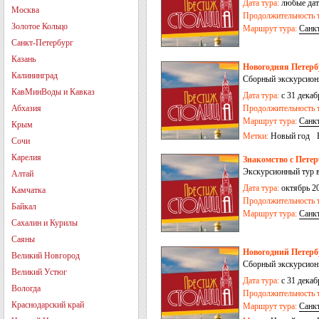
Дата тура:
любые дат
Москва
Продолжительность т
Золотое Кольцо
Маршрут тура:
Санк
Санкт-Петербург
Казань
Новогодняя Петерб
Калининград
Сборный экскурсионн
КавМинВоды и Кавказ
Дата тура:
с 31 декаб
Абхазия
Продолжительность т
Маршрут тура:
Санк
Крым
Метки:
Новый год
Сочи
Карелия
Знакомство с Петер
Экскурсионный тур 
Алтай
Дата тура:
октябрь 20
Камчатка
Продолжительность т
Байкал
Маршрут тура:
Санк
Сахалин и Курилы
Саяны
Новогодний Петербур
Великий Новгород
Сборный экскурсионн
Великий Устюг
Дата тура:
с 31 декаб
Вологда
Продолжительность т
Краснодарский край
Маршрут тура:
Санк