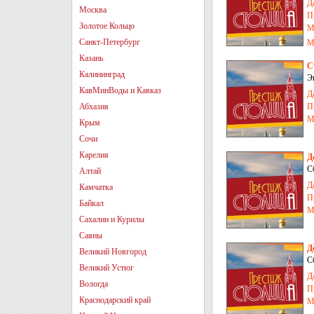
Д
Москва
П
Золотое Кольцо
М
Санкт-Петербург
М
Казань
С
Калининград
Э
–
КавМинВоды и Кавказ
Д
Абхазия
П
М
Крым
Сочи
Карелия
Д
С
Алтай
Д
Камчатка
П
Байкал
М
Сахалин и Курилы
Саяны
Д
Великий Новгород
С
Великий Устюг
Д
Вологда
П
Краснодарский край
М