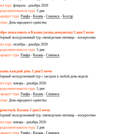
ата тура:
февраль - декабрь 2026
родолжительность тура:
3 дня
аршрут тура:
Раифа
-
Казань
-
Свияжск
-
Болгар
етки:
День народного единства
обро пожаловать в Казань (осень,зима,весна) 3 дня/2 ночи
борный экскурсионный тур, еженедельно пятница – воскресенье
ата тура:
октябрь - декабрь 2026
родолжительность тура:
3 дня
аршрут тура:
Раифа
-
Казань
-
Свияжск
азань каждый день 3 дня/2 ночи
борный экскурсионный тур с заездом в любой день недели
ата тура:
январь - декабрь 2026
родолжительность тура:
3 дня
аршрут тура:
Раифа
-
Казань
-
Свияжск
етки:
День народного единства
дравствуй, Казань 3 дня/2 ночи
борный экскурсионный тур, еженедельно пятница – воскресенье
ата тура:
январь - декабрь 2026
родолжительность тура:
3 дня
аршрут тура:
Раифа
-
Казань
-
Свияжск