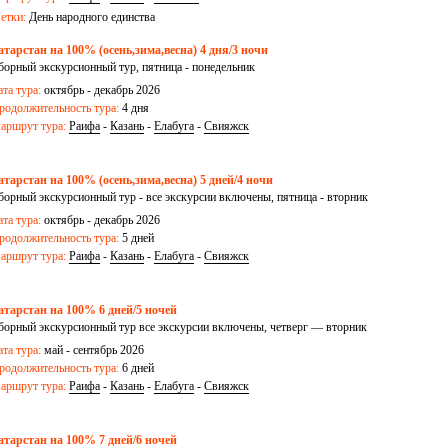
етки:
День народного единства
атарстан на 100% (осень,зима,весна) 4 дня/3 ночи
борный экскурсионный тур, пятница - понедельник
ата тура:
октябрь - декабрь 2026
родолжительность тура:
4 дня
аршрут тура:
Раифа
-
Казань
-
Елабуга
-
Свияжск
атарстан на 100% (осень,зима,весна) 5 дней/4 ночи
борный экскурсионный тур - все экскурсии включены, пятница - вторник
ата тура:
октябрь - декабрь 2026
родолжительность тура:
5 дней
аршрут тура:
Раифа
-
Казань
-
Елабуга
-
Свияжск
атарстан на 100% 6 дней/5 ночей
борный экскурсионный тур все экскурсии включены, четверг — вторник
ата тура:
май - сентябрь 2026
родолжительность тура:
6 дней
аршрут тура:
Раифа
-
Казань
-
Елабуга
-
Свияжск
атарстан на 100% 7 дней/6 ночей