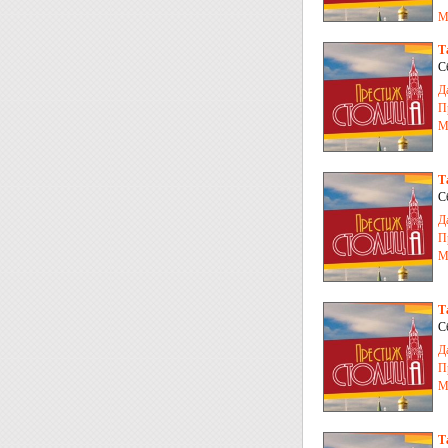
М
Т
С
Д
П
М
Т
С
Д
П
М
Т
С
Д
П
М
Т