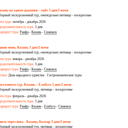
азань на одном дыхании - лайт 3 дня/2 ночи
борный экскурсионный тур, еженедельно пятница – воскресенье
ата тура:
октябрь - декабрь 2026
родолжительность тура:
3 дня
аршрут тура:
Раифа
-
Казань
-
Свияжск
диви меня, Казань 3 дня/2 ночи
борный экскурсионный тур, еженедельно пятница – воскресенье
ата тура:
январь - декабрь 2026
родолжительность тура:
3 дня
аршрут тура:
Раифа
-
Казань
-
Свияжск
етки:
День народного единства
Гастрономические туры
иллениум-тур. Казань – Елабуга 3 дня/2 ночи
борный экскурсионный тур, пятница – воскресенье
ата тура:
февраль - декабрь 2026
родолжительность тура:
3 дня
аршрут тура:
Раифа
-
Казань
-
Елабуга
-
Свияжск
вязь через века - Казань, Болгар 3 дня/2 ночи
борный экскурсионный тур, пятница – воскресенье