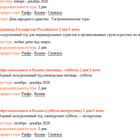
ата тура:
январь - декабрь 2026
родолжительность тура:
2 дня
аршрут тура:
Раифа
-
Казань
-
Свияжск
етки:
День народного единства
Гастрономические туры
траницы Государства Российского 2 дня/1 ночь
кскурсионный тур для индивидуальных туристов и организованных групп взрослых по 
 Казань
ата тура:
любые даты под запрос
родолжительность тура:
2 дня
аршрут тура:
Раифа
-
Казань
-
Свияжск
обро пожаловать в Казань (пятница - суббота) 2 дня/1 ночь
борный экскурсионный тур,еженедельно пятница - суббота
ата тура:
октябрь - декабрь 2026
родолжительность тура:
2 дня
аршрут тура:
Раифа
-
Казань
обро пожаловать в Казань (суббота-воскресенье) 2 дня/1 ночь
борный экскурсионный тур, еженедельно суббота — воскресенье
ата тура:
октябрь - декабрь 2026
родолжительность тура:
2 дня
аршрут тура:
Раифа
-
Казань
-
Свияжск