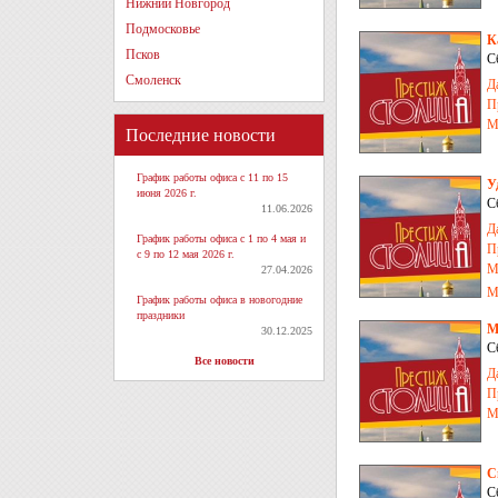
Нижний Новгород
Подмосковье
К
Псков
С
Смоленск
Д
П
М
Последние новости
График работы офиса с 11 по 15
У
июня 2026 г.
С
11.06.2026
Д
График работы офиса с 1 по 4 мая и
П
с 9 по 12 мая 2026 г.
М
27.04.2026
М
График работы офиса в новогодние
праздники
М
30.12.2025
С
Все новости
Д
П
М
С
С