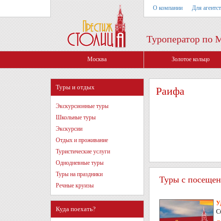
О компании
Для агентс
Туроператор по 
Москва
Золотое кольцо
Туры и отдых
Раифа
Экскурсионные туры
Школьные туры
Экскурсии
Отдых и проживание
Туристические услуги
Однодневные туры
Туры на праздники
Туры с посещен
Речные круизы
У
Куда поехать?
С