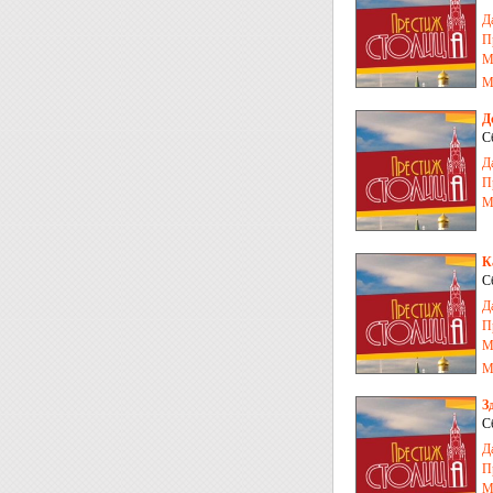
Д
П
М
М
Д
С
Д
П
М
К
С
Д
П
М
М
З
С
Д
П
М