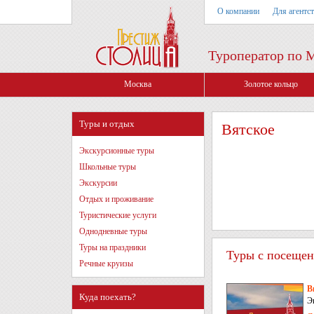
О компании
Для агентс
Туроператор по 
Москва
Золотое кольцо
Туры и отдых
Вятское
Экскурсионные туры
Школьные туры
Экскурсии
Отдых и проживание
Туристические услуги
Однодневные туры
Туры на праздники
Туры с посещени
Речные круизы
В
Куда поехать?
Э