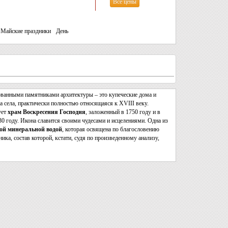
Все цены
Майские праздники
День
ованными памятниками архитектуры – это купеческие дома и
а села, практически полностью относящаяся к XVIII веку.
ует
храм Воскресения Господня
, заложенный в 1750 году и в
0 году. Икона славится своими чудесами и исцелениями. Одна из
ной минеральной водой
, которая освящена по благословению
ка, состав которой, кстати, судя по произведенному анализу,