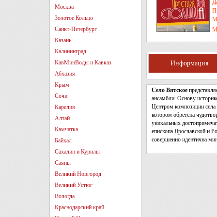
Д
Москва
П
Золотое Кольцо
М
Санкт-Петербург
М
Р
Казань
Калининград
КавМинВоды и Кавказ
Информация
Абхазия
Крым
Село Вятское
представля
Сочи
ансамбли. Основу историко
Центром композиции села 
Карелия
котором обретена чудотво
Алтай
уникальных достопримечат
Камчатка
епископа Ярославской и Ро
совершенно идентична мин
Байкал
Сахалин и Курилы
Саяны
Великий Новгород
Великий Устюг
Вологда
Краснодарский край