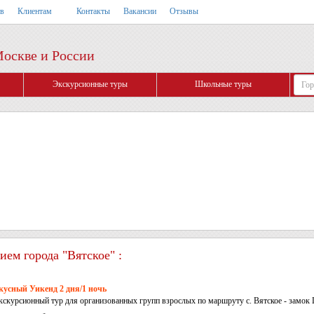
тв
Клиентам
Контакты
Вакансии
Отзывы
Москве и России
Экскурсионные туры
Школьные туры
ем города "Вятское" :
кусный Уикенд 2 дня/1 ночь
кскурсионный тур для организованных групп взрослых по маршруту с. Вятское - замок