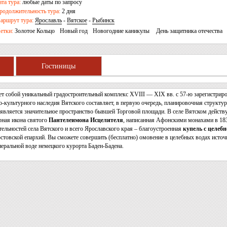
ата тура:
любые даты по запросу
родолжительность тура:
2 дня
аршрут тура:
Ярославль
-
Вятское
-
Рыбинск
етки:
Золотое Кольцо
Новый год
Новогодние каникулы
День защитника отечества
оссии
День народного единства
Гостиницы
ет собой уникальный градостроительный комплекс XVIII — XIX вв. с 57-ю зарегистрир
-культурного наследия Вятского составляет, в первую очередь, планировочная структур
является значительное пространство бывшей Торговой площади. В селе Вятском действ
рная икона святого
Пантелеимона Исцелителя
, написанная Афонскими монахами в 183
ельностей села Вятского и всего Ярославского края – благоустроенная
купель с целеб
стовской епархий. Вы сможете совершить (бесплатно) омовение в целебных водах источни
еральной воде немецкого курорта Баден-Бадена.