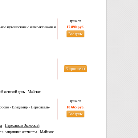
цена от
ное путешествие с интерактивами и
17 890 руб.
Все цены
Запрос цены
й женский день
Майские
цена от
юбово - Владимир - Переславль-
18 665 руб.
Все цены
ад
-
Переславль-Залесский
нь защитника отечества
Майские