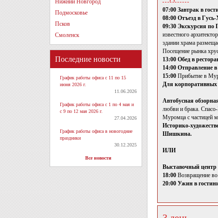
Нижний Новгород
07:00 Завтрак в гост
Подмосковье
08:00 Отъезд в Гусь
Псков
09:30 Экскурсия по
известного архитекто
Смоленск
здании храма размеща
Посещение рынка хрус
Последние новости
13:00 Обед в рестора
14:00 Отправление в
15:00
Прибытие в Му
График работы офиса с 11 по 15
Для корпоративных
июня 2026 г.
11.06.2026
Автобусная обзорна
График работы офиса с 1 по 4 мая и
любви и брака. Спасо
с 9 по 12 мая 2026 г.
Муромца с частицей 
27.04.2026
Историко-художеств
График работы офиса в новогодние
Шишкина.
праздники
30.12.2025
ИЛИ
Все новости
Выставочный центр 
18:00
Возвращение во
20:00 Ужин в гостин
3 день