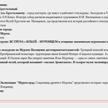
инице.
-Хрустальный.
 Гусь-Хрустальному
- город мастеров, где живут и работают стеклодувы. Экскурсия в Г
ра Л.Н.Бенуа. Изнутри собор расписан выдающимся художником В.М. Васнецовым и укр
ется Музей Хрусталя им. Мальцовых, где представлена вся история российского стекло
таля.
не города.
 Муром.
ром.
 групп: ВСТРЕЧА с ИЛЬЕЙ – МУРОМЦЕМ и угощение знаменитым муромским к
я экскурсия по Мурому Посещение достопримечательностей:
Троицкий женский мона
-Преображенский монастырь: чудотворная икона Божией Матери «Скоропослушница». Б
мощей. В Окском парке Вы увидите памятник Илье Муромцу — одна из самых заметных
енный музей, который называют «малым Эрмитажем». В галерее музея экспонирую
Экспозиция "Муром-град.
Сокровища древнего Мурома" представляет историю «идеа
 Владимир.
ице