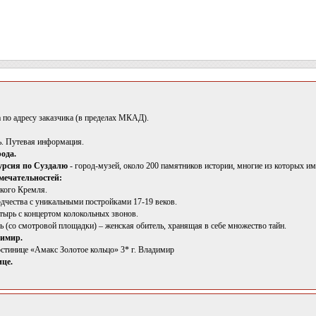
 по адресу заказчика (в пределах МКАД).
. Путевая информация.
рода.
курсия по Суздалю
- город-музей, около 200 памятников истории, многие из которых
мечательностей:
кого Кремля.
дчества с уникальными постройками 17-19 веков.
ырь с концертом колокольных звонов.
 (со смотровой площадки) – женская обитель, хранящая в себе множество тайн.
димир.
стинице «Амакс Золотое кольцо» 3* г. Владимир
ице.