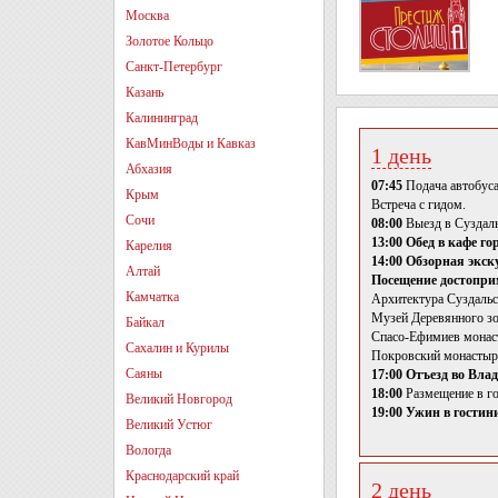
Москва
Золотое Кольцо
Санкт-Петербург
Казань
Калининград
КавМинВоды и Кавказ
1 день
Абхазия
07:45
Подача автобуса
Крым
Встреча с гидом.
Сочи
08:00
Выезд в Суздаль
13:00 Обед в кафе го
Карелия
14:00 Обзорная экс
Алтай
Посещение достопри
Камчатка
Архитектура Суздальс
Музей Деревянного зо
Байкал
Спасо-Ефимиев монаст
Сахалин и Курилы
Покровский монастырь
Саяны
17:00 Отъезд во Вла
18:00
Размещение в го
Великий Новгород
19:00 Ужин в гостин
Великий Устюг
Вологда
Краснодарский край
2 день