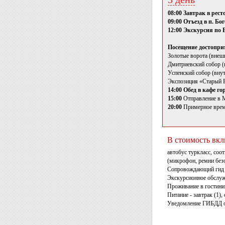
08:00 Завтрак в рес
09:00 Отъезд в п. Бо
12:00 Экскурсия по 
Посещение достоприм
Золотые ворота (внеш
Дмитриевский собор (
Успенский собор (вну
Экспозиция «Старый Вл
14:00 Обед в кафе го
15:00
Отправление в 
20:00
Примерное врем
В стоимость вкл
автобус туркласс, соо
(микрофон, ремни безо
Сопровождающий гид 
Экскурсионное обслуж
Проживание в гостиниц
Питание - завтрак (1), 
Уведомление ГИБДД о 