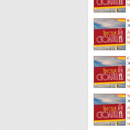
М
К
Э
м
Д
П
М
С
Э
Д
П
М
М
п
У
Э
З
Д
П
М
М
п