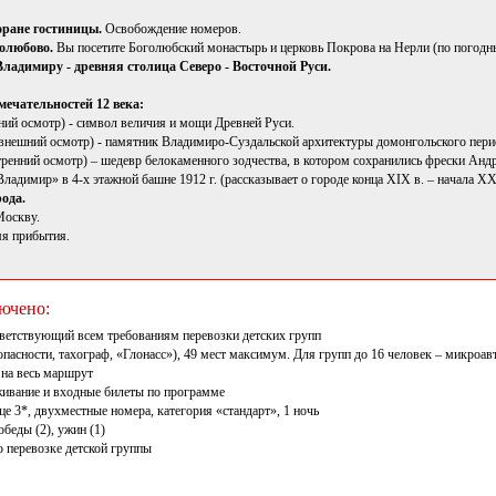
торане гостиницы.
Освобождение номеров.
голюбово.
Вы посетите Боголюбский монастырь и церковь Покрова на Нерли (по погодн
Владимиру - древняя столица Северо - Восточной Руси.
ечательностей 12 века:
ний осмотр) - символ величия и мощи Древней Руси.
внешний осмотр) - памятник Владимиро-Суздальской архитектуры домонгольского пери
тренний осмотр) – шедевр белокаменного зодчества, в котором сохранились фрески Андр
адимир» в 4-х этажной башне 1912 г. (рассказывает о городе конца XIX в. – начала XX 
рода.
Москву.
я прибытия.
ючено:
тветствующий всем требованиям перевозки детских групп
пасности, тахограф, «Глонасс»), 49 мест максимум. Для групп до 16 человек – микроавт
на весь маршрут
ивание и входные билеты по программе
е 3*, двухместные номера, категория «стандарт», 1 ночь
обеды (2), ужин (1)
перевозке детской группы