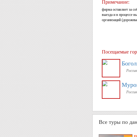
Примечание:
фирма оставляет за с
выезда и в процессе 
организаций (дорожных
Посещаемые гор
Бого
Россия
Муро
Россия
Все туры по да
П