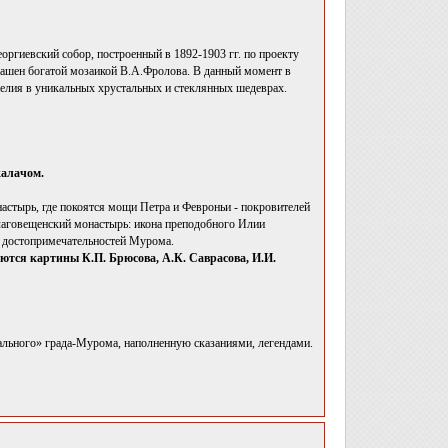
еоргиевский собор, построенный в 1892-1903 гг. по проекту
ашен богатой мозаикой В.А.Фролова. В данный момент в
делия в уникальных хрустальных и стеклянных шедеврах.
алачом.
стырь, где покоятся мощи Петра и Февроньи - покровителей
лаговещенский монастырь: икона преподобного Илии
 достопримечательностей Мурома.
тся картины К.П. Брюсова, А.К. Саврасова, И.И.
льного» града-Мурома, наполненную сказаниями, легендами.