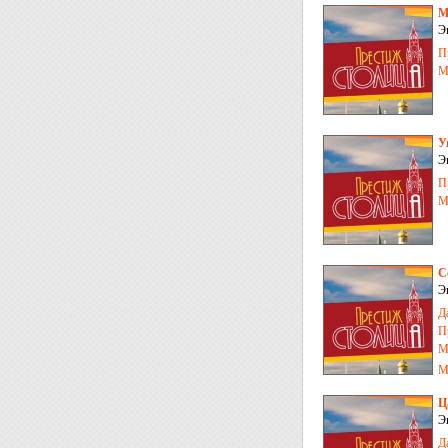
М
Э
П
М
У
Э
С
П
М
С
Э
Д
П
М
М
Ц
Э
Д