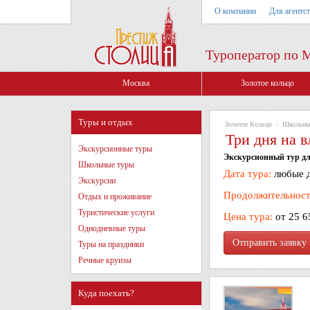
О компании
Для агентс
Туроператор по 
Москва
Золотое кольцо
Туры и отдых
Золотое Кольцо
»
Школьны
Три дня на в
Экскурсионные туры
Экскурсионный тур дл
Школьные туры
Дата тура:
любые д
Экскурсии
Продолжительност
Отдых и проживание
Туристические услуги
Цена тура:
от 25 6
Однодневные туры
Туры на праздники
Речные круизы
Куда поехать?