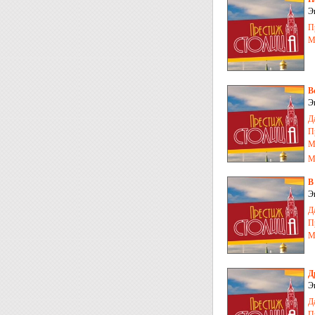
Э
П
М
В
Э
Д
П
М
М
В
Э
Д
П
М
Д
Э
Д
П