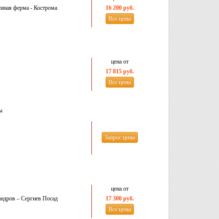
иная ферма - Кострома
16 200 руб.
Все цены
цена от
17 815 руб.
Все цены
ы
Запрос цены
цена от
андров – Сергиев Посад
17 300 руб.
Все цены