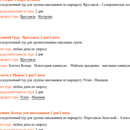
кскурсионный тур для группы школьников по маршруту Ярославль – Сумароковская лос
родолжительность тура:
2 дня
аршрут тура:
Ярославль
-
Кострома
еликий Град - Ярославль 2 дня/1 ночь
кскурсионный тур для организованных школьных групп.
ата тура:
любые даты по запросу
родолжительность тура:
2 дня
аршрут тура:
Ярославль
етки:
Золотое Кольцо
Новогодние каникулы
Майские праздники
школьные каникул
 гости к Мышке 2 дня/1 ночь
кскурсионный тур для группы школьников по маршруту Углич - Мышкин
ата тура:
любые даты по запросу
родолжительность тура:
2 дня
аршрут тура:
Углич
-
Мышкин
ревнее Залесье для школьников 2 дня/1 ночь
кскурсионный тур для группы школьников по маршруту: Переславль-Залесский – Алекс
ата тура:
любые даты по запросу
родолжительность тура:
2 дня