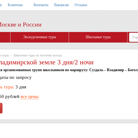
тв
Клиентам
Контакты
Вакансии
Отзывы
Москве и России
Экскурсионные туры
Школьные туры
е туры
»
Школьные туры по Золотому кольцу
ладимирской земле 3 дня/2 ночи
я организованных групп школьников по маршруту: Суздаль – Владимир – Бого
аты по запросу
ь тура:
3 дня
50 рублей
все цены