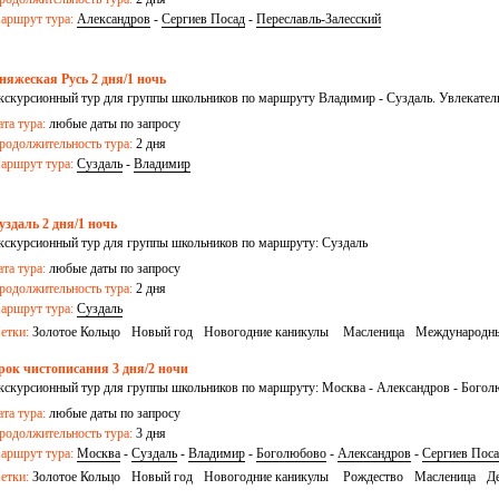
аршрут тура:
Александров
-
Сергиев Посад
-
Переславль-Залесский
няжеская Русь 2 дня/1 ночь
кскурсионный тур для группы школьников по маршруту Владимир - Суздаль. Увлекатель
астер-классами
ата тура:
любые даты по запросу
родолжительность тура:
2 дня
аршрут тура:
Суздаль
-
Владимир
уздаль 2 дня/1 ночь
кскурсионный тур для группы школьников по маршруту: Суздаль
ата тура:
любые даты по запросу
родолжительность тура:
2 дня
аршрут тура:
Суздаль
етки:
Золотое Кольцо
Новый год
Новогодние каникулы
Масленица
Международны
раздники
День России
День народного единства
школьные каникулы
рок чистописания 3 дня/2 ночи
кскурсионный тур для группы школьников по маршруту: Москва - Александров - Богол
алесский - Сергиев Посад - Суздаль
ата тура:
любые даты по запросу
родолжительность тура:
3 дня
аршрут тура:
Москва
-
Суздаль
-
Владимир
-
Боголюбово
-
Александров
-
Сергиев Пос
етки:
Золотое Кольцо
Новый год
Новогодние каникулы
Рождество
Масленица
Де
раздники
школьные каникулы