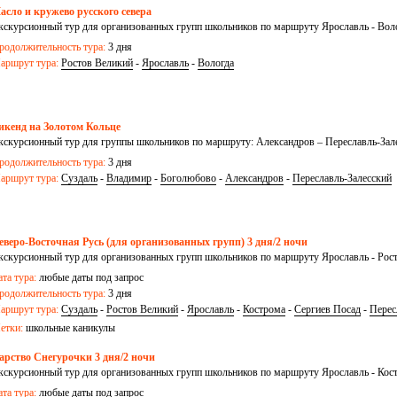
асло и кружево русского севера
кскурсионный тур для организованных групп школьников по маршруту Ярославль - Воло
родолжительность тура:
3 дня
аршрут тура:
Ростов Великий
-
Ярославль
-
Вологда
икенд на Золотом Кольце
кскурсионный тур для группы школьников по маршруту: Александров – Переславль-Зал
уздаль
родолжительность тура:
3 дня
аршрут тура:
Суздаль
-
Владимир
-
Боголюбово
-
Александров
-
Переславль-Залесский
еверо-Восточная Русь (для организованных групп) 3 дня/2 ночи
кскурсионный тур для организованных групп школьников по маршруту Ярославль - Рост
ата тура:
любые даты под запрос
родолжительность тура:
3 дня
аршрут тура:
Суздаль
-
Ростов Великий
-
Ярославль
-
Кострома
-
Сергиев Посад
-
Перес
етки:
школьные каникулы
арство Снегурочки 3 дня/2 ночи
кскурсионный тур для организованных групп школьников по маршруту Ярославль - Кост
ата тура:
любые даты под запрос