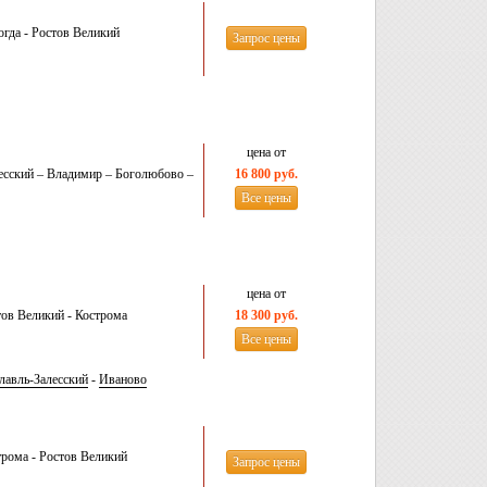
гда - Ростов Великий
Запрос цены
цена от
есский – Владимир – Боголюбово –
16 800 руб.
Все цены
цена от
ов Великий - Кострома
18 300 руб.
Все цены
лавль-Залесский
-
Иваново
рома - Ростов Великий
Запрос цены