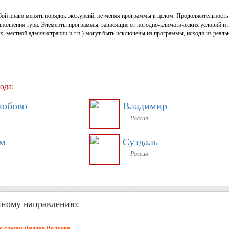
обой право менять порядок экскурсий, не меняя программы в целом. Продолжительност
выполнения тура. Элементы программы, зависящие от погодно-климатических условий и 
, местной администрации и т.п.) могут быть исключены из программы, исходя из реаль
ода:
любово
Владимир
Россия
м
Суздаль
Россия
нному направлению:
о следам Федора Волкова