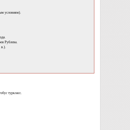
ым условиям).
ода.
ея Рублева.
в.).
обус туркласс.