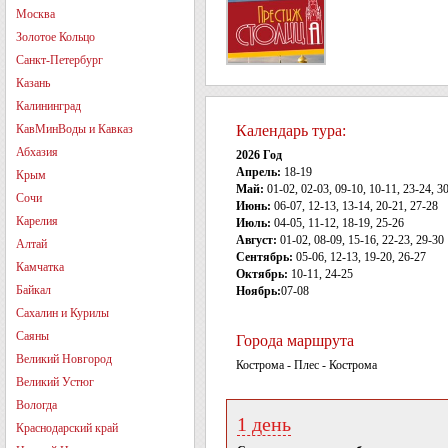
Москва
Золотое Кольцо
Санкт-Петербург
Казань
Калининград
КавМинВоды и Кавказ
Календарь тура:
Абхазия
2026 Год
Апрель:
18-19
Крым
Май:
01-02, 02-03, 09-10, 10-11, 23-24, 3
Сочи
Июнь:
06-07, 12-13, 13-14, 20-21, 27-28
Карелия
Июль:
04-05, 11-12, 18-19, 25-26
Август:
01-02, 08-09, 15-16, 22-23, 29-30
Алтай
Сентябрь:
05-06, 12-13, 19-20, 26-27
Камчатка
Октябрь:
10-11, 24-25
Байкал
Ноябрь:
07-08
Сахалин и Курилы
Саяны
Города маршрута
Великий Новгород
Кострома - Плес - Кострома
Великий Устюг
Вологда
1 день
Краснодарский край