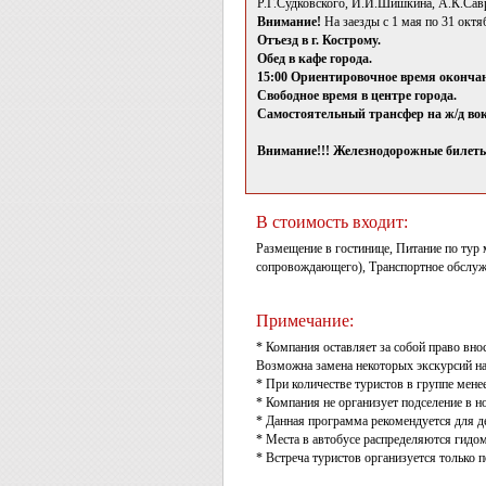
Р.Г.Судковского, И.И.Шишкина, А.К.Савр
Внимание!
На заезды с 1 мая по 31 октя
Отъезд в г. Кострому.
Обед в кафе города.
15:00 Ориентировочное время оконча
Свободное время в центре города.
Самостоятельный трансфер на ж/д вок
Внимание!!! Железнодорожные билеты
В стоимость входит:
Размещение в гостинице, Питание по тур
сопровождающего), Транспортное обслуж
Примечание:
* Компания оставляет за собой право вно
Возможна замена некоторых экскурсий на
* При количестве туристов в группе мене
* Компания не организует подселение в н
* Данная программа рекомендуется для дет
* Места в автобусе распределяются гидо
* Встреча туристов организуется только 