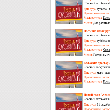
Сборный автобусный
Дата тура:
суббота - 
Продолжительность т
Маршрут тура:
Кост
Метки:
Для родителе
Наследие земли рус
Сборный автобусный
Дата тура:
суббота-во
Продолжительность т
Маршрут тура:
Серг
Метки:
Гастрономич
Волжские просторы
Сборный экскурсионн
Дата тура:
март - ноя
Продолжительность т
Маршрут тура:
Кост
Новый год в Алекса
Сборный автобусный
Дата тура:
31 декабря
Продолжительность т