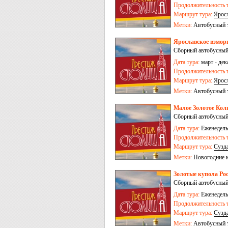
Продолжительность т
Маршрут тура:
Ярос
Метки:
Автобусный 
Ярославское взморь
Сборный автобусный
Дата тура:
март - дек
Продолжительность т
Маршрут тура:
Ярос
Метки:
Автобусный 
Малое Золотое Коль
Сборный автобусный
Дата тура:
Еженедельн
Продолжительность т
Маршрут тура:
Сузд
Залесский
Метки:
Новогодние 
Золотые купола Рос
Сборный автобусный
Дата тура:
Еженедельн
Продолжительность т
Маршрут тура:
Сузд
Залесский
-
Иваново
Метки:
Автобусный 