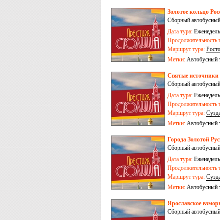
Золотое кольцо Рос
Сборный автобусный
Дата тура:
Еженедельн
Продолжительность т
Маршрут тура:
Рост
Метки:
Автобусный 
Святые источники Р
Сборный автобусный
Дата тура:
Еженедельн
Продолжительность т
Маршрут тура:
Сузд
Иваново
Метки:
Автобусный 
Города Золотой Рус
Сборный автобусный
Дата тура:
Еженедельн
Продолжительность т
Маршрут тура:
Сузд
Переславль-Залесски
Метки:
Автобусный 
Ярославское взморь
Сборный автобусный