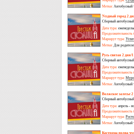
Маршрут тура:
Сузд
Метки:
Автобусный 
Уездный город 2 дн
Сборный автобусный
Дата тура:
еженедельн
Продолжительность т
Маршрут тура:
Угли
Метки:
Для родителе
Русь святая 2 дня/1
Сборный автобусный
Дата тура:
еженедельн
Продолжительность т
Маршрут тура:
Мур
Метки:
Автобусный 
Волжское залесье 2
Сборный автобусный
Дата тура:
апрель - н
Продолжительность т
Маршрут тура:
Рост
Метки:
Автобусный 
Кострома полна чуд