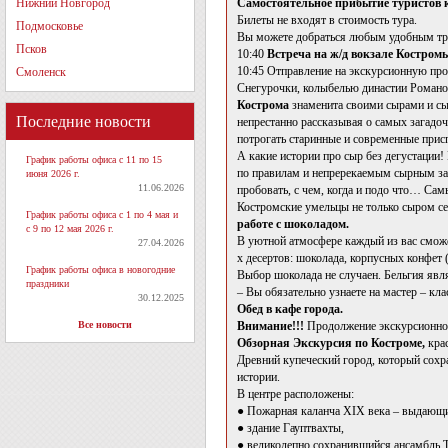
Нижний Новгород
Самостоятельное прибытие туристов к 
Билеты не входят в стоимость тура.
Подмосковье
Вы можете добраться любым удобным тр
Псков
10:40
Встреча на ж/д вокзале Костром
10:45 Отправление на экскурсионную пр
Смоленск
Снегурочки, колыбелью династии Романо
Кострома
знаменита своими сырами и сы
Последние новости
непрестанно рассказывая о самых загадо
потрогать старинные и современные прис
А какие истории про сыр без дегустации!
График работы офиса с 11 по 15
по правилам и непререкаемым сырным зак
июня 2026 г.
11.06.2026
пробовать, с чем, когда и подо что… Сам
Костромские умельцы не только сыром се
График работы офиса с 1 по 4 мая и
работе с шоколадом.
с 9 по 12 мая 2026 г.
В уютной атмосфере каждый из вас сможет
27.04.2026
х десертов: шоколада, корпусных конфет 
График работы офиса в новогодние
Выбор шоколада не случаен. Бельгия явля
праздники
– Вы обязательно узнаете на мастер – кла
30.12.2025
Обед в кафе города.
Все новости
Внимание!!!
Продолжение экскурсионной
Обзорная Экскурсия по Костроме,
крас
Древний купеческий город, который сохр
истории.
В центре расположены:
● Пожарная каланча XIX века – выдающи
● здание Гауптвахты,
● великолепно сохранившийся ансамбль Т