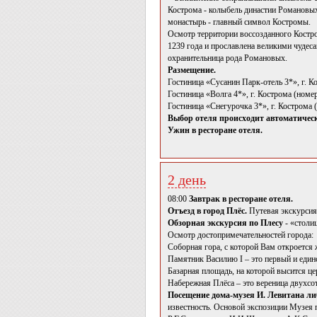
Кострома - колыбель династии Романовы
монастырь - главный символ Костромы.
Осмотр территории воссозданного Костро
1239 года и прославлена великими чудес
охранительница рода Романовых.
Размещение.
Гостиница «Сусанин Парк-отель 3*», г. К
Гостиница «Волга 4*», г. Кострома (номе
Гостиница «Снегурочка 3*», г. Кострома 
Выбор отеля происходит автоматически
Ужин в ресторане отеля.
2 день
08:00
Завтрак в ресторане отеля.
Отъезд в город Плёс.
Путевая экскурсия
Обзорная экскурсия по Плесу
- «столи
Осмотр достопримечательностей города:
Соборная гора, с которой Вам откроется
Памятник Василию I – это первый и еди
Базарная площадь, на которой высится це
Набережная Плёса – это вереница двухсо
Посещение дома-музея И. Левитана ли
известность. Основой экспозиции Музея 