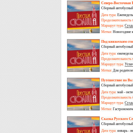
Северо-Восточная Р
Сборный автобусный
Дата тура:
Еженедельн
Продолжительность т
Маршрут тура:
Сузд
Метки:
Новогодние 
Под княжеским стя
Сборный автобусный
Дата тура:
еженедельн
Продолжительность т
Маршрут тура:
Угли
Метки:
Для родителе
Путешествие по Во
Сборный автобусный
Дата тура:
май - октя
Продолжительность т
Маршрут тура:
Сузд
Метки:
Гастрономич
Сказка Русского Се
Сборный автобусный
Дата тура:
январь - н