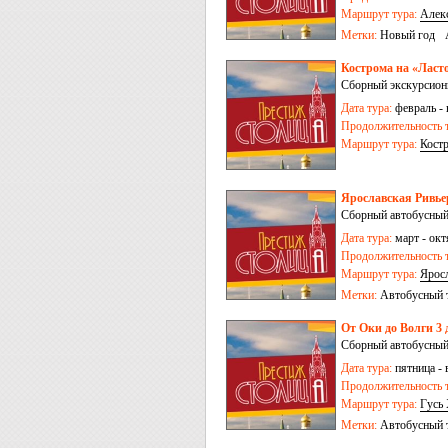
Маршрут тура:
Алек
Метки:
Новый год
Кострома на «Ласто
Сборный экскурсионн
Дата тура:
февраль - 
Продолжительность т
Маршрут тура:
Кост
Ярославская Ривьер
Сборный автобусный
Дата тура:
март - окт
Продолжительность т
Маршрут тура:
Ярос
Метки:
Автобусный 
От Оки до Волги 3 
Сборный автобусный
Дата тура:
пятница - 
Продолжительность т
Маршрут тура:
Гусь
Метки:
Автобусный 