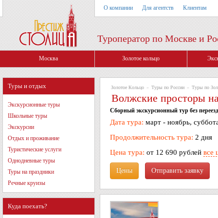
О компании
Для агентств
Клиентам
Туроператор по Москве и Ро
Москва
Золотое кольцо
Экс
Туры и отдых
Золотое Кольцо
»
Туры по России
»
Туры по Зол
Волжские просторы на 
Экскурсионные туры
Сборный экскурсионный тур без переезд
Школьные туры
Дата тура:
март - ноябрь, суббота
Экскурсии
Продолжительность тура:
2 дня
Отдых и проживание
Туристические услуги
Цена тура:
от 12 690 рублей
все 
Однодневные туры
Цены
Туры на праздники
Речные круизы
Куда поехать?