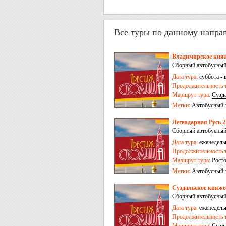
Все туры по данному напра
Владимирское княж
Сборный автобусный
Дата тура:
суббота - 
Продолжительность т
Маршрут тура:
Сузд
Метки:
Автобусный 
Легендарная Русь 2
Сборный автобусный
Дата тура:
еженедельн
Продолжительность т
Маршрут тура:
Рост
Метки:
Автобусный 
Суздальское княжес
Сборный автобусный
Дата тура:
еженедельн
Продолжительность т