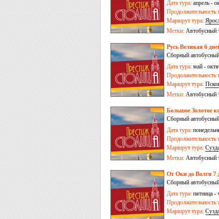
Дата тура:
апрель - о
Продолжительность т
Маршрут тура:
Ярос
Метки:
Автобусный 
Русь Великая 6 дне
Сборный автобусный
Дата тура:
май - октя
Продолжительность т
Маршрут тура:
Пско
Метки:
Автобусный 
Большое Золотое ко
Сборный автобусный
Дата тура:
понедельни
Продолжительность т
Маршрут тура:
Сузд
Сергиев Посад
-
Пер
Метки:
Автобусный 
От Оки до Волги 7 
Сборный автобусный
Дата тура:
пятница - 
Продолжительность т
Маршрут тура:
Сузд