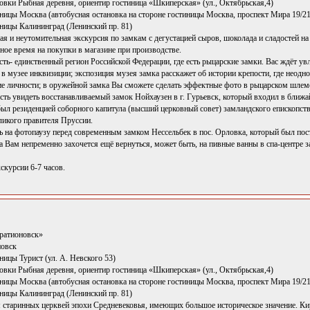
новки Рыбная деревня, ориентир гостиница «Шкиперская» (ул., Октябрьская,4)
иницы Москва (автобусная остановка на стороне гостиницы Москва, проспект Мира 19/21
иницы Калининград (Ленинский пр. 81)
ая и неутомительная экскурсия по замкам с дегустацией сыров, шоколада и сладостей 
ное время на покупки в магазине при производстве.
ть- единственный регион Российской Федерации, где есть рыцарские замки. Вас ждёт ув
 музее инквизиции; экспозиция музея замка расскажет об истории крепости, где неодн
ие личности; в оружейной замка Вы сможете сделать эффектные фото в рыцарском шлеме
сть увидеть восстанавливаемый замок Нойхаузен в г. Гурьевск, который входил в ближ
ыл резиденцией соборного капитула (высший церковный совет) замландского епископства
ликого правителя Пруссии.
ь на фотопаузу перед современным замком Нессельбек в пос. Орловка, который был пос
 Вам непременно захочется ещё вернуться, может быть, на пивные ванны в спа-центре з
скурсии 6-7 часов.
ратионовск»
новск
иницы Турист (ул. А. Невского 53)
новки Рыбная деревня, ориентир гостиница «Шкиперская» (ул., Октябрьская,4)
иницы Москва (автобусная остановка на стороне гостиницы Москва, проспект Мира 19/21
иницы Калининград (Ленинский пр. 81)
 старинных церквей эпохи Средневековья, имеющих большое историческое значение. Кир