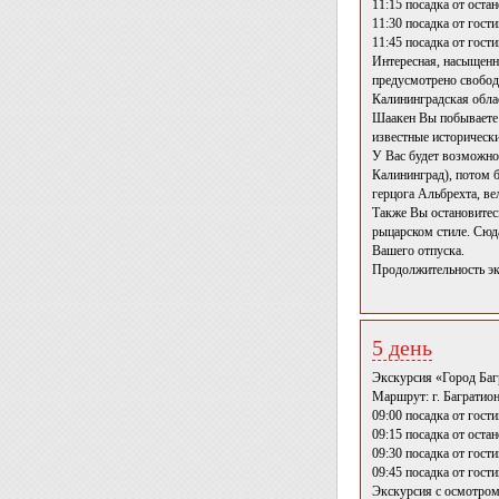
11:15 посадка от оста
11:30 посадка от гост
11:45 посадка от гост
Интересная, насыщенн
предусмотрено свобод
Калининградская облас
Шаакен Вы побываете в
известные историческ
У Вас будет возможно
Калининград), потом б
герцога Альбрехта, ве
Также Вы остановитес
рыцарском стиле. Сюда
Вашего отпуска.
Продолжительность эк
5 день
Экскурсия «Город Баг
Маршрут: г. Багратио
09:00 посадка от гост
09:15 посадка от оста
09:30 посадка от гост
09:45 посадка от гост
Экскурсия с осмотром