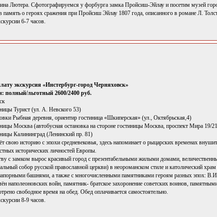
ина Лютера. Сфотографируемся у форбурга замка Пройсиш-Эйлау и посетим музей горо
в память о героях сражения при Пройсиш Эйлау 1807 года, описанного в романе Л. Толс
скурсии 6-7 часов.
плату экскурсия «Инстербург-город Черняховск»
: полный/льготный 2600/2400 руб.
ск
иницы Турист (ул. А. Невского 53)
новки Рыбная деревня, ориентир гостиница «Шкиперская» (ул., Октябрьская,4)
иницы Москва (автобусная остановка на стороне гостиницы Москва, проспект Мира 19/21
иницы Калининград (Ленинский пр. 81)
т свою историю с эпохи средневековья, здесь напоминает о рыцарских временах внушит
стных исторических личностей Европы.
ству с замком вырос красивый город с презентабельными жилыми домами, величественн
льный собор русской православной церкви) в неороманском стиле и католический храм 
порными башнями, а также с многочисленными памятниками героям разных эпох: В.И.
мён наполеоновских войн, памятник- братское захоронение советских воинов, памятным
трено свободное время на обед. Обед оплачивается самостоятельно.
скурсии 8-9 часов.