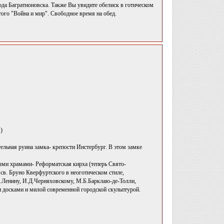
да Багратионовска. Также Вы увидите обелиск в готическом
того "Война и мир". Свободное время на обед.
)
ельная руина замка- крепости Инстербург. В этом замке
ыми храмами- Реформатская кирха (теперь Свято-
св. Бруно Кверфуртского в неоготическом стиле,
Ленину, И.Д.Черняховскому, М.Б.Барклаю-де-Толли,
и досками и милой современной городской скульптурой.