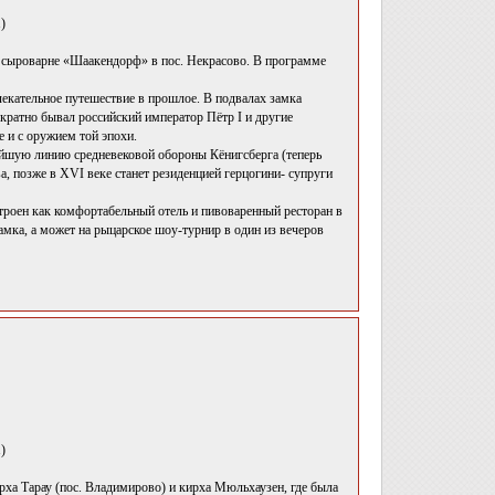
)
на сыроварне «Шаакендорф» в пос. Некрасово. В программе
лекательное путешествие в прошлое. В подвалах замка
ократно бывал российский император Пётр I и другие
 и с оружием той эпохи.
айшую линию средневековой обороны Кёнигсберга (теперь
, позже в XVI веке станет резиденцией герцогини- супруги
троен как комфортабельный отель и пивоваренный ресторан в
амка, а может на рыцарское шоу-турнир в один из вечеров
)
ха Тарау (пос. Владимирово) и кирха Мюльхаузен, где была