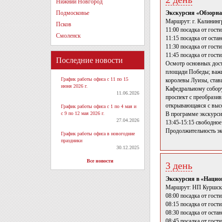
Нижний Новгород
Подмосковье
Экскурсия «Обзорна
Маршрут: г. Калининг
Псков
11:00 посадка от гост
Смоленск
11:15 посадка от оста
11:30 посадка от гост
11:45 посадка от гост
Последние новости
Осмотр основных дост
площади Победы; важн
График работы офиса с 11 по 15
королевы Луизы, став
июня 2026 г.
Кафедральному собору
11.06.2026
проспект с преобрази
открывающаяся с высо
График работы офиса с 1 по 4 мая и
с 9 по 12 мая 2026 г.
В программе экскурсии
27.04.2026
13:45-15:15 свободно
Продолжительность эк
График работы офиса в новогодние
праздники
30.12.2025
Все новости
3 день
Экскурсия в «Нацио
Маршрут: НП Куршская
08:00 посадка от гост
08:15 посадка от гост
08:30 посадка от оста
08:45 посадка от гост