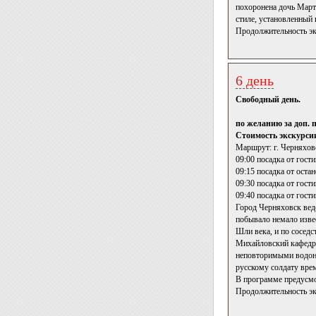
похоронена дочь Март
стиле, установленный 
Продолжительность эк
6 день
Свободный день.
по желанию за доп. 
Стоимость экскурсии
Маршрут: г. Черняхов
09:00 посадка от гост
09:15 посадка от оста
09:30 посадка от гост
09:40 посадка от гост
Город Черняховск ведё
побывало немало изве
Шли века, и по сосед
Михайловский кафедра
неповторимыми водона
русскому солдату вре
В программе предусмо
Продолжительность эк