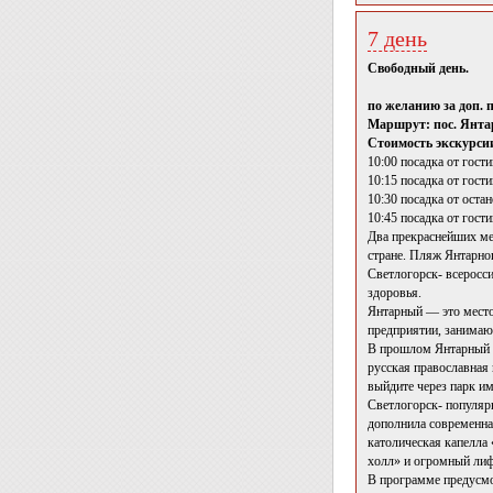
7 день
Свободный день.
по желанию за доп.
Маршрут: пос. Янтар
Стоимость экскурсии
10:00 посадка от гост
10:15 посадка от гост
10:30 посадка от оста
10:45 посадка от гост
Два прекраснейших мес
стране. Пляж Янтарног
Светлогорск- всеросси
здоровья.
Янтарный — это место 
предприятии, занимаю
В прошлом Янтарный н
русская православная
выйдите через парк и
Светлогорск- популяр
дополнила современна
католическая капелла 
холл» и огромный лиф
В программе предусмо