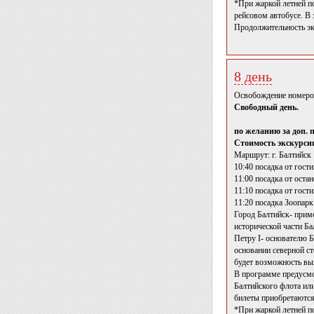
*При жаркой летней по
рейсовом автобусе. В 
Продолжительность эк
8 день
Освобождение номеров
Свободный день.
по желанию за доп. 
Стоимость экскурсии
Маршрут: г. Балтийск
10:40 посадка от гост
11:00 посадка от оста
11:10 посадка от гост
11:20 посадка Зоопарк
Город Балтийск- примо
исторической части Б
Петру I- основателю Б
основании северной с
будет возможность вы
В программе предусмо
Балтийского флота ил
билеты приобретаются 
*При жаркой летней п