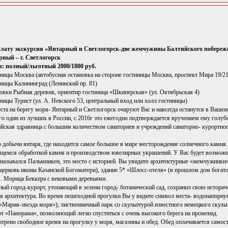
 плату экскурсия «Янтарный и Светлогорск-две жемчужины Балтийского побереж
ный – г. Светлогорск
: полный/льготный 2000/1800 руб.
иницы Москва (автобусная остановка на стороне гостиницы Москва, проспект Мира 19/21
иницы Калининград (Ленинский пр. 81)
новки Рыбная деревня, ориентир гостиница «Шкиперская» (ул. Октябрьская 4)
иницы Турист (ул. А. Невского 53, центральный вход или холл гостиницы)
та на берегу моря- Янтарный и Светлогорск очаруют Вас и навсегда останутся в Вашем 
о один из лучших в России, с 2016г это ежегодно подтверждается вручением ему голуб
йская здравница с большим количеством санаториев и учреждений санаторно- курортного
добычи янтаря, где находится самое большое в мире месторождение солнечного камня. 
щемся обработкой камня и производством ювелирных украшений. У Вас будет возможност
азывался Пальмникен, это место с историей. Вы увидите архитектурные «жемчужинки
 церковь иконы Казанской Богоматери), здание 5* «Шлосс-отеля» (в прошлом дом бога
м. Морица Беккера с вековыми деревьями.
ный город-курорт, утопающий в зелени город- ботанический сад, сохранил свою историч
я архитектура. Во время пешеходной прогулки Вы у видите символ места- водонапорную
«Мария-звезда моря»); лиственничный парк со скульптурой известного немецкого скульп
т «Панорама», позволяющий легко спуститься с очень высокого берега на променад.
трено свободное время на прогулку у моря, магазины и обед. Обед оплачивается самост