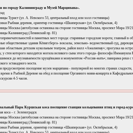
я по городу Калининграду и Музей Марципана».
рад
иницы Турист (ул. А. Невского 53, центральный вход или холл гостиницы)
новки Рыбная деревня, ориентир гостиница «Шкиперская» (ул. Октябрьская, 4)
иницы Москва (автобусная остановка на стороне гостиницы Москва, проспект Мира 19/21
иницы Калининград (Ленинский пр. 81)
опримечательностей и памятных мест города: старинные городские ворота; главный в о
ые общественные здания Кёнигсберга- вокзалы, земельно- ведомственный суд, дирекция 
шая областным детским кукольным театром, район вилл «Амалиенау»; прогулка на остро
, у стен которого находится могила великого сына этого города- философа Иммануила К
вшимися до неузнаваемости хрущёвками и монументом «Россия-мать»; панорама реки с 
кого эстакадного моста.
 предусмотрено посещение музея марципана - популярной во многих странах сладости, 
е время в Рыбной Деревне на обед и посещение Органного мини-концерта в Кафедральном
скурсии 4-5 часов.
нальный Парк Куршская коса посещение станции кольцевания птиц и город-куро
 коса – г. Зеленоградск
иницы Москва (автобусная остановка на стороне гостиницы Москва, проспект Мира 19/21
иницы Калининград (Ленинский пр. 81)
новки Рыбная деревня, ориентир гостиница «Шкиперская» (ул. Октябрьская, 4)
иницы Турист (ул. А. Невского 53, центральный вход или холл гостиницы)