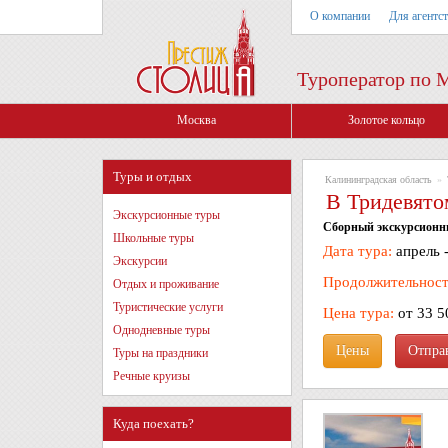
О компании
Для агентс
Туроператор по 
Москва
Золотое кольцо
Туры и отдых
Калининградская область
»
В Тридевято
Экскурсионные туры
Сборный экскурсионный
Школьные туры
Дата тура:
апрель -
Экскурсии
Продолжительност
Отдых и проживание
Туристические услуги
Цена тура:
от 33 5
Однодневные туры
Цены
Туры на праздники
Речные круизы
Куда поехать?