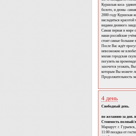
Куршская коса- удиви
болото, и дюны- самая
2000 году Куршская к
насладиться красотой
видами дюнного ландш
Самая первая в мире 
наши российские учён
стоят самые большие в
После Вас ждёт прогул
невозможно не влюбить
милая городская скул
погулять на променад
захочется уезжать, Вы
которым Вы можете лю
Продолжительность эк
4 день
Свободный день.
по желанию за доп. 
Стоимость полный/ль
Маршрут: г. Гурьевск,
11:00 посадка от гост