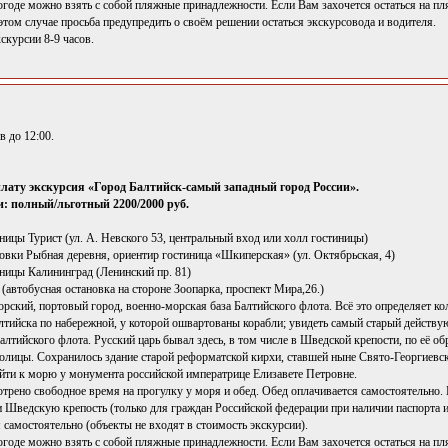
годе можно взять с собой пляжные принадлежности. Если Вам захочется остаться на пл
этом случае просьба предупредить о своём решении остаться экскурсовода и водителя.
скурсии 8-9 часов.
 до 12:00.
плату экскурсия «Город Балтийск-самый западный город России».
: полный/льготный 2200/2000 руб.
иницы Турист (ул. А. Невского 53, центральный вход или холл гостиницы)
новки Рыбная деревня, ориентир гостиница «Шкиперская» (ул. Октябрьская, 4)
иницы Калининград (Ленинский пр. 81)
 (автобусная остановка на стороне Зоопарка, проспект Мира,26.)
рский, портовый город, военно-морская база Балтийского флота. Всё это определяет ко
алтийска по набережной, у которой ошвартованы корабли; увидеть самый старый действу
алтийского флота. Русский царь бывал здесь, в том числе в Шведской крепости, по её о
толицы. Сохранилось здание старой реформатской кирхи, ставшей ныне Свято-Георгиевс
йти к морю у монумента российской императрице Елизавете Петровне.
трено свободное время на прогулку у моря и обед. Обед оплачивается самостоятельно.
и Шведскую крепость (только для граждан Российской федерации при наличии паспорта и
самостоятельно (объекты не входят в стоимость экскурсии).
огоде можно взять с собой пляжные принадлежности. Если Вам захочется остаться на п