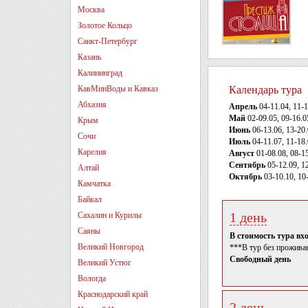
Москва
Золотое Кольцо
Санкт-Петербург
Казань
Калининград
КавМинВоды и Кавказ
Календарь тура
Абхазия
Апрель
04-11.04, 11-1
Май
02-09.05, 09-16.0
Крым
Июнь
06-13.06, 13-20.
Сочи
Июль
04-11.07, 11-18.
Карелия
Август
01-08.08, 08-15
Сентябрь
05-12.09, 12
Алтай
Октябрь
03-10.10, 10-
Камчатка
Байкал
1 день
Сахалин и Курилы
Саяны
В стоимость тура вх
Великий Новгород
***В тур без проживан
Свободный день
Великий Устюг
Вологда
Краснодарский край
2 день