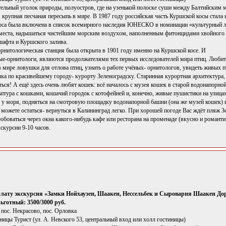
тельный уголок природы, полуостров, где на узенькой полоске суши между Балтийским 
 крупная песчаная пересыпь в мире. В 1987 году российская часть Куршской косы стал
оса была включена в список всемирного наследия ЮНЕСКО в номинации «культурный ла
 места, надышаться чистейшим морским воздухом, наполненным фитонцидами хвойного л
афта и Куршского залива.
орнитологическая станция была открыта в 1901 году именно на Куршской косе. И
ые-орнитологи, являются продолжателями тех первых исследователей мира птиц. Любите
 мире ловушки для отлова птиц, узнать о работе учёных- орнитологов, увидеть живых пт
ка по красивейшему городу- курорту Зеленоградску. Старинная курортная архитектура, 
ся! А ещё здесь очень любят кошек: всё началось с музея кошек в старой водонапорной
ьптура с кошками, кошачий городок с котофейней и, конечно, живые пушистики на улица
е у моря, подняться на смотровую площадку водонапорной башни (она же музей кошек) 
 можете остаться- вернуться в Калининград легко. При хорошей погоде Вас ждёт пляж З
боваться через окна какого-нибудь кафе или ресторана на променаде (вкусно и романти
скурсии 9-10 часов.
плату экскурсия «Замки Нойхаузен, Шаакен, Нессельбек и Сыроварня Шаакен До
готный: 3500/3000 руб.
 пос. Некрасово, пос. Орловка
иницы Турист (ул. А. Невского 53, центральный вход или холл гостиницы)