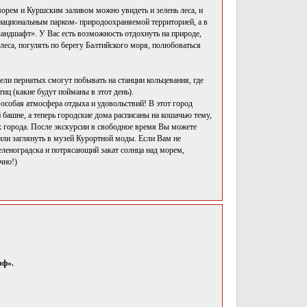
морем и Куршским заливом можно увидеть и зелень леса, и
а национальным парком- природоохраняемой территорией, а в
ндшафт». У Вас есть возможность отдохнуть на природе,
еса, погулять по берегу Балтийского моря, полюбоваться
ли пернатых смогут побывать на станции кольцевания, где
иц (какие будут пойманы в этот день).
особая атмосфера отдыха и удовольствий! В этот город
 башне, а теперь городские дома расписаны на кошачью тему,
х города. После экскурсии в свободное время Вы можете
или заглянуть в музей Курортной моды. Если Вам не
еленоградска и потрясающий закат солнца над морем,
чно!)
рф».