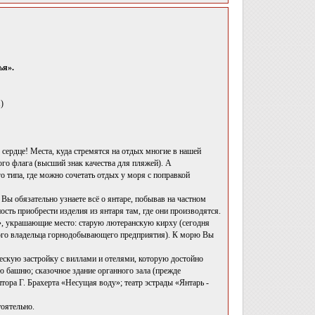
ья».
)
сердце! Места, куда стремятся на отдых многие в нашей
ого флага (высший знак качества для пляжей). А
 типа, где можно сочетать отдых у моря с поправкой
Вы обязательно узнаете всё о янтаре, побывав на частном
ь приобрести изделия из янтаря там, где они производятся.
», украшающие место: старую лютеранскую кирху (сегодня
того владельца горнодобывающего предприятия). К морю Вы
ескую застройку с виллами и отелями, которую достойно
 башню; сказочное здание органного зала (прежде
тора Г. Брахерта «Несущая воду»; театр эстрады «Янтарь -
оятельно.