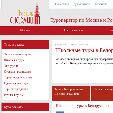
О компании
Для агентств
Клиентам
Туроператор по Москве и Ро
Москва
Золотое кольцо
Экс
Туры и отдых
Белоруссия
/
Школьные туры
Школьные туры в Бело
Экскурсионные туры
Вас ждет обширная экскурсионная программа.
Школьные туры
Республики Беларусь, со старинными музеям
Экскурсии
Отдых и проживание
Туристические услуги
Однодневные туры
Туры на праздники
Туры в Белоруссию на
Туры в Белору
майские праздники
Речные круизы
Школьные туры в Белоруссию
Куда поехать?