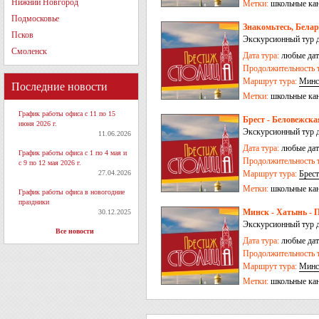
Нижний Новгород
Метки:
школьные ка
Подмосковье
Знакомьтесь, Белар
Псков
Экскурсионный тур 
Смоленск
Дата тура:
любые дат
Продолжительность т
Маршрут тура:
Минс
Последние новости
Метки:
школьные ка
График работы офиса с 11 по 15
Брест - Беловежска
июня 2026 г.
Экскурсионный тур 
11.06.2026
Дата тура:
любые дат
График работы офиса с 1 по 4 мая и
Продолжительность т
с 9 по 12 мая 2026 г.
27.04.2026
Маршрут тура:
Брест
Метки:
школьные ка
График работы офиса в новогодние
праздники
Минск - Хатынь - П
30.12.2025
Экскурсионный тур 
Все новости
Дата тура:
любые дат
Продолжительность т
Маршрут тура:
Минс
Метки:
школьные ка