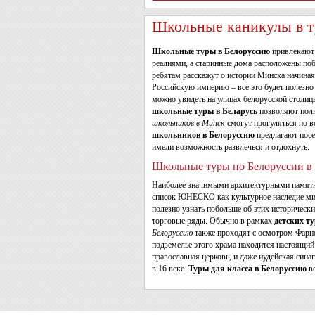
Школьные каникулы в т
Школьные туры в Белоруссию
привлекают 
реалиями, а старинные дома расположены по
ребятам расскажут о истории Минска начиная
Российскую империю – все это будет полезно 
можно увидеть на улицах белорусской столиц
школьные туры в Беларусь
позволяют полю
школьников в Минск
смогут прогуляться по в
школьников в Белоруссию
предлагают посе
имели возможность развлечься и отдохнуть.
Школьные туры по Белоруссии в
Наиболее значимыми архитектурными памятн
список ЮНЕСКО как культурное наследие мир
полезно узнать побольше об этих историческ
торговые ряды. Обычно в рамках
детских т
Белоруссию
также проходят с осмотром Фарно
подземелье этого храма находится настоящий
православная церковь, и даже иудейская сина
в 16 веке.
Туры для класса в Белоруссию
вс