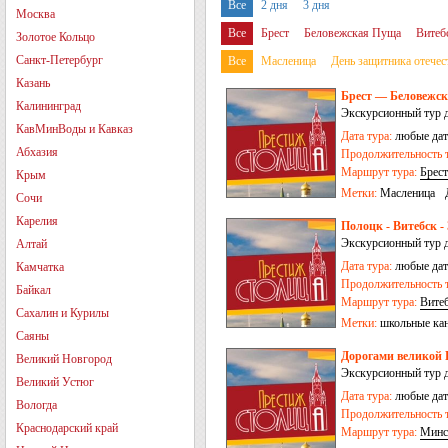
Все
2 дня
3 дня
Москва
Все
Брест
Беловежская Пуща
Витеб
Золотое Кольцо
Санкт-Петербург
Все
Масленица
День защитника отечес
Казань
Брест — Беловежск
Калининград
Экскурсионный тур 
КавМинВоды и Кавказ
Дата тура:
любые дат
Абхазия
Продолжительность т
Маршрут тура:
Брест
Крым
Метки:
Масленица
Сочи
Карелия
Полоцк - Витебск -
Экскурсионный тур 
Алтай
Дата тура:
любые дат
Камчатка
Продолжительность т
Байкал
Маршрут тура:
Вите
Сахалин и Курилы
Метки:
школьные ка
Саяны
Дорогами великой 
Великий Новгород
Экскурсионный тур 
Великий Устюг
Дата тура:
любые дат
Вологда
Продолжительность т
Краснодарский край
Маршрут тура:
Минс