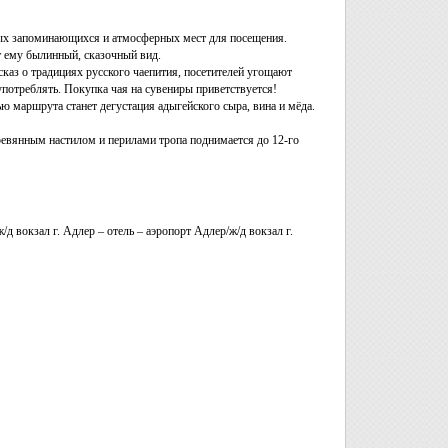
мых запоминающихся и атмосферных мест для посещения.
ёт ему былинный, сказочный вид.
сказ о традициях русского чаепития, посетителей угощают
употреблять. Покупка чая на сувениры приветствуется!
 маршрута станет дегустация адыгейского сыра, вина и мёда.
евянным настилом и перилами тропа поднимается до 12-го
д вокзал г. Адлер – отель – аэропорт Адлер/ж/д вокзал г.