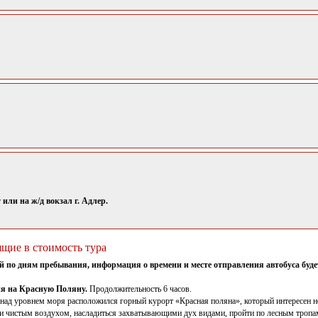
или на ж/д вокзал г. Адлер.
ящие в стоимость тура
й по дням пребывания, информация о времени и месте отправления автобуса будет 
ия на Красную Поляну.
Продолжительность 6 часов.
 над уровнем моря расположился горный курорт «Красная поляна», который интересен 
и чистым воздухом, насладиться захватывающими дух видами, пройти по лесным тропам