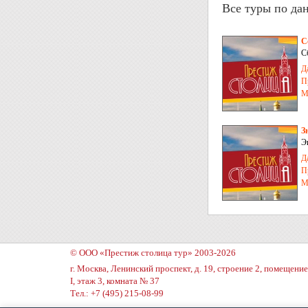
Все туры по да
С
С
Д
П
М
З
Э
Д
П
М
© ООО «Престиж столица тур» 2003-2026
г. Москва, Ленинский проспект, д. 19, строение 2, помещение
I, этаж 3, комната № 37
Тел.: +7 (495) 215-08-99