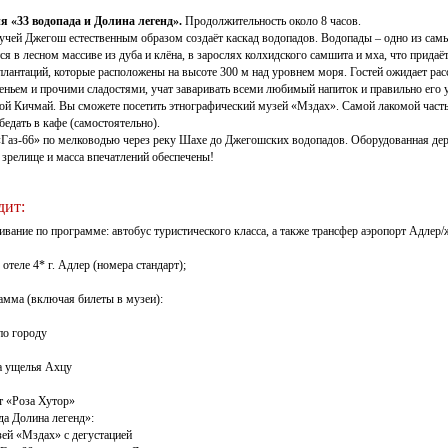
я «33 водопада и Долина легенд».
Продолжительность около 8 часов.
ручей Джегош естественным образом создаёт каскад водопадов. Водопады – одно из са
я в лесном массиве из дуба и клёна, в зарослях колхидского самшита и мха, что прида
плантаций, которые расположены на высоте 300 м над уровнем моря. Гостей ожидает рас
еньем и прочими сладостями, учат заваривать всеми любимый напиток и правильно его 
ой Кичмай. Вы сможете посетить этнографический музей «Мздах». Самой лакомой частью
едать в кафе (самостоятельно).
«Газ-66» по мелководью через реку Шахе до Джегошских водопадов. Оборудованная дер
 зрелище и масса впечатлений обеспечены!
дит:
ивание по программе: автобус туристического класса, а также трансфер аэропорт Адлер/ж/
 отеле 4* г. Адлер (номера стандарт);
амма (включая билеты в музеи):
по городу
а ущелья Ахцу
т «Роза Хутор»
да Долина легенд»:
зей «Мздах» с дегустацией