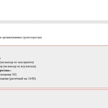
я организованных групп взрослых
а
 (на выходе из зала прилета)
лер (на выходе из ж/д вокзала)
рестиж».
освещения 163.
щение (расчётный час 14:00).