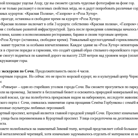
вой площадке ущелья Ахцу, где вы сможете сделать чудесные фотографии на фоне гор.
де не только расскажут о полезных свойствах мёда, но и дадут попробовать различные сор
ных курортов: «Красная Поляна», «Газпром» и «Роза Хутор».
 проезде, остановка и свободное время на курорте «Роза Хутор».
Красная поляна» включает в себя 3 курорта: собственно «Красная поляна», «Газпром» 
я с глобально развитой инфраструктурой. Здесь после проведения олимпиады началось б
телями, казино и всевозможными ресторанами, барами и своим торговым центром.
Роза Хутор» (остановка, свободное время). Уникальный круглогодичный горноклиматич
 манит туристов за особыми впечатлениями. Каждое здание на «Роза Хутор» неповторим
я в строгом порядке и гармонии, что создаёт единый образ стильного европейского горо
е смогут подняться по канатной дороге на высоту 2320 метров над уровнем моря (оплата
окружающие горы.
 экскурсия по Сочи.
Продолжительность около 4 часов.
рортным городом. Но сейчас это не просто морской курорт, но и культурный центр Чер
и:
 «Ривьера» – один из старейших уголков города Сочи. Вы сможете прогуляться по парку, 
ли на променад. Заглянете в бесплатный бювет и освежитесь природной минеральной во
ской вокзал, где вы полюбуетесь прекрасным видом на набережную, исследуете живопи
кого порта г. Сочи, снималась знаменитая сцена прощания Семёна Горбункова с семьёй
ронзовые скульптуры любимых персонажей.
ртный проспект, который является главной городской улицей Сочи. Проспект изначально
я улица была переименована в Курортный проспект. Улица сосредоточена на десятикило
еста.
ожете полюбоваться на знаменитый Зимний театр, который представляет собой большое
 металлической черепицей, хотя изначально задумывалось отделать её материалом из к