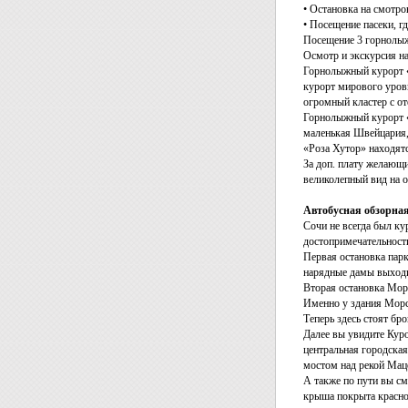
• Остановка на смотро
• Посещение пасеки, г
Посещение 3 горнолыж
Осмотр и экскурсия на
Горнолыжный курорт «
курорт мирового уровн
огромный кластер с о
Горнолыжный курорт «
маленькая Швейцария,
«Роза Хутор» находятс
За доп. плату желающи
великолепный вид на 
Автобусная обзорная
Сочи не всегда был ку
достопримечательност
Первая остановка парк
нарядные дамы выходи
Вторая остановка Мор
Именно у здания Морс
Теперь здесь стоят б
Далее вы увидите Куро
центральная городска
мостом над рекой Мац
А также по пути вы см
крыша покрыта красной