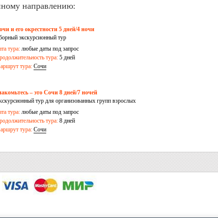
нному направлению:
очи и его окрестности 5 дней/4 ночи
борный экскурсионный тур
ата тура:
любые даты под запрос
родолжительность тура:
5 дней
аршрут тура:
Сочи
накомьтесь – это Сочи 8 дней/7 ночей
кскурсионный тур для организованных групп взрослых
ата тура:
любые даты под запрос
родолжительность тура:
8 дней
аршрут тура:
Сочи