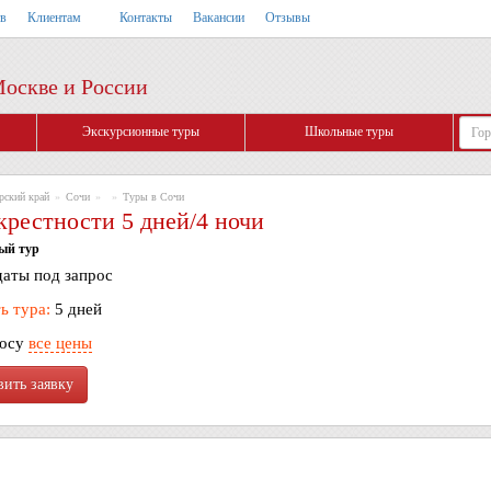
тв
Клиентам
Контакты
Вакансии
Отзывы
Москве и России
Экскурсионные туры
Школьные туры
рский край
»
Сочи
»
»
Туры в Сочи
крестности 5 дней/4 ночи
ый тур
аты под запрос
ь тура:
5 дней
росу
все цены