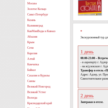
Москва
Золотое Кольцо
Санкт-Петербург
Казань
Калининград
КавМинВоды и Кавказ
*
Абхазия
Экскурсионный тур дл
Крым
Сочи
1 день
Карелия
08:00-23:00 – Встреч
Алтай
- в аэропорту г. Адлер
Камчатка
- на ж/д вокзале г. Ад
Байкал
Трансфер в отель «П
Адрес: Адлер, ул. Пр
Сахалин и Курилы
Самостоятельное разме
Саяны
Великий Новгород
Великий Устюг
2 день
Вологда
Завтраки в отеле.
Краснодарский край