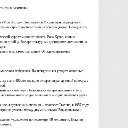
та этого лакомства.
и «Роза Хутор». Это первый в России мультибрендовый
урное строительство отелей и гостевых домов. Сегодня это
еский курорт мирового класса. Роза Хутор, словно
о по дизайну. Все архитектурные достопримечательности на
дка.
 на месте, самостоятельно). Оттуда открывается
номорского побережья. На экскурсии вы увидите основные
где всего 100 лет назад по вечерам играл духовой оркестр, а
дой.
сный морской порт с белоснежными красавицами-яхтами.
 в любимой кинокомедии миллионов – «Бриллиантовая рука».
 носил другое наименование – проспект Сталина, в 1957 году
метровом участке между двумя мостами: Ривьеровским и
 здание, украшенное по периметру 88 колоннами. Покатая
ерамики.