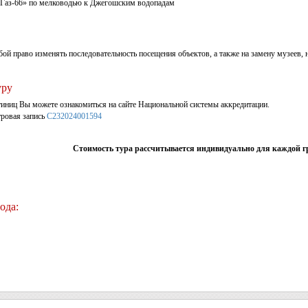
«Газ-66» по мелководью к Джегошским водопадам
бой право изменять последовательность посещения объектов, а также на замену музеев
уру
тиниц Вы можете ознакомиться на сайте Национальной системы аккредитации.
ровая запись
С232024001594
Стоимость тура рассчитывается индивидуально для каждой г
ода: