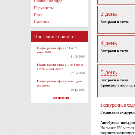
Нижний Новгород
Подмосковье
3 день
Псков
Смоленск
Завтраки в отеле.
Последние новости
4 день
График работы офиса с 11 по 15
Завтраки в отеле.
июня 2026 г.
11.06.2026
График работы офиса с 1 по 4 мая и
с 9 по 12 мая 2026 г.
5 день
27.04.2026
Завтраки в отеле.
График работы офиса в новогодние
Трансфер в аэропорт 
праздники
30.12.2025
Все новости
экскурсии, вход
Расписание экскурси
Автобусная экскурс
На высоте 550 метров
подышать экологическ