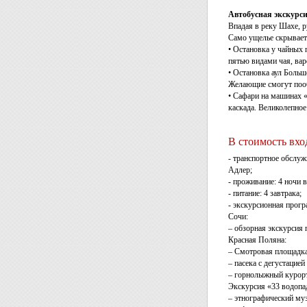
Автобусная экскурси
Впадая в реку Шахе, 
Само ущелье скрываетс
• Остановка у чайных 
пятью видами чая, вар
• Остановка аул Больш
Желающие смогут пооб
• Сафари на машинах 
каскада. Великолепное
В стоимость вхо
- транспортное обслуж
Адлер;
- проживание: 4 ночи в
- питание: 4 завтрака;
- экскурсионная прогр
Сочи:
– обзорная экскурсия 
Красная Поляна:
– Смотровая площадк
– пасека с дегустацией
– горнолыжный курор
Экскурсия «33 водопа
– этнографический му