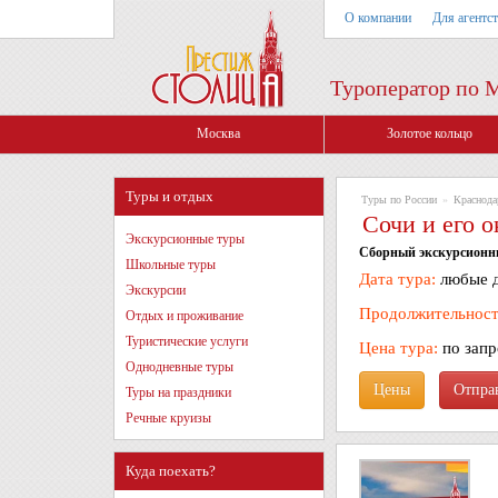
О компании
Для агентс
Туроператор по 
Москва
Золотое кольцо
Туры и отдых
Туры по России
»
Краснода
Сочи и его о
Экскурсионные туры
Сборный экскурсионн
Школьные туры
Дата тура:
любые д
Экскурсии
Продолжительност
Отдых и проживание
Туристические услуги
Цена тура:
по зап
Однодневные туры
Цены
Туры на праздники
Речные круизы
Куда поехать?