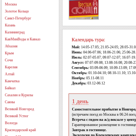
Москва
Золотое Кольцо
Санкт-Петербург
Казань
Калининград
КавМинВоды и Кавказ
Календарь тура:
Абхазия
Май:
14.05-17.05; 21.05-24.05; 28.05-31.0
Июнь:
04.06-07.06; 18.06-21.06; 25.06-28
Крым
Июль:
02.07-05.07; 09.07-12.07; 16.07-19.
Сочи
Август:
07.07-09.08; 13.08-16.08; 20.08-2
Карелия
Сентябрь:
03.09-06.09; 10.09-13.09; 17.0
Октябрь:
01.10-04.10; 08.10-11.10; 15.10
Алтай
Ноябрь:
05.11-08.11
Камчатка
Декабрь:
03.12-06.12
Байкал
Сахалин и Курилы
1 день
Саяны
Великий Новгород
Самостоятельное прибытие в Новгоро
(встречаем поезд из Москвы в 06.24 пое
Великий Устюг
Встреча с гидом на ж/д вокзале у цент
Вологда
Гарантированное размещение в гостинице
Краснодарский край
Завтрак в гостинице.
Экскурсия по Кремлевскому комплекс