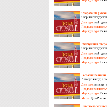
Маршрут тура:
Вели
Очарование русско
Сборный экскурсион
Дата тура:
май - дека
Продолжительность т
Маршрут тура:
Вели
Жемчужины северо-
Сборный экскурсион
Дата тура:
май - дека
Продолжительность т
Маршрут тура:
Пско
Господин Великий 
Автобусный тур с в
Дата тура:
пятница - 
Продолжительность т
Маршрут тура:
Вели
Метки:
День России
Повесть временных 