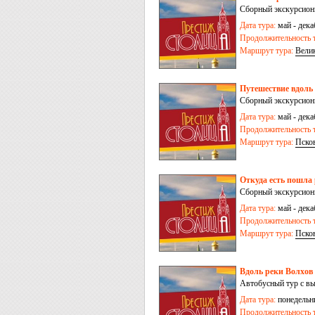
Сборный экскурсион
Дата тура:
май - дека
Продолжительность т
Маршрут тура:
Вели
Путешествие вдоль 
Сборный экскурсион
Дата тура:
май - дека
Продолжительность т
Маршрут тура:
Пско
Откуда есть пошла 
Сборный экскурсион
Дата тура:
май - дека
Продолжительность т
Маршрут тура:
Пско
Вдоль реки Волхов 
Автобусный тур с в
Дата тура:
понедельни
Продолжительность т