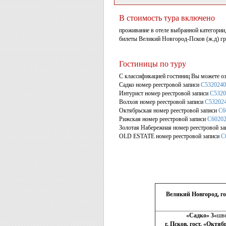
В стоимость тура включено
проживание в отеле выбранной категории,
билеты Великий Новгород-Псков (ж.д) гру
Гостиницы по туру
С классификацией гостиниц Вы можете оз
Садко номер реестровой записи
С5320240
Интурист номер реестровой записи
С5320
Волхов номер реестровой записи
С53202
Октябрьская номер реестровой записи
С6
Рижская номер реестровой записи
С60202
Золотая Набережная номер реестровой з
OLD ESTATE номер реестровой записи
С
Великий Новгород, гос
«Садко» 3
«
шве
г. Псков, гост. «Октяб