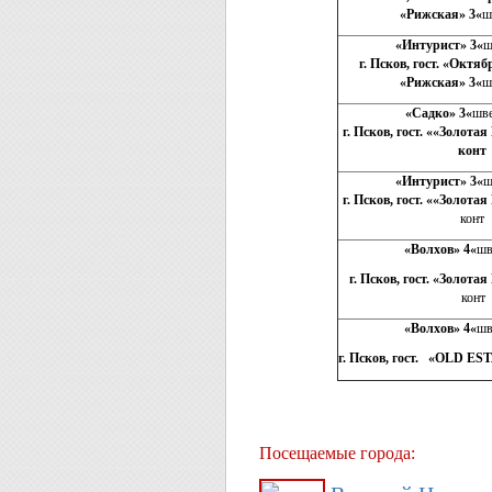
«Рижская» 3
«
ш
«Интурист» 3
«
ш
г. Псков, гост. «Октяб
«Рижская» 3
«
ш
«Садко» 3
«
шве
г. Псков, гост. «
«Золотая
конт
«Интурист» 3
«
ш
г. Псков, гост. «
«Золотая
конт
«Волхов» 4
«
шв
г. Псков, гост.
«Золотая
конт
«Волхов» 4
«
шв
г. Псков, гост.
«
OLD ES
Посещаемые города: