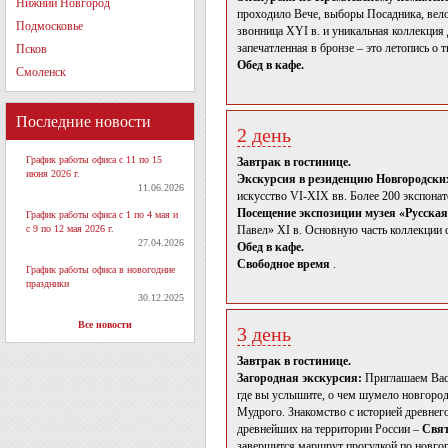
Нижний Новгород
проходило Вече, выборы Посадника, вело
Подмосковье
звонница XYI в. и уникальная коллекция 
запечатленная в бронзе – это летопись о 
Псков
Обед в кафе.
Смоленск
Последние новости
2 день
График работы офиса с 11 по 15
Завтрак в гостинице.
июня 2026 г.
Экскурсия в резиденцию Новгородски
11.06.2026
искусство VI-XIX вв. Более 200 экспонат
Посещение экспозиции музея «Русска
График работы офиса с 1 по 4 мая и
с 9 по 12 мая 2026 г.
Павел» XI в. Основную часть коллекции 
27.04.2026
Обед в кафе.
Свободное время
.
График работы офиса в новогодние
праздники
30.12.2025
Все новости
3 день
Завтрак в гостинице.
Загородная экскурсия:
Приглашаем Вас
где вы услышите, о чем шумело новгородс
Мудрого. Знакомство с историей древнег
древнейших на территории России –
Свят
завершится маршрут прогулкой по новгор