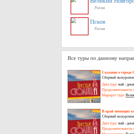
Великий Новгор
Россия
Псков
Россия
Все туры по данному напра
Сказание о городе 
Сборный экскурсион
Дата тура:
май - дека
Продолжительность т
Маршрут тура:
Вели
В край звенящих к
Сборный экскурсион
Дата тура:
май - дека
Продолжительность т