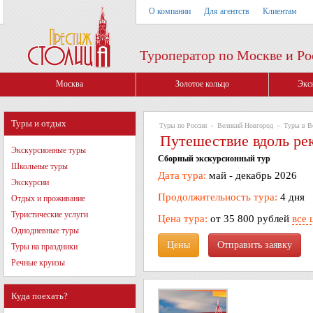
О компании
Для агентств
Клиентам
Туроператор по Москве и Ро
Москва
Золотое кольцо
Экс
Туры и отдых
Туры по России
»
Великий Новгород
»
Туры в В
Путешествие вдоль рек
Экскурсионные туры
Сборный экскурсионный тур
Школьные туры
Дата тура:
май - декабрь 2026
Экскурсии
Продолжительность тура:
4 дня
Отдых и проживание
Туристические услуги
Цена тура:
от 35 800 рублей
все 
Однодневные туры
Цены
Туры на праздники
Речные круизы
Куда поехать?