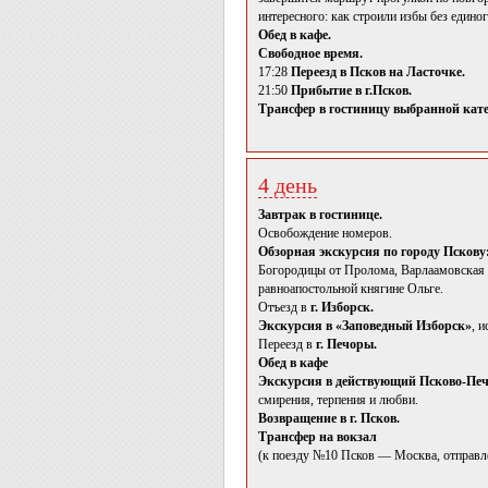
интересного: как строили избы без едино
Обед в кафе.
Свободное время.
17:28
Переезд в Псков на Ласточке.
21:50
Прибытие в г.Псков.
Трансфер в гостиницу выбранной кате
4 день
Завтрак в гостинице.
Освобождение номеров.
Обзорная экскурсия по городу Пскову
Богородицы от Пролома, Варлаамовская б
равноапостольной княгине Ольге.
Отъезд в
г. Изборск.
Экскурсия в «Заповедный Изборск»
, 
Переезд в
г. Печоры.
Обед в кафе
Экскурсия в действующий Псково-Пе
смирения, терпения и любви.
Возвращение в г. Псков.
Трансфер на вокзал
(к поезду №10 Псков — Москва, отправл