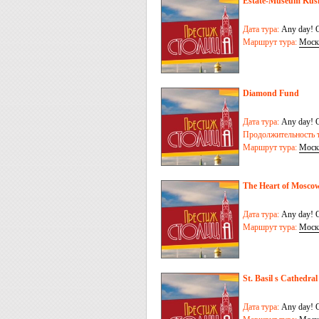
Estate-Museum Kus
Дата тура:
Any day! O
Маршрут тура:
Моск
Diamond Fund
Дата тура:
Any day! O
Продолжительность т
Маршрут тура:
Моск
The Heart of Mosco
Дата тура:
Any day! O
Маршрут тура:
Моск
St. Basil s Cathedral
Дата тура:
Any day! O