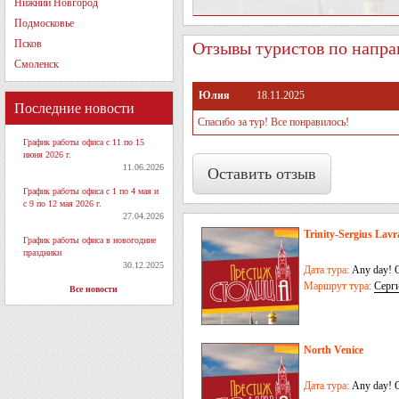
Нижний Новгород
Подмосковье
Псков
Отзывы туристов по направ
Смоленск
Юлия
18.11.2025
Последние новости
Спасибо за тур! Все понравилось!
График работы офиса с 11 по 15
июня 2026 г.
11.06.2026
Оставить отзыв
График работы офиса с 1 по 4 мая и
с 9 по 12 мая 2026 г.
27.04.2026
Trinity-Sergius Lavr
График работы офиса в новогодние
праздники
30.12.2025
Дата тура:
Any day! O
Маршрут тура:
Серг
Все новости
North Venice
Дата тура:
Any day! O