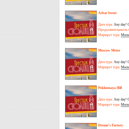
Arbat Street
Дата тура:
Any day! O
Продолжительность т
Маршрут тура:
Моск
Moscow Metro
Дата тура:
Any day! O
Маршрут тура:
Моск
Poklonnaya Hill
Дата тура:
Any day! O
Маршрут тура:
Моск
Dream’s Factory