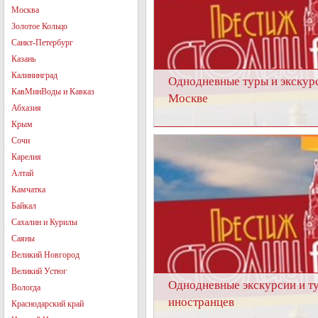
Москва
Золотое Кольцо
Санкт-Петербург
Казань
Калининград
Однодневные туры и экскур
КавМинВоды и Кавказ
Москве
Абхазия
Крым
Сочи
Карелия
Алтай
Камчатка
Байкал
Сахалин и Курилы
Саяны
Великий Новгород
Великий Устюг
Однодневные экскурсии и т
Вологда
иностранцев
Краснодарский край