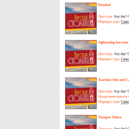
Peterhof
Дата тура:
Any day! O
Маршрут тура:
Санк
Sightseeing bus tour
Дата тура:
Any day! O
Маршрут тура:
Санк
Tsarskoe Selo and C
Дата тура:
Any day! O
Продолжительность т
Маршрут тура:
Санк
Yusupov Palace
Дата тура:
Any day! O