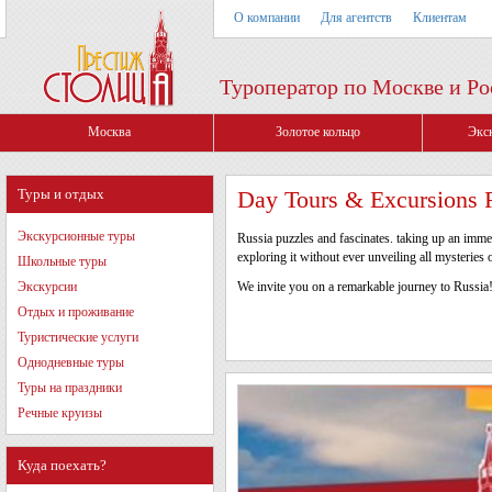
О компании
Для агентств
Клиентам
Туроператор по Москве и Ро
Москва
Золотое кольцо
Экс
Туры и отдых
Day Tours & Excursions 
Экскурсионные туры
Russia puzzles and fascinates. taking up an immens
exploring it without ever unveiling all mysteries
Школьные туры
Экскурсии
We invite you on a remarkable journey to Russia
Отдых и проживание
Туристические услуги
Однодневные туры
Туры на праздники
Речные круизы
Куда поехать?