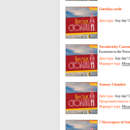
Gatchina castle
Дата тура:
Any day! O
Novodevichy Conve
Excursion to the Nov
Дата тура:
Any day! O
Маршрут тура:
Моск
Armory Chamber
Дата тура:
Any day! O
Продолжительность т
Маршрут тура:
Моск
7 Skyscrapers of Sta