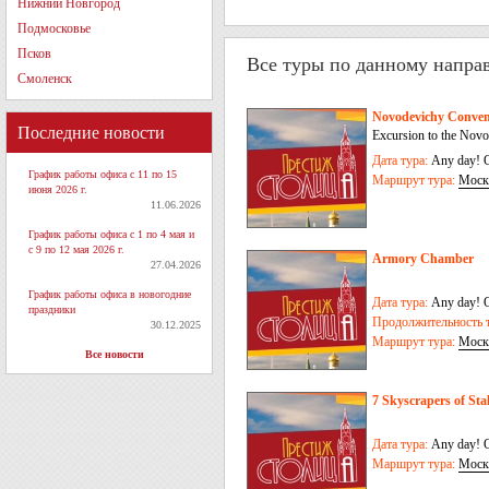
Нижний Новгород
Подмосковье
Псков
Все туры по данному напра
Смоленск
Novodevichy Conve
Последние новости
Excursion to the Nov
Дата тура:
Any day! O
График работы офиса с 11 по 15
Маршрут тура:
Моск
июня 2026 г.
11.06.2026
График работы офиса с 1 по 4 мая и
с 9 по 12 мая 2026 г.
Armory Chamber
27.04.2026
График работы офиса в новогодние
Дата тура:
Any day! O
праздники
Продолжительность т
30.12.2025
Маршрут тура:
Моск
Все новости
7 Skyscrapers of Sta
Дата тура:
Any day! O
Маршрут тура:
Моск