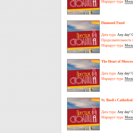
Маршрут тура:
Моск
Diamond Fund
Дата тура:
Any day! O
Продолжительность т
Маршрут тура:
Моск
The Heart of Mosco
Дата тура:
Any day! O
Маршрут тура:
Моск
St. Basil s Cathedral
Дата тура:
Any day! O
Маршрут тура:
Моск