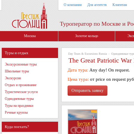
О компании
Для агентств
Клиентам
Туроператор по Москве и Ро
Москва
Золотое кольцо
Экс
Туры и отдых
Day Tours & Excursions Russia
»
Однодневные тур
The Great Patriotic W
Экскурсионные туры
Дата тура:
Any day! On request.
Школьные туры
Экскурсии
Цена тура:
от price on request ру
Отдых и проживание
Туристические услуги
Однодневные туры
Туры на праздники
Речные круизы
Куда поехать?