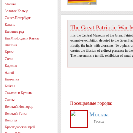
Москва
Золотое Кольцо
Санкт-Петербург
Казань
The Great Patriotic Wa
Калининград
It is the Central Museum of the Great Patrio
КавМинВоды и Кавказ
extensive exhibition devoted to the Great Pat
Абхазия
Firstly, the halls with dioramas. Two plans on
creates the illusion of a direct presence in t
Крым
The museum is a terrific exhibition of smal
Сочи
Карелия
Алтай
Камчатка
Байкал
Сахалин и Курилы
Саяны
Посещаемые города:
Великий Новгород
Москва
Великий Устюг
Вологда
Россия
Краснодарский край