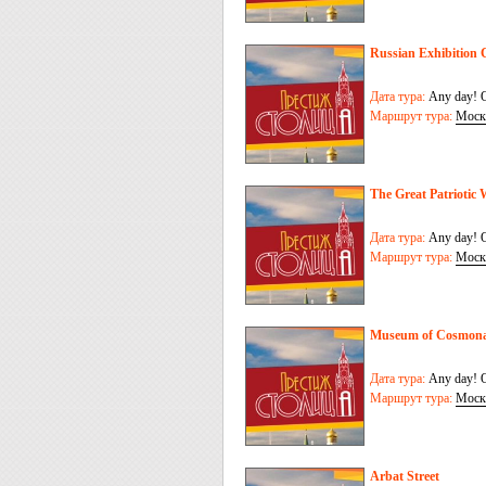
Russian Exhibition
Дата тура:
Any day! O
Маршрут тура:
Моск
The Great Patrioti
Дата тура:
Any day! O
Маршрут тура:
Моск
Museum of Cosmona
Дата тура:
Any day! O
Маршрут тура:
Моск
Arbat Street