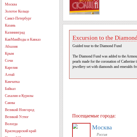
Москва
Золотое Кольцо
Санкт-Петербург
Казань
Калининград
Excursion to the Diamon
КавМинВоды и Кавказ
Guided tour to the Diamond Fund
Абхазия
Крым
The Diamond Fund was added to the Armoury l
Сочи
pearls made for the coronation of Catherine 
jewellery set with diamonds and emeralds fro
Карелия
Алтай
Камчатка
Байкал
Сахалин и Курилы
Саяны
Великий Новгород
Посещаемые города:
Великий Устюг
Вологда
Москва
Краснодарский край
Россия