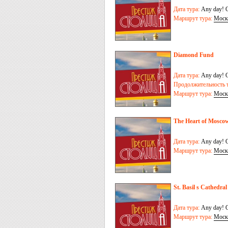
Дата тура:
Any day! O
Маршрут тура:
Моск
Diamond Fund
Дата тура:
Any day! O
Продолжительность т
Маршрут тура:
Моск
The Heart of Mosco
Дата тура:
Any day! O
Маршрут тура:
Моск
St. Basil s Cathedral
Дата тура:
Any day! O
Маршрут тура:
Моск