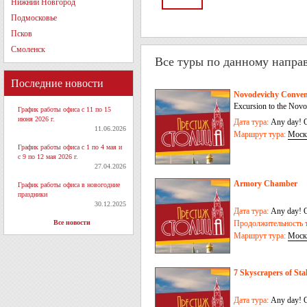
Нижний Новгород
Подмосковье
Псков
Смоленск
Все туры по данному напра
Последние новости
Novodevichy Conve
Excursion to the Nov
График работы офиса с 11 по 15
июня 2026 г.
Дата тура:
Any day! O
11.06.2026
Маршрут тура:
Моск
График работы офиса с 1 по 4 мая и
с 9 по 12 мая 2026 г.
27.04.2026
Armory Chamber
График работы офиса в новогодние
праздники
30.12.2025
Дата тура:
Any day! O
Все новости
Продолжительность т
Маршрут тура:
Моск
7 Skyscrapers of Sta
Дата тура:
Any day! O