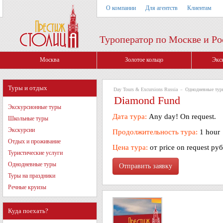
О компании
Для агентств
Клиентам
Туроператор по Москве и Ро
Москва
Золотое кольцо
Экс
Туры и отдых
Day Tours & Excursions Russia
»
Однодневные тур
Diamond Fund
Экскурсионные туры
Дата тура:
Any day! On request.
Школьные туры
Экскурсии
Продолжительность тура:
1 hour
Отдых и проживание
Цена тура:
от price on request ру
Туристические услуги
Однодневные туры
Туры на праздники
Речные круизы
Куда поехать?