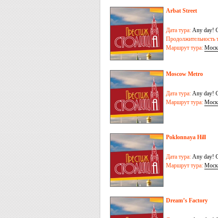
Arbat Street
Дата тура:
Any day! O
Продолжительность т
Маршрут тура:
Моск
Moscow Metro
Дата тура:
Any day! O
Маршрут тура:
Моск
Poklonnaya Hill
Дата тура:
Any day! O
Маршрут тура:
Моск
Dream’s Factory