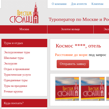
О компании
Для агентств
Клиентам
Туроператор по Москве и Ро
Москва
Золотое кольцо
Экс
Туры и отдых
Космос ****, отель
Экскурсионные туры
Расстояние до моря:
под запрос
Школьные туры
Экскурсии
Отдых и проживание
Туристические услуги
Однодневные туры
Туры на праздники
Речные круизы
Куда поехать?