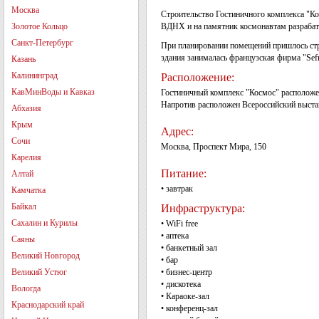
Москва
Строительство Гостиничного комплекса "Ко
Золотое Кольцо
ВДНХ и на памятник космонавтам разрабат
Санкт-Петербург
При планировании помещений пришлось стро
здания занималась французская фирма "Sefr
Казань
Калининград
Расположение:
КавМинВоды и Кавказ
Гостиничный комплекс "Космос" расположен 
Напротив расположен Всероссийский выста
Абхазия
Крым
Адрес:
Сочи
Москва, Проспект Мира, 150
Карелия
Питание:
Алтай
• завтрак
Камчатка
Байкал
Инфраструктура:
Сахалин и Курилы
• WiFi free
• аптека
Саяны
• банкетный зал
Великий Новгород
• бар
Великий Устюг
• бизнес-центр
• дискотека
Вологда
• Караоке-зал
Краснодарский край
• конференц-зал