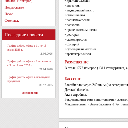
• крытый бассейн
Нижний Новгород
• магазины
Подмосковье
• медицинский центр
Псков
• обмен валют
• парикмахерская
Смоленск
• парковка
• прачечная/химчистка
Последние новости
• ресторан
• салон красоты
• Солярий
График работы офиса с 11 по 15
• сувенирный магазин
июня 2026 г.
11.06.2026
• тренажерный зал
Размещение:
График работы офиса с 1 по 4 мая и
с 9 по 12 мая 2026 г.
В отеле 1777 номеров (1311 стандартных, 
27.04.2026
График работы офиса в новогодние
Бассеин:
праздники
Бассейн площадью 240 кв. м (на сегодняшн
30.12.2025
Детский бассейн.
Все новости
Аква-аэробика.
Рекреационная зона с шезлонгами и живым
Максимальная глубина бассейна -1.7м, темп