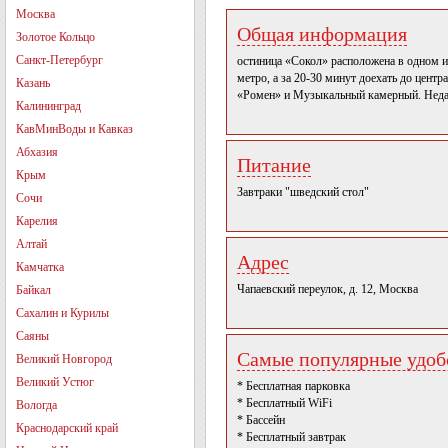
Москва
Общая информация
Золотое Кольцо
Санкт-Петербург
остиница «Сокол» расположена в одном и
метро, а за 20-30 минут доехать до цент
Казань
«Ромен» и Музыкальный камерный. Нед
Калининград
КавМинВоды и Кавказ
Абхазия
Питание
Крым
Завтраки "шведский стол"
Сочи
Карелия
Алтай
Адрес
Камчатка
Чапаевский переулок, д. 12, Москва
Байкал
Сахалин и Курилы
Саяны
Самые популярные удобс
Великий Новгород
Великий Устюг
* Бесплатная парковка
* Бесплатный WiFi
Вологда
* Бассейн
Краснодарский край
* Бесплатный завтрак