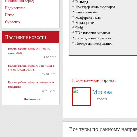
Нижний Новгород
* Бильярд
* Трансфер из/до аэропорта
Подмосковье
* Банкетный зал
Псков
* Конференц-залы
Смоленск
* Кондиционер
* Сейф
* ТВ с плоским экраном
Последние новости
* Люкс для новобрачных
* Номера для некурящих
График работы офиса с 11 по 15
июня 2026 г.
11.06.2026
График работы офиса с 1 по 4 мая и
с 9 по 12 мая 2026 г.
27.04.2026
Посещаемые города:
График работы офиса в новогодние
праздники
Москва
30.12.2025
Россия
Все новости
Все туры по данному напра