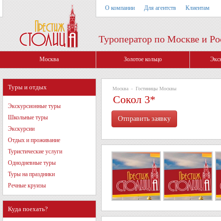
О компании
Для агентств
Клиентам
Туроператор по Москве и Ро
Москва
Золотое кольцо
Экс
Туры и отдых
Москва
»
Гостиницы Москвы
Сокол 3*
Экскурсионные туры
Школьные туры
Экскурсии
Отдых и проживание
Туристические услуги
Однодневные туры
Туры на праздники
Речные круизы
Куда поехать?