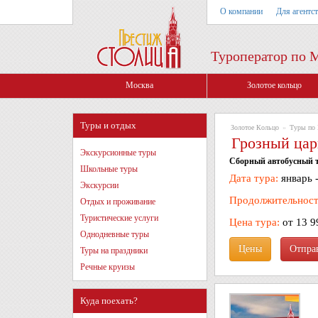
О компании
Для агентс
Туроператор по 
Москва
Золотое кольцо
Туры и отдых
Золотое Кольцо
»
Туры по 
Грозный цар
Экскурсионные туры
Сборный автобусный т
Школьные туры
Дата тура:
январь 
Экскурсии
Продолжительност
Отдых и проживание
Туристические услуги
Цена тура:
от 13 9
Однодневные туры
Цены
Туры на праздники
Речные круизы
Куда поехать?