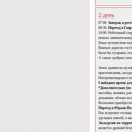
2 день
07:00.
Завтрак в рест
08:30.
Переезд в Гав
10:00. Небольшой ста
немало занимательных
Наше путешествие вед
Вначале дорогих гост
были бы гусарами, ес
А самые храбрые смогу
Затем хранитель музея
приготовления, посудо
Ингерманландского по
Свободное время для
*Дополнительно (по
настойка, наливка, ра
домашние, яблоки моч
Возможно приобрести 
Переезд в Юрьев-По
Нас встречает столиц
удельных князей, о на
Экскурсия по терри
является древний бел