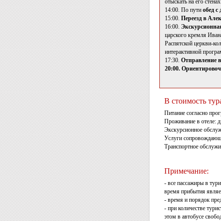
отыскать на его стена
14:00. По пути
обед с
15:00.
Переезд в Але
16:00.
Экскурсионная
царского кремля Иван
Распятской церкви-ко
интерактивной програ
17:30.
Отправление в
20:00. Ориентировоч
В стоимость тур
Питание согласно про
Проживание в отеле: д
Экскурсионное обслуж
Услуги сопровождающ
Транспортное обслужи
Примечание:
- все пассажиры в тури
время прибытия являе
- время и порядок пре
- при количестве тури
этом в автобусе свобо