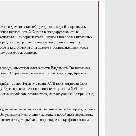
денции удельных князей, где до наших дней сохранились
нская церковь кон. XIX века в псевдорусском стиле.
кспоната.
Ломберный стол». История появления игральных
 упорядочить «карточную эпидемию», приводившую к
рсов и карточных игр, угощение в обстановке дворянской
ка» русского дворянства.
 городу, мы отправимся в эпохи Владимира Святославича,
негами. В программе показа исторический центр, Красная
адьбы «Ботик Петра I» с конца XVII века, когда она была
ду. Здесь представлены подлинные вещи конца XVII века,
вских корабелов, детали судов, их вооружение и снаряжение,
а удостоена чести быть увековеченной на гербе города, почему
. Вы услышите много удивительных, а порой даже нереальных
гостям отведать рыбки в сопровождении крафтового пива.