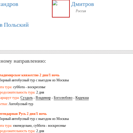
сандров
Дмитров
Россия
в Польский
нному направлению:
ладимирское княжество 2 дня/1 ночь
борный автобусный тур с выездом из Москвы
ата тура:
суббота - воскресенье
родолжительность тура:
2 дня
аршрут тура:
Суздаль
-
Владимир
-
Боголюбово
-
Кидекша
етки:
Автобусный тур
егендарная Русь 2 дня/1 ночь
борный автобусный тур с выездом из Москвы
ата тура:
еженедельно, суббота - воскресенье
родолжительность тура:
2 дня