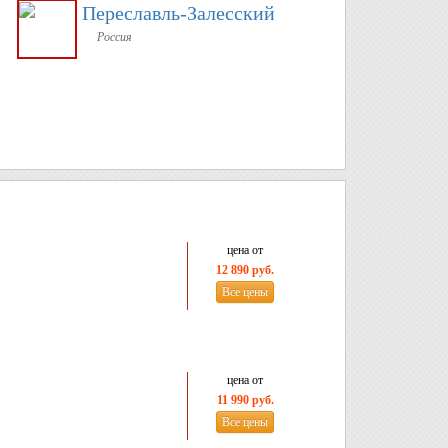
Переславль-Залесский
Россия
цена от
12 890 руб.
Все цены
цена от
11 990 руб.
Все цены