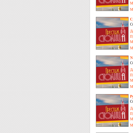
М
М
С
С
Д
П
М
М
У
С
Д
П
М
М
Р
С
Д
П
М
М