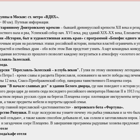
группы в Москве: ст. метро «ВДНХ».
 ~ 80 км). Путевая информация.
 старинному Дмитровскому кремлю
– бывшей древнерусской крепости XII века и рези
остного вала и рва, Успенский собор нач. XVI века, ряд зданий XIX-XX века, Елизавети
и «История, быт и художественная жизнь края» с программой «Бенефис одного э
рточным играм на различных этапах российской истории, попытки властей ограничить и
растей и семейных драм - обо всём этом Вам предстоит узнать. Азарт командных конку
иданная весточка из прошлого позволят каждому погрузиться в атмосферу «золотого ве
славль-Залесский.
рода.
урсия "Переславль-Залесский – в глубь веков".
Гуляя по этому овеянному легендами
 Петра I - время славы и расцвета Переяславля, основанного на месте победы над пече
лы 12 века, Спасо-Преображенский собор, панорама таинственного Плещеева озера.
ции "В начале славных дел" в здании Белого дворца,
где нам поведают о истории ус
го двора царя до визита сюда последнего российского императора Николая II в 1913 го
ьством первых русских судов на берегах Плещеева озера: плотницкие инструменты петро
я, а также предметы мебели и портреты царской семьи.
тр главной переславской «достопамятности» -
петровского бота «Фортуна».
арство Ряпушки.
В ходе экскурсии вы узнаете почему эта рыбка уникальна и за что был
кой сельдью», а также каким способом добывали её, как солили и заготавливали впрок
 и загадочном озере Плещеево. В завершении программы радушные хозяева предложат 
отеле
рода/кафе отеля