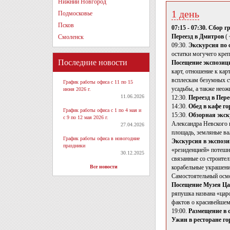
Нижний Новгород
1 день
Подмосковье
Псков
07:15 - 07:30. Сбор 
Переезд в Дмитров
(
Смоленск
09:30.
Экскурсия по
остатки могучего креп
Последние новости
Посещение экспозици
карт, отношение к ка
всплескам безумных ст
График работы офиса с 11 по 15
усадьбы, а также неож
июня 2026 г.
11.06.2026
12:30.
Переезд в Пере
14:30.
Обед в кафе го
График работы офиса с 1 по 4 мая и
15:30.
Обзорная экск
с 9 по 12 мая 2026 г.
Александра Невского и
27.04.2026
площадь, земляные ва
График работы офиса в новогодние
Экскурсия в экспози
праздники
«резиденцией» потешно
30.12.2025
связанные со строител
Все новости
корабельные украшени
Самостоятельный осмо
Посещение Музея Ц
ряпушка названа «царс
фактов о красивейшем
19:00.
Размещение в 
Ужин в ресторане го