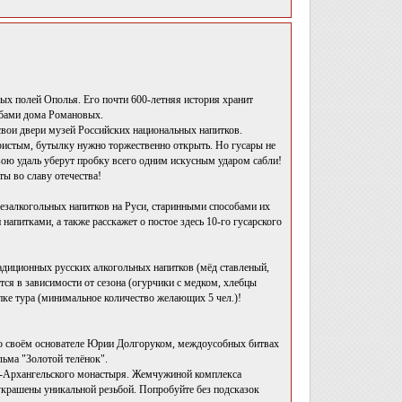
ых полей Ополья. Его почти 600-летняя история хранит
обами дома Романовых.
свои двери музей Российских национальных напитков.
ристым, бутылку нужно торжественно открыть. Но гусары не
вою удаль уберут пробку всего одним искусным ударом сабли!
ы во славу отечества!
безалкогольных напитков на Руси, старинными способами их
напитками, а также расскажет о постое здесь 10-го гусарского
радиционных русских алкогольных напитков (мёд ставленый,
тся в зависимости от сезона (огурчики с медком, хлебцы
пке тура (минимальное количество желающих 5 чел.)!
 о своём основателе Юрии Долгоруком, междоусобных битвах
льма "Золотой телёнок".
-Архангельского монастыря. Жемчужиной комплекса
украшены уникальной резьбой. Попробуйте без подсказок