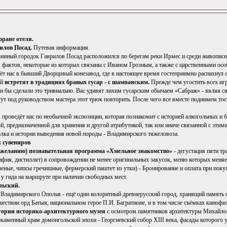
оране отеля.
рилов Посад.
Путевая информация.
ринный городок Гаврилов Посад расположился по берегам реки Ирмес и среди живописн
 фактов, некоторые из которых связаны с Иваном Грозным, а также с царственными ос
ёт нас в бывший Дворцовый конезавод, где в настоящее время гостеприимно распахнул 
ей
встретят в традициях бравых гусар - с шампанским.
Прежде чем угостить всех иг
ли бы сделали это тривиально. Вас удивят лихим гусарским обычаем «Сабраж» - являя с
т под руководством мастера этот трюк повторить. После чего все вместе поднимем тост
 проведёт нас по необычной экспозиции, которая познакомит с историей алкогольных и 
й, предназначенной для хранения и другой атрибутикой, так или иначе связанной с этими 
лка и истории выведения новой породы - Владимирского тяжеловоза.
 сувениров
 желанию) познавательная программа «Хмельное знакомство»
- дегустация пяти т
тафия, дистиллят) в сопровождении не менее оригинальных закусок, меню которых меняе
еные, чипсы гречишные, фермерский паштет из утки) - Бронирование и оплата при поку
у гида на маршруте при наличии свободных мест.
льский.
а Владимирского Ополья - ещё один колоритный древнерусский город, хранящий память
шествии орд Батыя, национальном герое П.И. Багратионе, и в том числе съёмках кинофи
тории историко-архитектурного музея
с осмотром памятников архитектуры Михайло
окаменный храм домонгольской эпохи - Георгиевский собор XIII века, фасады которого 