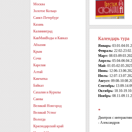
Москва
Золотое Кольцо
Санкт-Петербург
Казань
Калининград
КавМинВоды и Кавказ
Календарь тура
Абхазия
Январь:
03.01-04.01.2
Февраль:
22.02-23.02
Крым
Март:
08.03-09.03.20
Сочи
Апрель:
05.04-06.04.
Карелия
Май:
01.05-02.05.2025
Июнь:
12.06-13.06.202
Алтай
Июль:
12.07-13.07.202
Камчатка
Август:
09.08-10.08.20
Байкал
Сентябрь:
13.09-14.09
Октябрь:
18.10-19.10
Сахалин и Курилы
Ноябрь:
08.11-09.11.
Саяны
Великий Новгород
*
Великий Устюг
Дмитров с интерактивн
Вологда
- Александров
Краснодарский край