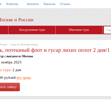
тв
Клиентам
Контакты
Вакансии
Отзывы
Москве и России
Экскурсионные туры
Школьные туры
России
»
Туры по Золотому кольцу
ь, потешный флот и гусар лихих оплот 2 дня/1
ур с выездом из Москвы
- ноябрь 2025
ь тура:
2 дня
90 рублей
все цены