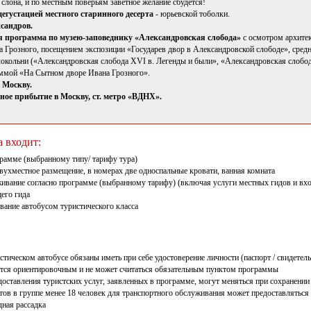
х слона, и по местным поверьям заветное желание сбудется!
 дегустацией местного старинного десерта
- юрьевской тоболки.
ксандров.
 программа по музею-заповеднику «Александровская слобода»
с осмотром архитек
а Грозного, посещением экспозиции «Государев двор в Александровской слободе», сред
локольни («Александровская слобода XVI в. Легенды и были», «Александровская слобо
ммой «На Сытном дворе Ивана Грозного».
 Москву.
ное прибытие в Москву, ст. метро «ВДНХ».
а входит:
грамме (выбранному типу/ тарифу тура)
вухместное размещение, в номерах две односпальные кровати, ванная комната
ивание согласно программе (выбранному тарифу) (включая услуги местных гидов и вхо
его гида
вание автобусом туристического класса
стическом автобусе обязаны иметь при себе удостоверение личности (паспорт / свидетель
тся ориентировочным и не может считаться обязательным пунктом программы
доставления туристских услуг, заявленных в программе, могут меняться при сохранении 
стов в группе менее 18 человек для транспортного обслуживания может предоставляться
дная рассадка