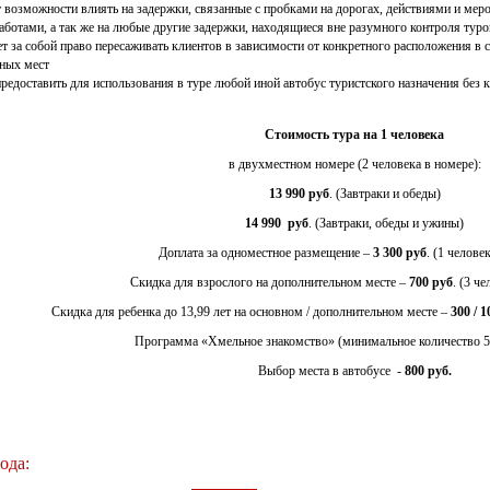
т возможности влиять на задержки, связанные с пробками на дорогах, действиями и мер
отами, а так же на любые другие задержки, находящиеся вне разумного контроля туро
ет за собой право пересаживать клиентов в зависимости от конкретного расположения в са
ных мест
предоставить для использования в туре любой иной автобус туристского назначения без 
Стоимость тура на 1 человека
в двухместном номере (2 человека в номере):
13 990 руб
. (Завтраки и обеды)
14 990 руб
. (Завтраки, обеды и ужины)
Доплата за одноместное размещение –
3 300 руб
. (1 челове
Скидка для взрослого на дополнительном месте –
700 руб
. (3 ч
Скидка для ребенка до 13,99 лет на основном / дополнительном месте –
300 / 1
Программа «Хмельное знакомство» (минимальное количество 5
Выбор места в автобусе -
800
руб.
ода: