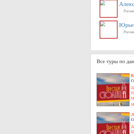
Алек
Россия
Юрье
Россия
Все туры по да
В
С
Д
П
М
М
Л
С
Д
П