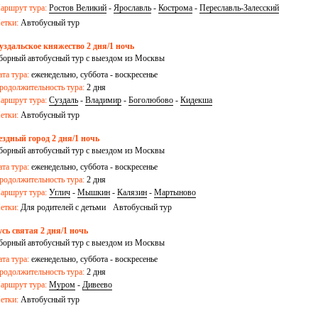
аршрут тура:
Ростов Великий
-
Ярославль
-
Кострома
-
Переславль-Залесский
етки:
Автобусный тур
уздальское княжество 2 дня/1 ночь
борный автобусный тур с выездом из Москвы
ата тура:
еженедельно, суббота - воскресенье
родолжительность тура:
2 дня
аршрут тура:
Суздаль
-
Владимир
-
Боголюбово
-
Кидекша
етки:
Автобусный тур
ездный город 2 дня/1 ночь
борный автобусный тур с выездом из Москвы
ата тура:
еженедельно, суббота - воскресенье
родолжительность тура:
2 дня
аршрут тура:
Углич
-
Мышкин
-
Калязин
-
Мартыново
етки:
Для родителей с детьми
Автобусный тур
усь святая 2 дня/1 ночь
борный автобусный тур с выездом из Москвы
ата тура:
еженедельно, суббота - воскресенье
родолжительность тура:
2 дня
аршрут тура:
Муром
-
Дивеево
етки:
Автобусный тур