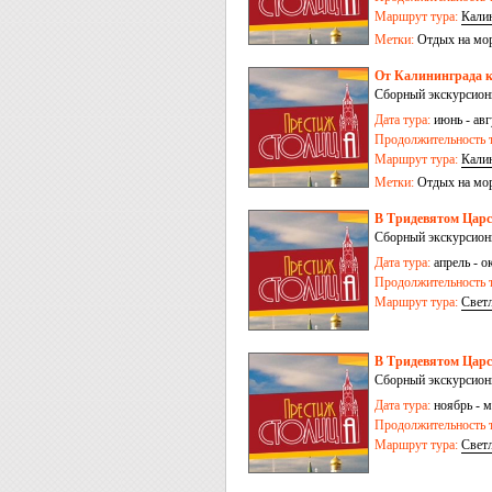
Маршрут тура:
Кали
Метки:
Отдых на мо
От Калининграда к
Сборный экскурсионн
Дата тура:
июнь - авг
Продолжительность т
Маршрут тура:
Кали
Метки:
Отдых на мо
В Тридевятом Царст
Сборный экскурсионн
Дата тура:
апрель - ок
Продолжительность т
Маршрут тура:
Свет
Куршская коса
В Тридевятом Царств
Сборный экскурсионн
Дата тура:
ноябрь - м
Продолжительность т
Маршрут тура:
Свет