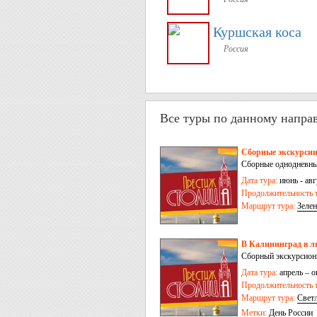
Куршская коса
Россия
Все туры по данному напра
Сборные экскурсии
Сборные однодневные
Дата тура:
июнь - авг
Продолжительность т
Маршрут тура:
Зелен
-
пос. Дружба
В Калининград в л
Сборный экскурсионны
Дата тура:
апрель – о
Продолжительность т
Маршрут тура:
Свет
Черняховск
Метки:
День России