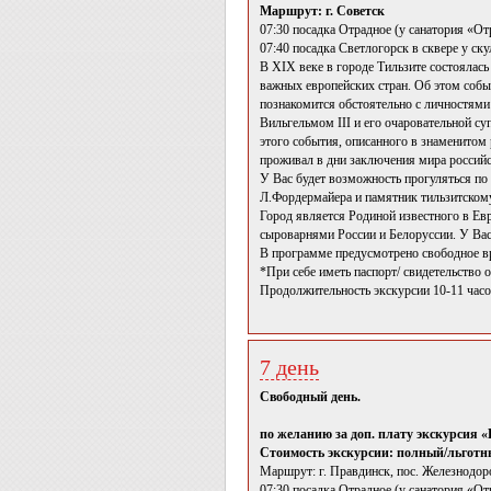
Маршрут: г. Советск
07:30 посадка Отрадное (у санатория «От
07:40 посадка Светлогорск в сквере у ск
В XIX веке в городе Тильзите состоялас
важных европейских стран. Об этом событ
познакомится обстоятельно с личностями
Вильгельмом III и его очаровательной су
этого события, описанного в знаменитом
проживал в дни заключения мира россий
У Вас будет возможность прогуляться по
Л.Фордермайера и памятник тильзитскому
Город является Родиной известного в Евр
сыроварнями России и Белоруссии. У Вас
В программе предусмотрено свободное вр
*При себе иметь паспорт/ свидетельство
Продолжительность экскурсии 10-11 часо
7 день
Свободный день.
по желанию за доп. плату экскурсия 
Стоимость экскурсии: полный/льготны
Маршрут: г. Правдинск, пос. Железнодо
07:30 посадка Отрадное (у санатория «От