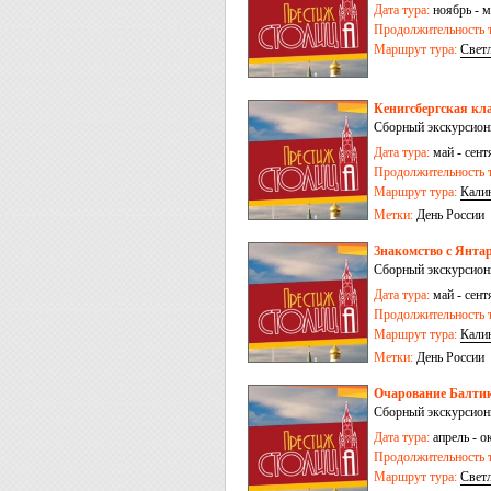
Дата тура:
ноябрь - м
Продолжительность т
Маршрут тура:
Свет
Кенигсбергская кла
Сборный экскурсионн
Дата тура:
май - сентя
Продолжительность т
Маршрут тура:
Кали
Метки:
День России
Знакомство с Янта
Сборный экскурсионн
Дата тура:
май - сентя
Продолжительность т
Маршрут тура:
Кали
Метки:
День России
Очарование Балтик
Сборный экскурсионн
Дата тура:
апрель - ок
Продолжительность т
Маршрут тура:
Свет