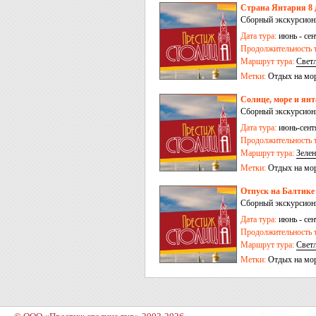
Страна Янтария 8 
Сборный экскурсионн
Дата тура:
июнь - сен
Продолжительность т
Маршрут тура:
Свет
Метки:
Отдых на мо
Солнце, море и янт
Сборный экскурсионн
Дата тура:
июнь-сент
Продолжительность т
Маршрут тура:
Зелен
Метки:
Отдых на мо
Отпуск на Балтике 
Сборный экскурсионн
Дата тура:
июнь - сен
Продолжительность т
Маршрут тура:
Свет
Метки:
Отдых на мо