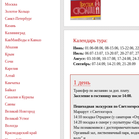
Москва
Золотое Кольцо
Санкт-Петербург
Казань
Калининград
КавМинВоды и Кавказ
Календарь тура:
Абхазия
Июнь:
01.06-08.06, 08-15.06, 15-22.06, 22
Июль:
06.07-13.07, 13-20.07, 20-27.07, 2
Крым
Август:
03-10.08, 10-17.08, 17-24.08, 24-
Сочи
Сентябрь:
07-14.09, 14-21.09, 21-28.09
Карелия
Алтай
1 день
Камчатка
Байкал
Трансфер по желанию за доп. плату.
Заселение в гостиницу после 14:00.
Сахалин и Курилы
Саяны
Пешеходная экскурсия по Светлогорск
Великий Новгород
Маршрут: г.Светлогорск
14:10 посадка Отрадное (у санатория «От
Великий Устюг
14:20 посадка в сквере у скульптуры «Цар
Вологда
Мы познакомимся с достопримечательност
Краснодарский край
Органный зал, лиственничный парк, водо
воду" и