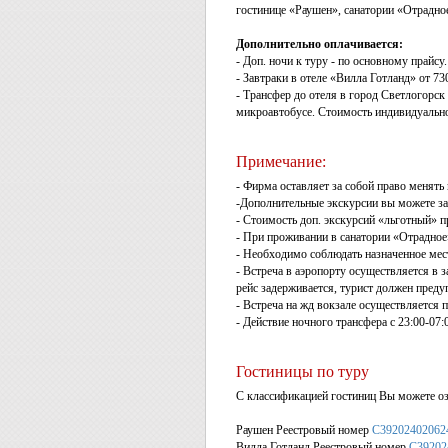
гостинице «Раушен», санатории «Отрадное
Дополнительно оплачивается:
- Доп. ночи к туру - по основному прайсу.
- Завтраки в отеле «Вилла Готланд» от 73
- Трансфер до отеля в город Светлогорск
микроавтобусе. Стоимость индивидуально
Примечание:
- Фирма оставляет за собой право менять
-Дополнительные экскурсии вы можете за
- Стоимость доп. экскурсий «льготный» п
- При проживании в санатории «Отрадное»
- Необходимо соблюдать назначенное мест
- Встреча в аэропорту осуществляется в 
рейс задерживается, турист должен преду
- Встреча на жд вокзале осуществляется п
- Действие ночного трансфера с 23:00-07
Гостиницы по туру
С классификацией гостиниц Вы можете оз
Раушен Реестровый номер
С39202402062
Вилла Готланд Реестровый номер
С39202