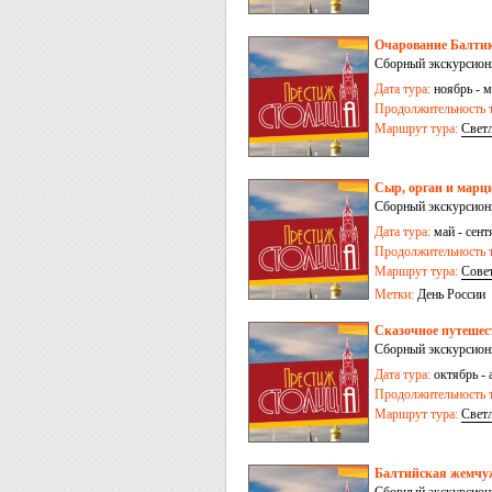
Очарование Балтики
Сборный экскурсионн
Дата тура:
ноябрь - м
Продолжительность т
Маршрут тура:
Свет
Сыр, орган и марци
Сборный экскурсионн
Дата тура:
май - сентя
Продолжительность т
Маршрут тура:
Сове
Метки:
День России
Сказочное путешес
Сборный экскурсион
Дата тура:
октябрь - 
Продолжительность т
Маршрут тура:
Свет
Балтийская жемчуж