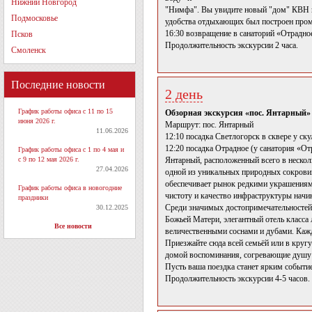
Нижний Новгород
"Нимфа". Вы увидите новый "дом" КВН и 
Подмосковье
удобства отдыхающих был построен проме
16:30 возвращение в санаторий «Отрадное
Псков
Продолжительность экскурсии 2 часа.
Смоленск
Последние новости
2 день
График работы офиса с 11 по 15
Обзорная экскурсия «пос. Янтарный»
июня 2026 г.
Маршрут: пос. Янтарный
11.06.2026
12:10 посадка Светлогорск в сквере у ск
12:20 посадка Отрадное (у санатория «От
График работы офиса с 1 по 4 мая и
с 9 по 12 мая 2026 г.
Янтарный, расположенный всего в нескол
27.04.2026
одной из уникальных природных сокрови
обеспечивает рынок редкими украшениям
График работы офиса в новогодние
чистоту и качество инфраструктуры начин
праздники
Среди значимых достопримечательностей
30.12.2025
Божьей Матери, элегантный отель класса
Все новости
величественными соснами и дубами. Кажд
Приезжайте сюда всей семьёй или в кругу
домой воспоминания, согревающие душу 
Пусть ваша поездка станет ярким событи
Продолжительность экскурсии 4-5 часов.