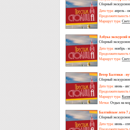
Сборный экскурсионн
Дата тура:
апрель - ок
Продолжительность т
Маршрут тура:
Свет
Азбука экскурсий п
Сборный экскурсионн
Дата тура:
ноябрь - м
Продолжительность т
Маршрут тура:
Свет
пос. Железнодорожн
Ветер Балтики - п
Сборный экскурсионн
Дата тура:
июнь - авг
Продолжительность т
Маршрут тура:
Кали
Метки:
Отдых на мо
Балтийское лето 7 
Сборный экскурсионн
Дата тура:
июнь - сен
Продолжительность т