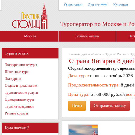
О компании
Для агентств
Клиентам
Туроператор по Москве и Ро
Москва
Золотое кольцо
Экс
Туры и отдых
Калининградская область
»
Туры по России
»
Тур
Страна Янтария 8 дней
Экскурсионные туры
Сборный экскурсионный тур с проживан
Школьные туры
Дата тура:
июнь - сентябрь 2026
Экскурсии
Продолжительность тура:
8 дней
Отдых и проживание
Туристические услуги
Цена тура:
от 68 000 рублей
все 
Однодневные туры
Цены
Туры на праздники
Речные круизы
Куда поехать?