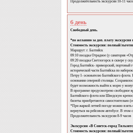
Продолжительность экскурсии 10-11 часо
6 день
Свободный день.
*по желанию за доп. плату экскурсия
Стоимость экскурсии: полный/льготны
Маршрут: г. Балтийск
09:10 посадка Отрадное (у санатория «От
09:20 посадка Светлогорск в сквере у ск
Город Балтийск- приморский, портовый го
исторической части Балтийска по набере
Петру I- основателю Балтийского флота. 
основании северной столицы. Сохранилос
будет возможность выйти к морю у монум
В программе предусмотрено свободное вр
Балтийского флота или Шведскую крепост
билеты приобретаются самостоятельно (об
*При жаркой летней погоде можно взять 
вернуться на рейсовом автобусе. В этом 
Продолжительность экскурсии 8-9 часов
Экскурсия «В Советск-город Тильзитс
Стоимость экскурсии: полный/льготны