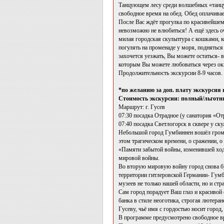
Танцующем лесу среди волшебных «танцу
свободное время на обед. Обед оплачивае
После Вас ждёт прогулка по красивейшему
невозможно не влюбиться! А ещё здесь оч
милая городская скульптура с кошками, 
погулять на променаде у моря, поднятьс
захочется уезжать, Вы можете остаться- 
которым Вы можете любоваться через окн
Продолжительность экскурсии 8-9 часов.
*по желанию за доп. плату экскурсия
Стоимость экскурсии: полный/льготны
Маршрут: г. Гусев
07:30 посадка Отрадное (у санатория «От
07:40 посадка Светлогорск в сквере у ск
Небольшой город Гумбиннен вошёл громк
этом трагическом времени, о сражении,
«Памяти забытой войны, изменившей ход
мировой войны.
Во вторую мировую войну город снова бу
территории гитлеровской Германии- Гумб
музеев не только нашей области, но и стр
Сам город порадует Ваш глаз и красивой
банка в стиле неоготика, строгая лютера
Гусеву, чьё имя с гордостью носит город
В программе предусмотрено свободное вр