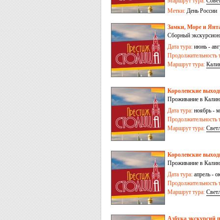
Маршрут тура:
Сове
Метки:
День России
Замки, Море и Янта
Сборный экскурсионн
Дата тура:
июнь - авгу
Продолжительность т
Маршрут тура:
Кали
Королевские выходн
Проживание в Калини
Дата тура:
ноябрь - м
Продолжительность т
Маршрут тура:
Свет
Королевские выходн
Проживание в Калини
Дата тура:
апрель - ок
Продолжительность т
Маршрут тура:
Свет
Азбука экскурсий п