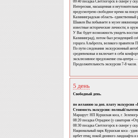
09:40 посадка Светлогорск в сквере у ск
Интересная, насыщенная и неутомительна
предусмотрено свободное время на покуп
Калининградская область- единственный р
Шаакен Вы побываете в музее инквизиции;
известные исторические личности; в ору
У Вас будет возможность увидеть восста
Калининград), потом был резиденцией соб
герцога Альбрехта, великого правителя П
По пути следования экскурсионный автоб
средневековья и включает в себя комфор
эксклюзивное предложение спа-центра — 
Продолжительность экскурсии 7-8 часов.
5 день
Свободный день.
по желанию за доп. плату экскурсия 
Стоимость экскурсии: полный/льготны
Маршрут: НП Куршская коса, г. Зеленогр
08:20 посадка Отрадное (у санатория «От
08:30 посадка Светлогорск в сквере у ск
Национальный парк Куршская коса - удив
щебет птиц; покой дюнного ландшафта и 