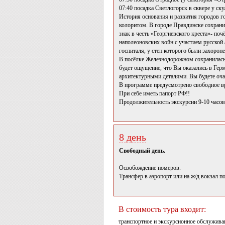
07:40 посадка Светлогорск в сквере у ск
История основания и развития городов г
колоритом. В городе Правдинске сохран
знак в честь «Георгиевского креста»- по
наполеоновских войн с участием русской
госпиталя, у стен которого были захорон
В посёлке Железнодорожном сохранилась 
будет ощущение, что Вы оказались в Ге
архитектурными деталями. Вы будете оч
В программе предусмотрено свободное вр
При себе иметь папорт РФ!!
Продолжительность экскурсии 9-10 часов
8 день
Свободный день.
Освобождение номеров.
Трансфер в аэропорт или на ж/д вокзал по
В стоимость тура входит:
транспортное и экскурсионное обслуживан