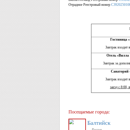
Отрадное Реестровый номер
С392025010
Гостиница «
Завтрак входит 
Отель «Вилла Г
Завтрак за допол
Санаторий «
Завтрак входит 
заезд с 8:00,
Посещаемые города:
Балтийск
Россия