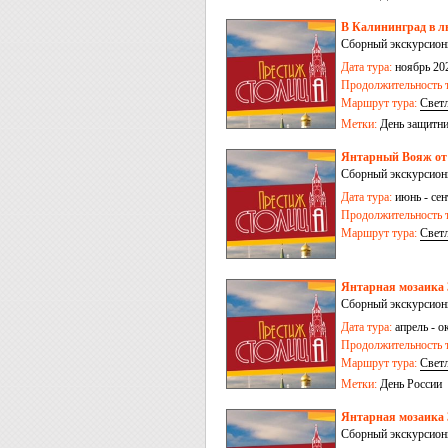
В Калининград в лю
Сборный экскурсионны
Дата тура:
ноябрь 202
Продолжительность т
Маршрут тура:
Свет
пос. Железнодорож
Метки:
День защитни
Янтарный Вояж от 3
Сборный экскурсионн
Дата тура:
июнь - сен
Продолжительность т
Маршрут тура:
Свет
коса
-
Черняховск
Янтарная мозаика 
Сборный экскурсионн
Дата тура:
апрель - ок
Продолжительность т
Маршрут тура:
Свет
Метки:
День России
Янтарная мозаика 3
Сборный экскурсионн