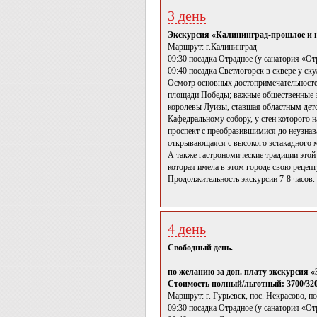
3 день
Экскурсия «Калининград-прошлое и 
Маршрут: г.Калининград
09:30 посадка Отрадное (у санатория «От
09:40 посадка Светлогорск в сквере у ск
Осмотр основных достопримечательностей
площади Победы; важные общественные зд
королевы Луизы, ставшая областным детс
Кафедральному собору, у стен которого 
проспект с преобразившимися до неузнав
открывающаяся с высокого эстакадного м
А также гастрономические традиции этой 
которая имела в этом городе свою рецепт
Продолжительность экскурсии 7-8 часов.
4 день
Свободный день.
по желанию за доп. плату экскурсия 
Стоимость полный/льготный: 3700/320
Маршрут: г. Гурьевск, пос. Некрасово, п
09:30 посадка Отрадное (у санатория «От