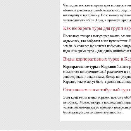
Часто для тех, кто впервые едет в отпуск в э
обычному человеку разобраться в них будет н
насыщенную программу. Но к такому путешест
успеть увидеть все за 3 дня, к примеру, вряд л
Как выбирать туры для групп вз
Поскольку эти края могут предложить разли
отдыхе тех, кто собрался в это путешествие.
земли. А если все же хочется побывать в
туре
надо и на время тура – для одних оптимальным
Виды корпоративных туров в Ка
Корпоративные туры в Карелию
бывают р
сплавиться по стремительной реке летом и т.
заповедникам и заказникам. Всегда популярн
Карелию также могут быть с различными вар
Отправляемся в автобусный тур 
Этот край велик и многогранен, поэтому об
автобусах. Можно выбрать подходящий маршру
успеть познакомиться со многими интересным
близлежащим достопримечательностям.