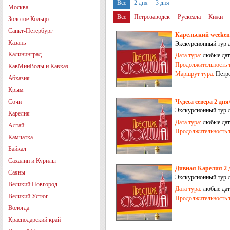
Все
2 дня
3 дня
Москва
Все
Петрозаводск
Рускеала
Кижи
Золотое Кольцо
Санкт-Петербург
Карельский weekend
Казань
Экскурсионный тур 
Калининград
Дата тура:
любые дат
Продолжительность т
КавМинВоды и Кавказ
Маршрут тура:
Петр
Абхазия
Крым
Сочи
Чудеса севера 2 дня
Экскурсионный тур д
Карелия
Дата тура:
любые дат
Алтай
Продолжительность т
Камчатка
Байкал
Сахалин и Курилы
Дивная Карелия 2 
Саяны
Экскурсионный тур д
Великий Новгород
Дата тура:
любые дат
Великий Устюг
Продолжительность т
Вологда
Краснодарский край