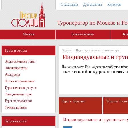
О компании
Для агентств
Клиентам
Туроператор по Москве и Ро
Москва
Золотое кольцо
Экс
Туры и отдых
Карелия
/
Индивидуальные и групповые туры
Индивидуальные и гру
Экскурсионные туры
На нашем сайте Вы найдете подробную информ
Школьные туры
покататься на собачьих упряжках, посетить 
Экскурсии
Отдых и проживание
Туристические услуги
Однодневные туры
Туры на праздники
Туры в Карелию
Туры на Солов
Речные круизы
Индивидуальные и групповые т
Куда поехать?