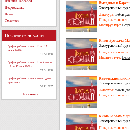
Нижний Новгород
Выходные в Карелии
Подмосковье
Экскурсионный тур 
Псков
Дата тура:
любые дат
Продолжительность т
Смоленск
Маршрут тура:
Петр
Последние новости
Кижи-Рускеала-Ма
Экскурсионный тур 
График работы офиса с 11 по 15
Рускеала-Марциальн
июня 2026 г.
Продолжительность т
11.06.2026
Маршрут тура:
Петр
График работы офиса с 1 по 4 мая и
с 9 по 12 мая 2026 г.
27.04.2026
Карельские приклю
График работы офиса в новогодние
праздники
Экскурсионный тур д
30.12.2025
Дата тура:
любые дат
Все новости
Продолжительность т
Кижи-Валаам-Марц
Экскурсионный тур 
Продолжительность т