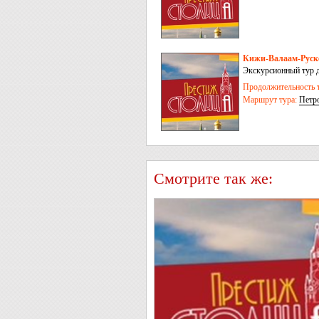
Кижи-Валаам-Руск
Экскурсионный тур 
– Валаам + Рускеала
Продолжительность т
Маршрут тура:
Петр
Смотрите так же: