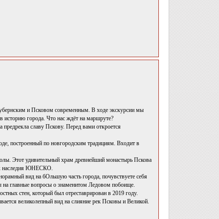
губернским и Псковом современным. В ходе экскурсии мы
в историю города. Что нас ждёт на маршруте?
га предрекла славу Пскову. Перед вами откроется
роде, построенный по новгородским традициям. Входит в
колы. Этот удивительный храм древнейший монастырь Пскова
сок наследия ЮНЕСКО.
анорамный вид на бОльшую часть города, почувствуете себя
ы на главные вопросы о знаменитом Ледовом побоище.
остных стен, который был отреставрирован в 2019 году.
вается великолепный вид на слияние рек Псковы и Великой.