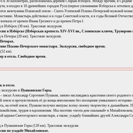
го в 30 километрах, расположилась деревня Старый Изборск. Между прочим, в Средние
ти, и входил в 10 древнейших городов Руси (первое упоминание Изборска в летописи да
дится жемчужина Псковской земли – Свято-Успенский Псково-Печерский мужской монаст
рестанно. Монастырь действовал и в годы Советской власти, и в годы Великой Отечеств
я воевала от времен Ивана Грозного и до времен Петра I.
д в Избо́рск (30 км). Трассовая экскурсия.
сия в Избо́рске (Избо́рская крепость XIV-XVI вв., Словенские ключи, Труворово
зд в Печоры (20 км). Трассовая экскурсия.
 Печорах.
ние Псково-Печерского монастыря. Экскурсия, свободное время.
(52 км).
ер в отель. Свободное время.
к в отеле.
а экскурсию в
Пушкинские Горы.
 писал Александр Сергеевич Пушкин, заново наслаждаясь красотами своего родового им
й земле и прочувствовать её до конца невозможно без посещения уникального историко
есь, на отчей земле, Пушкин получил импульс всему своему творчеству в дальнейшем.
покойствия, трудов и вдохновения. Мы посетим «поэта дом опальный» в Михайловском,
кой церкви Святогорского монастыря, а также, усадьбу ближайших друзей Александра С
зд в Пушкинские Горы (120 км). Трассовая экскурсия.
сия по усадьбе Михайловское.