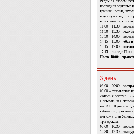
Рядом с Псковом, все
проходили торговые пу
границе России, нахо
года служба идет бесп
но и крепость, котора
11:00 – 11:30 – переез
11:30 – 13:30 –
экскур
13:30 – 14:00 – перее
14:15 – 15:00 –
обед в
15:15 – 17:00 –
посеще
17:15 – выезд в Псков 
После 18:00 – трансф
3 день
08:00 – 09:00 –
завтра
09:00 – отправление н
«Вновь я посетил…» —
Побывать на Псковско
им. А.С. Пушкина. Зд
кабинетом, приютом с
могилу у стен Успенс
Тригорском.
09:00 – 10:30 – перее
10:30 – 12:30 –
экскур