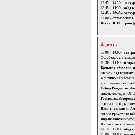
12:45 – 13:30 –
экскур
13:45 – 14:30 –
обед в
14:45 – 16:45 –
экскур
17:00 – отправление в
После 18:30 – трансф
4 день
08:00 – 10:00 –
завтра
Освобождение номеров
10:30 – 14:00 –
отпра
Большая обзорная э
сделаем ряд коротких
Ольгинская часовня
хрестоматийный вид Пс
Собор Рождества Ио
список наследия ЮН
Рождества Богороди
основан, по церковно
Памятник князю Але
совсем крохотным вбл
Варлаамовский уго
Именно здесь пскович
14:15 – 15:00 –
обед в
15:00 – 18:00 –
продол