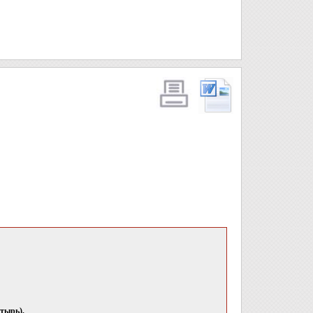
стырь).