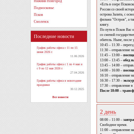
Нижний Новгород
«Есть в озере Псковск
Подмосковье
России со своей истор
острова Залита, с осм
Псков
фильма "Остров", а та
Смоленск
книгу.
По пути в Псков Вас 
со сменой государств
Последние новости
обитель. Ныне, после 
10:45 – 11:30 – переез
График работы офиса с 11 по 15
11:30 – отправление на
июня 2026 г.
11:45 – 13:00 –
посеще
11.06.2026
13:00 – 13:45 –
обед н
График работы офиса с 1 по 4 мая и
13:45 – 14:00 – отправ
с 9 по 12 мая 2026 г.
14:00 – 16:00 –
посеще
27.04.2026
16:10 – отправление на
16:30 – 17:30 –
экскур
График работы офиса в новогодние
праздники
17:30 – отправление в
30.12.2025
После 18:00 – трансф
Все новости
2 день
08:00 – 11:00 –
завтра
Свободное время.
11:00 – отправление н