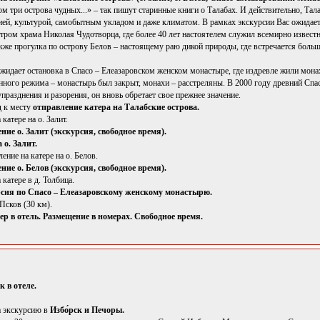
ом три острова чудных...» – так пишут старинные книги о Талабах. И действительно, Тал
ией, культурой, самобытным укладом и даже климатом. В рамках экскурсии Вас ожидает
отром храма Николая Чудотворца, где более 40 лет настоятелем служил всемирно извес
кже прогулка по острову Белов – настоящему раю дикой природы, где встречается больш
ожидает остановка в Спасо – Елеазаровском женском монастыре, где издревле жили мона
енного режима – монастырь был закрыт, монахи – расстреляны. В 2000 году древний Спа
упразднения и разорения, он вновь обретает свое прежнее значение.
д к месту
отправление катера на Талабские острова.
 катере на о. Залит.
ние о. Залит (экскурсия, свободное время).
а о. Залит.
ление на катере на о. Белов.
ние о. Белов (экскурсия, свободное время).
 катере в д. Толбица.
сия по Спасо – Елеазаровскому женскому монастырю.
 Псков (30 км).
ер в отель. Размещение в номерах. Свободное время.
к в отеле.
а экскурсию в
Избо́рск и Печоры.