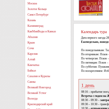
Москва
Золотое Кольцо
Санкт-Петербург
Казань
Калининград
КавМинВоды и Кавказ
Календарь тура
Абхазия
Дата первого заезда 28
Еженедельно, понедел
Крым
Сочи
По понедельникам: Та
Карелия
По вторникам: Псков 
По четвергам: Псков 
Алтай
По пятницам: Псков –
Камчатка
По субботам: Пушкинс
Байкал
По воскресениям: Изб
Сахалин и Курилы
Саяны
1 день
Великий Новгород
08:16 – прибытие пое
Великий Устюг
Встреча с гидом на Ж
Вологда
08:30 – 09:30 –
завтра
Краснодарский край
09:30 – 10:30 – трансф
10:30 –
отправление н