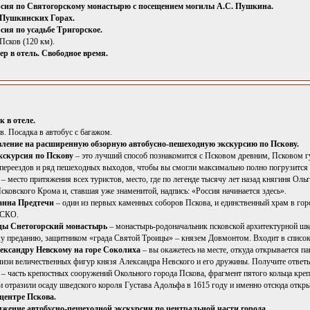
сия по Святогорскому монастырю с посещением могилы А.С. Пушкина.
 Пушкинских Горах.
сия по усадьбе Тригорское.
 Псков (120 км).
ер в отель. Свободное время.
к в отеле.
. Посадка в автобус с багажом.
вление на расширенную обзорную автобусно-пешеходную экскурсию по Пскову.
кскурсия по Пскову
– это лучший способ познакомится с Псковом древним, Псковом 
 переездов и ряд пешеходных выходов, чтобы вы смогли максимально полно погрузится 
– место притяжения всех туристов, место, где по легенде тысячу лет назад княгиня Оль
ковского Крома и, ставшая уже знаменитой, надпись: «Россия начинается здесь».
анна Предтечи
– один из первых каменных соборов Пскова, и единственный храм в го
ЕСКО.
цы Снетогорский монастырь
– монастырь-родоначальник псковской архитектурной ш
му преданию, защитником «града Святой Троицы» – князем Довмонтом. Входит в спи
ксандру Невскому на горе Соколиха
– вы окажетесь на месте, откуда открывается п
изи величественных фигур князя Александра Невского и его дружины. Получите ответ
л
– часть крепостных сооружений Окольного города Пскова, фрагмент пятого кольца креп
и отразили осаду шведского короля Густава Адольфа в 1615 году и именно отсюда откры
 центре Пскова.
жение автобусно-пешеходной экскурсии по центральной части города.