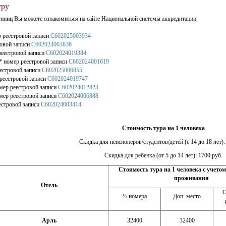
уру
тиниц Вы можете ознакомиться на сайте Национальной системы аккредитации.
р реестровой записи
С602025003934
ровой записи
С602024003836
реестровой записи
С602024019384
* номер реестровой записи
С602024001619
еестровой записи
С602025006855
реестровой записи
С602024019747
мер реестровой записи
С602024012823
мер реестровой записи
С602024006888
еестровой записи
С602024003414
Стоимость тура на 1 человека
Скидка для пенсионеров/студентов/детей (с 14 до 18 лет):
Скидка для ребенка (от 5 до 14 лет): 1700 руб.
Стоимость тура на 1 человека с учето
проживания
Отель
О
½ номера
Доп. место
Арль
32400
32400