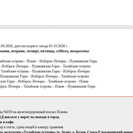
.04.2026, дата последнего заезда 01.10.2026 г.
ьник, вторник, четверг, пятница, суббота, воскресенье
лабские острова – Псков – Избо́рск–Печоры – Пушкинские Горы
– Избо́рск–Печоры – Пушкинские Горы – Талабские острова
– Талабские острова – Пушкинские Горы – Избо́рск–Печоры
 Пушкинские Горы – Избо́рск–Печоры – Талабские острова
кие Горы – Избо́рск–Печоры – Талабские острова – Псков
о́рск–Печоры – Талабские острова – Псков – Пушкинские Горы
зда №010 на железнодорожный вокзал Пскова.
Д вокзале у ворот на выходе в город
к в кафе.
ер в отель, сдача вещей в камеру хранения.
а экскурсию «Талабские острова» (о. Залит, о. Белов, Спасо-Елеазаровский мона