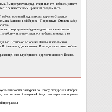
ных. Вы прогуляетесь среди старинных стен и башен, узнаете
итесь с величественным Троицким собором и его
ой победы псковичей над польским королем Стефаном
больших башен во всей Европе – Покровскую. Сможете зайди
ролома.
ии всего маршрута вы будете видеть храмы совершенно
ок-поребрик», и почему псковичи любили звонницы, а не
дут вас. Легенда об основании Пскова, и как обычная
В. Каверина «Два капитана». И загадка – кто такие скобари
тражающей жизнь губернского, дореволюционного Пскова.
бусно-пешеходная экскурсия по Пскову, экскурсия в Избо́рск
 пакет питания: 4 завтрака 4 обеда, трансферы по программе.
ной программы