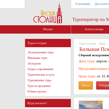
О компании
Для агентс
Туроператор по 
Москва
Золотое кольцо
Туры и отдых
Туры по России
»
Псков
»
Большая Пск
Экскурсионные туры
Сборный экскурсионный
Школьные туры
Дата тура:
апрель -
Экскурсии
Продолжительност
Отдых и проживание
Туристические услуги
Цена тура:
от 32 4
Однодневные туры
Цены
Туры на праздники
Речные круизы
Куда поехать?