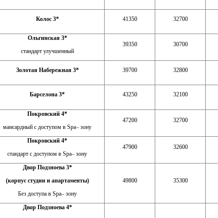
Колос 3*
41350
32700
Ольгинская 3*
39350
30700
стандарт улучшенный
Золотая Набережная 3*
39700
32800
Барселона 3*
43250
32100
Покровский 4*
47200
32700
мансардный с доступом в Spa– зону
Покровский 4*
47900
32600
стандарт с доступом в Spa– зону
Двор Подзноева 3*
(корпус студии и апартаменты)
49800
35300
Без доступа в Spa– зону
Двор Подзноева 4*