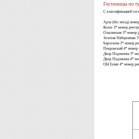
Гостиницы по т
С классификацией гос
Арль (без звезд) номе
Колос 3* номер реест
Ольгинская 3* номер 
Золотая Набережная 3
Барселона 3* номер р
Покровский 4* номер 
Двор Подзноева 3* но
Двор Подзноева 4* но
Old Estate 4* номер р