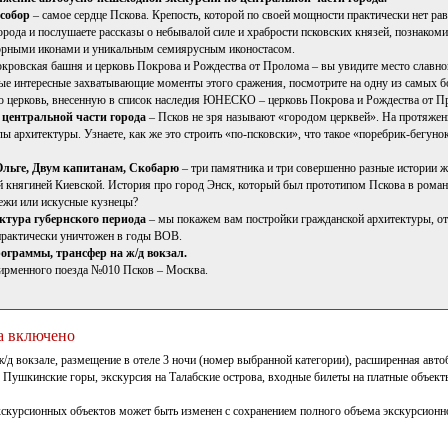
 собор
– самое сердце Пскова. Крепость, которой по своей мощности практически нет рав
орода и послушаете рассказы о небывалой силе и храбрости псковских князей, познаком
орными иконами и уникальным семиярусным иконостасом.
кровская башня и церковь Покрова и Рождества от Пролома – вы увидите место славн
мые интересные захватывающие моменты этого сражения, посмотрите на одну из самых 
 церковь, внесенную в список наследия ЮНЕСКО – церковь Покрова и Рождества от П
центральной части города
– Псков не зря называют «городом церквей». На протяжен
ы архитектуры. Узнаете, как же это строить «по-псковски», что такое «поребрик-бегун
льге, Двум капитанам, Скобарю
– три памятника и три совершенно разные истории ж
 княгиней Киевской. История про город Энск, который был прототипом Пскова в романе 
ежи или искусные кузнецы?
ктура губернского периода
– мы покажем вам постройки гражданской архитектуры, о
практически уничтожен в годы ВОВ.
рограммы, трансфер на ж/д вокзал.
фирменного поезда №010 Псков – Москва.
а включено
ж/д вокзале, размещение в отеле 3 ночи (номер выбранной категории), расширенная авто
 Пушкинские горы, экскурсия на Талабские острова, входные билеты на платные объекты,
скурсионных объектов может быть изменен с сохранением полного объема экскурсион