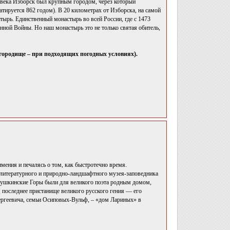
 века Изборск был крупным городом, через который
тируется 862 годом). В 20 километрах от Изборска, на самой
ырь. Единственный монастырь во всей России, где с 1473
енной Войны. Но наш монастырь это не только святая обитель,
 городище – при подходящих погодных условиях).
ения и печалясь о том, как быстротечно время.
-литературного и природно-ландшафтного музея-заповедника
 Пушкинские Горы были для великого поэта родным домом,
 последнее пристанище великого русского гения — его
ергеевича, семьи Осиповых-Вульф, – «дом Лариных» в