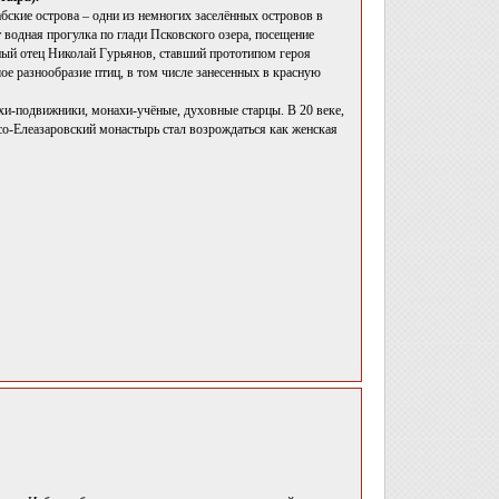
абские острова – одни из немногих заселённых островов в
 водная прогулка по глади Псковского озера, посещение
тный отец Николай Гурьянов, ставший прототипом героя
ое разнообразие птиц, в том числе занесенных в красную
хи-подвижники, монахи-учёные, духовные старцы. В 20 веке,
со-Елеазаровский монастырь стал возрождаться как женская