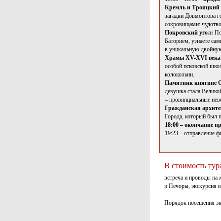
Кремль и Троицкий
загадки Довмонтова г
сокровищами: чудотв
Покровский угол:
По
Баторием, узнаете са
в уникальную двойную
Храмы XV-XVI века 
особой псковской школ
колокольни.
Памятник княгине О
девушка стала Великой
– провинциальные нев
Гражданская архите
Города, который был 
18:00 – окончание п
19:23 – отправление 
В стоимость тур
встреча и проводы на 
и Печоры, экскурсия в
Порядок посещения эк