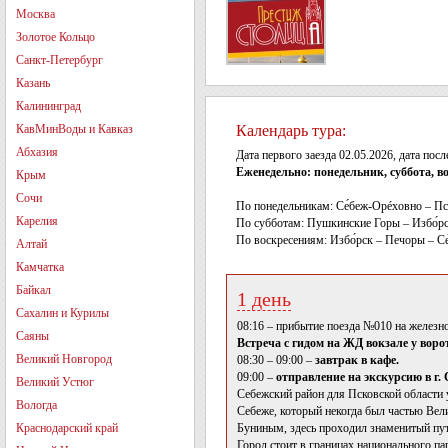
Москва
Золотое Кольцо
Санкт-Петербург
Казань
Калининград
КавМинВоды и Кавказ
Календарь тура:
Абхазия
Дата первого заезда 02.05.2026, дата посл
Еженедельно: понедельник, суббота, в
Крым
Сочи
По понедельникам: Се́беж-Орéховно – П
Карелия
По субботам: Пушкинские Горы – Избо́рс
По воскресениям: Избо́рск – Печоры – С
Алтай
Камчатка
Байкал
1 день
Сахалин и Курилы
08:16 – прибытие поезда №010 на железн
Саяны
Встреча с гидом на ЖД вокзале у ворот
Великий Новгород
08:30 – 09:00 –
завтрак в кафе.
09:00 –
отправление на экскурсию в г.
Великий Устюг
Себежский район для Псковской области у
Вологда
Себеже, который некогда был частью Вели
Краснодарский край
Буниным, здесь проходил знаменитый пут
Город стоит в границах национального па