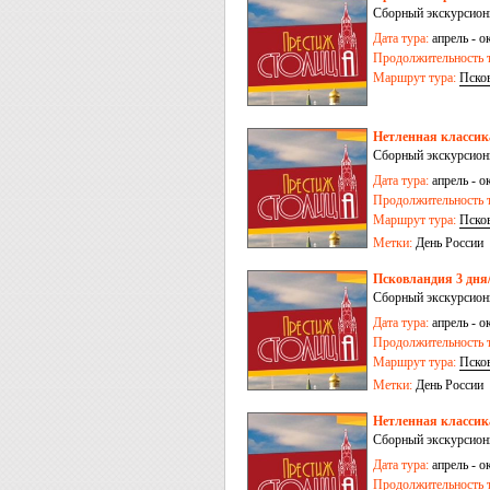
Сборный экскурсионн
Дата тура:
апрель - ок
Продолжительность т
Маршрут тура:
Пско
Нетленная классика
Сборный экскурсионн
Дата тура:
апрель - ок
Продолжительность т
Маршрут тура:
Пско
Метки:
День России
Псковландия 3 дня
Сборный экскурсионн
Дата тура:
апрель - ок
Продолжительность т
Маршрут тура:
Пско
Метки:
День России
Нетленная классика
Сборный экскурсионн
Дата тура:
апрель - ок
Продолжительность т