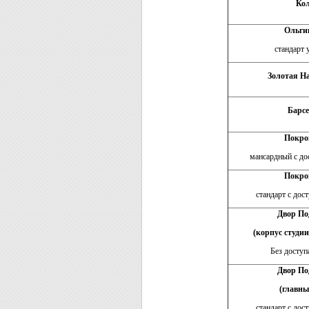
Кол
Ольги
стандарт
Золотая Н
Барсе
Покро
мансардный с до
Покро
стандарт с дос
Двор По
(корпус студи
Без доступ
Двор По
(главны
стандарт с дос