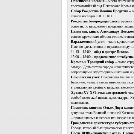
Ольгинская часовня
– место притяжени
хрестоматийный вид Псковского Крома и, 
Собор Рождества Иоанна Предтечи
– о
список наследия ЮНЕСКО.
Рождества Богородицы Снетогорский
основан, по церковному преданию, защи
Памятник князю Александру Невском
совсем крохотным вблизи величественны
Варлаамовский угол
– часть крепостных
Именно здесь псковичи отразили осаду ш
14:15 – 15:00 –
обед в центре Пскова.
15:00 – 18:00 –
продолжение автобусно-
Кремль и Троицкий собор
– самое серд
загадки Довмонтова города и послушаете
сокровищами: чудотворными иконами и 
Покровский угол:
Покровская башня и 
Баторием, узнаете самые интересные зах
в уникальную двойную церковь, внесенн
Храмы XV-XVI века центральной час
особой псковской школы архитектуры. Узн
колокольни.
Памятник княгине Ольге, Двум капи
девушка стала Великой княгиней Киевской
– провинциальные невежи или искусные 
Гражданская архитектура губернског
Города, который был практически уничт
После 18:00 – трансфер в отель. Свобо