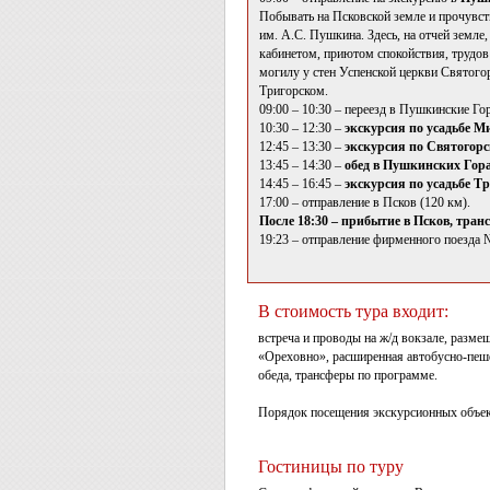
Побывать на Псковской земле и прочувст
им. А.С. Пушкина. Здесь, на отчей земл
кабинетом, приютом спокойствия, трудов
могилу у стен Успенской церкви Святого
Тригорском.
09:00 – 10:30 – переезд в Пушкинские Го
10:30 – 12:30 –
экскурсия по усадьбе М
12:45 – 13:30 –
экскурсия по Святогор
13:45 – 14:30 –
обед в Пушкинских Гора
14:45 – 16:45 –
экскурсия по усадьбе Тр
17:00 – отправление в Псков (120 км).
После 18:30 – прибытие в Псков, транс
19:23 – отправление фирменного поезда 
В стоимость тура входит:
встреча и проводы на ж/д вокзале, разме
«Ореховно», расширенная автобусно-пешех
обеда, трансферы по программе.
Порядок посещения экскурсионных объек
Гостиницы по туру