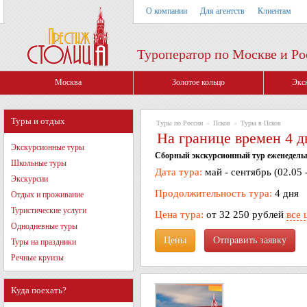
О компании
Для агентств
Клиентам
Туроператор по Москве и Ро
Москва
Золотое кольцо
Экс
Туры и отдых
Туры по России
»
Псков
»
Туры в Псков
На границе времен 4 д
Экскурсионные туры
Сборный экскурсионный тур еженедельно
Школьные туры
Дата тура:
май - сентябрь (02.05 
Экскурсии
Продолжительность тура:
4 дня
Отдых и проживание
Туристические услуги
Цена тура:
от 32 250 рублей
все 
Однодневные туры
Цены
Туры на праздники
Речные круизы
Куда поехать?