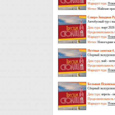
Маршрут тура:
Пско
Метки:
Майские пра
Северо-Западная Ру
Автобусный тур с в
Дата тура:
март 2026 
Продолжительность т
Маршрут тура:
Пско
Метки:
Новогодние 
Путёвые заметки 4 
Сборный экскурсионны
Дата тура:
май - октя
Продолжительность т
Маршрут тура:
Пско
Большая Псковская
Сборный экскурсионны
Дата тура:
апрель - ок
Продолжительность т
Маршрут тура:
Пско