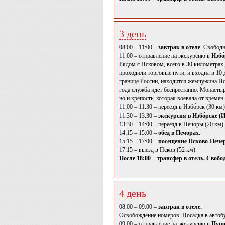
3 день
08:00 – 11:00 –
завтрак в отеле
. Свободн
11:00 – отправление на экскурсию в
Избо
Рядом с Псковом, всего в 30 километрах
проходили торговые пути, и входил в 10 
границе России, находится жемчужина Пс
года служба идет беспрестанно. Монастыр
но и крепость, которая воевала от времен
11:00 – 11:30 – переезд в Избо́рск (30 км
11:30 – 13:30 –
экскурсия в Избо́рске 
13:30 – 14:00 – переезд в Печоры (20 км)
14:15 – 15:00 –
обед в Печорах.
15:15 – 17:00 –
посещение Псково-Печер
17:15 – выезд в Псков (52 км).
После 18:00 – трансфер в отель. Свобо
4 день
08:00 – 09:00 –
завтрак в отеле.
Освобождение номеров. Посадка в автобу
09:00 – отправление на экскурсию в
Пушк