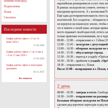
Нижний Новгород
европейская размеренность и уют этих м
Подмосковье
В рамках экскурсии вы узнаете, почему 
находками археологов. А с колокольни Ро
Псков
Ещё одна достопримечательность этого кр
Смоленск
посетителей. Его создатель – обладатель
он вернулся на псковскую землю, чтобы 
это в память о своей маме, которая прив
Последние новости
место поражает своей красотой, оттого о
только приятные воспоминания, но и чуд
График работы офиса с 11 по 15
09:00 – 12:00 – отправление в г. Се́беж (
июня 2026 г.
12:00 – 12:45 –
экскурсия с дегустацие
11.06.2026
13:00 – 14:30 –
обзорная экскурсия по 
График работы офиса с 1 по 4 мая и
14:30 – 15:30 –
обед в центре города.
с 9 по 12 мая 2026 г.
15:30 – 16:30 – переезд в усадьбу «Орéхо
27.04.2026
16:30 – 18:30 – прибытие в
усадьбу «Орé
18:30 – отправление в г. Псков.
График работы офиса в новогодние
праздники
После 21:00 – возвращение в г. Псков, 
30.12.2025
Все новости
2 день
08:00 – 10:30 –
завтрак в отеле.
Свободн
10:30 – 14:00 –
отправление на расшир
Большая обзорная экскурсия по Пско
сделаем ряд коротких переездов и ряд п