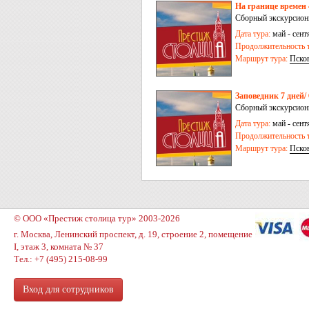
На границе времен 
Сборный экскурсионн
Дата тура:
май - сентя
Продолжительность т
Маршрут тура:
Пско
Заповедник 7 дней/
Сборный экскурсионны
Дата тура:
май - сентя
Продолжительность т
Маршрут тура:
Пско
Залавье
-
Усадище
© ООО «Престиж столица тур» 2003-2026
г. Москва, Ленинский проспект, д. 19, строение 2, помещение
I, этаж 3, комната № 37
Тел.: +7 (495) 215-08-99
Вход для сотрудников