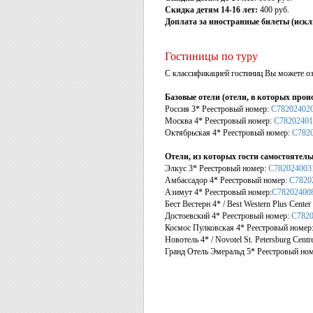
Скидка детям 14-16 лет:
400 руб.
Доплата за иностранные билеты (иск
Гостиницы по туру
С классификацией гостиниц Вы можете оз
Базовые отели (отели, в которых прои
Россия 3* Реестровый номер:
С78202402
Москва 4* Реестровый номер:
С78202401
Октябрьская 4* Реестровый номер:
С782
Отели, из которых гости самостоятель
Элкус 3* Реестровый номер:
С782024003
Амбассадор 4* Реестровый номер:
С7820
Азимут 4* Реестровый номер:
С78202400
Бест Вестерн 4* / Best Western Plus Cente
Достоевский 4* Реестровый номер:
С7820
Космос Пулковская 4* Реестровый номер
Новотель 4* / Novotel St. Petersburg Cen
Гранд Отель Эмеральд 5* Реестровый но