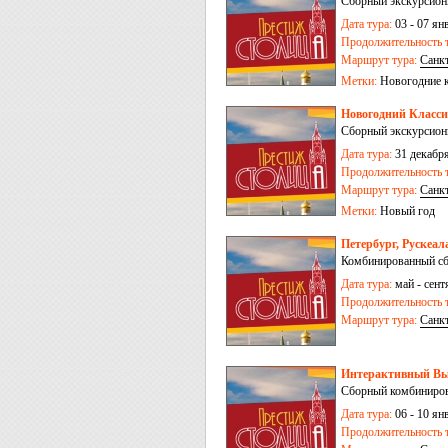
Сборный экскурсион
Дата тура:
03 - 07 ян
Продолжительность т
Маршрут тура:
Санк
Метки:
Новогодние 
Новогодний Классич
Сборный экскурсион
Дата тура:
31 декабря
Продолжительность т
Маршрут тура:
Санк
Метки:
Новый год
Петербург, Рускеал
Комбинированный сбо
Дата тура:
май - сентя
Продолжительность т
Маршрут тура:
Санк
Интерактивный Выб
Сборный комбиниров
Дата тура:
06 - 10 ян
Продолжительность т