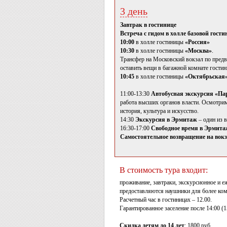
3 день
Завтрак в гостинице
Встреча с гидом в холле базовой гост
10:00
в холле гостиницы
«Россия»
10:30
в холле гостиницы
«Москва»
.
Трансфер на Московский вокзал по предва
оставить вещи в багажной комнате гостин
10:45
в холле гостиницы
«Октябрьская
11:00-13:30
Автобусная экскурсия «Па
работа высших органов власти. Осмотрим
история, культура и искусство.
14:30
Экскурсия в Эрмитаж
– один из 
16:30-17:00
Свободное время в Эрмитаже
Самостоятельное возвращение на вокз
В стоимость тура входит:
проживание, завтраки, экскурсионное и е
предоставляются наушники для более ко
Расчетный час в гостиницах – 12.00.
Гарантированное заселение после 14:00 (1
Скидка детям до 14 лет
: 1800 руб.