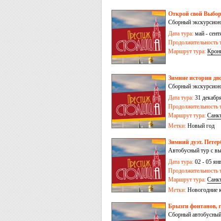
Открой свой Выборг
Сборный экскурсионн
Дата тура:
май - сентя
Продолжительность т
Маршрут тура:
Крон
Зимние истории дво
Сборный экскурсион
Дата тура:
31 декабря
Продолжительность т
Маршрут тура:
Санк
Метки:
Новый год
Зимний дуэт. Петер
Автобусный тур с в
Дата тура:
02 - 05 ян
Продолжительность т
Маршрут тура:
Санк
Метки:
Новогодние 
Брызги фонтанов, г
Сборный автобусный