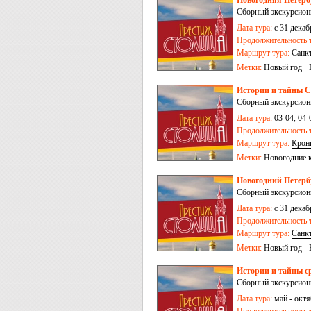
Новогодняя Петерб
Сборный экскурсионн
Дата тура:
с 31 декаб
Продолжительность т
Маршрут тура:
Санк
Метки:
Новый год
Истории и тайны С
Сборный экскурсион
Дата тура:
03-04, 04-
Продолжительность т
Маршрут тура:
Крон
Метки:
Новогодние 
Новогодний Петербур
Сборный экскурсионн
Дата тура:
с 31 декаб
Продолжительность т
Маршрут тура:
Санк
Метки:
Новый год
Истории и тайны ср
Сборный экскурсионн
Дата тура:
май - октяб