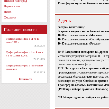
Нижний Новгород
Трансфер от музея по базовым гостини
Подмосковье
Псков
Смоленск
2 день
Завтрак в гостинице
Последние новости
Встреча с гидом в холле базовой гост
10:00
в холле гостиницы
«Москва».
График работы офиса с 11 по 15
10:15
в холле гостиницы
«Октябрьская
июня 2026 г.
10:45
в холле гостиницы
«Россия»
11.06.2026
10:45
Загородная экскурсия в Царское
График работы офиса с 1 по 4 мая и
с 9 по 12 мая 2026 г.
место императрицей Екатериной II. На т
27.04.2026
павильоны, мосты, мраморные монументы,
романтическую атмосферу.
График работы офиса в новогодние
12:30
Экскурсия в Екатерининский дв
праздники
произведением русского садово-парковог
30.12.2025
воссозданы, благодаря чему прогулка во
Все новости
владельцев изнутри.
Свободное время в 
Трансфер по базовым гостиницам «Рос
(19:00 при наборе группы в Павловск)
*24.04 переход на летний режим работ