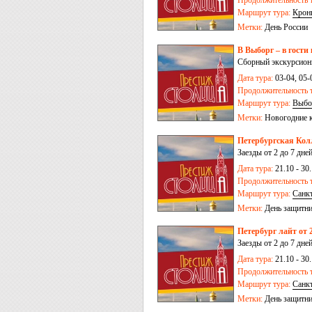
Продолжительность т
Маршрут тура:
Крон
Метки:
День России
В Выборг – в гости
Сборный экскурсион
Дата тура:
03-04, 05-
Продолжительность т
Маршрут тура:
Выбо
Метки:
Новогодние 
Петербургская Колл
Заезды от 2 до 7 дне
Дата тура:
21.10 - 30.
Продолжительность т
Маршрут тура:
Санк
Метки:
День защитни
Петербург лайт от 2
Заезды от 2 до 7 дне
Дата тура:
21.10 - 30.
Продолжительность т
Маршрут тура:
Санк
Метки:
День защитни