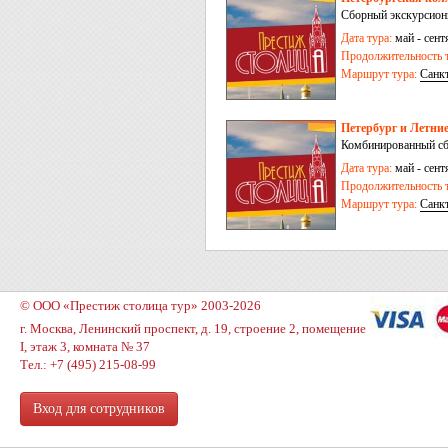
Сборный экскурсионн
Дата тура:
май - сентя
Продолжительность т
Маршрут тура:
Санк
Петербург и Летние
Комбинированный сб
Дата тура:
май - сентя
Продолжительность т
Маршрут тура:
Санк
Киндасово
© ООО «Престиж столица тур» 2003-2026
г. Москва, Ленинский проспект, д. 19, строение 2, помещение
I, этаж 3, комната № 37
Тел.: +7 (495) 215-08-99
Вход для сотрудников