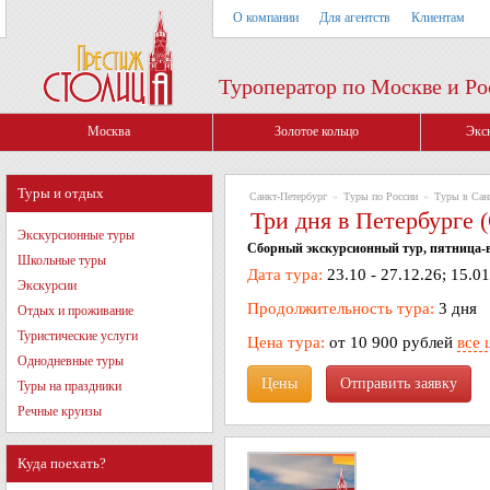
О компании
Для агентств
Клиентам
Туроператор по Москве и Ро
Москва
Золотое кольцо
Экс
Туры и отдых
Санкт-Петербург
»
Туры по России
»
Туры в Сан
Три дня в Петербурге 
Экскурсионные туры
Сборный экскурсионный тур, пятница-в
Школьные туры
Дата тура:
23.10 - 27.12.26; 15.01
Экскурсии
Продолжительность тура:
3 дня
Отдых и проживание
Туристические услуги
Цена тура:
от 10 900 рублей
все 
Однодневные туры
Цены
Туры на праздники
Речные круизы
Куда поехать?