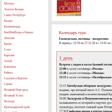
Москва
Золотое Кольцо
Санкт-Петербург
Казань
Калининград
КавМинВоды и Кавказ
Календарь тура:
Абхазия
Еженедельно, пятница - воскресенье
В период c 23.10 по 27.12.26 и с 15.01 по 
Крым
Сочи
Карелия
1 день
Алтай
Встреча с гидом в холле базовой гост
Камчатка
12:00
в холле гостиницы
«Россия»
Байкал
12:40
в холле гостиницы
«Москва»
13:15
в холле гостиницы
«Октябрьская
Сахалин и Курилы
Саяны
13:15
Автобусная обзорная экскурсия
Великий Новгород
всадник, про который писал А.С. Пушкин
увидим знаменитый и величественный Кр
Великий Устюг
16:00
Экскурсия в Петропавловскую кр
Вологда
познакомитесь ее историей и ощутите ду
Краснодарский край
скульптуру, посетите главный храм Петер
17:30
Свободное время в центре города