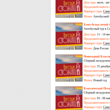
Дата тура:
июль - авгу
Продолжительность т
Маршрут тура:
Санк
Метки:
Автобусный 
Блюз белых ночей 4
Автобусный тур в Са
Дата тура:
11 - 14 ию
Продолжительность т
Маршрут тура:
Санк
Метки:
День России
Новогодний Класси
Сборный экскурсион
Дата тура:
31 декабря
Продолжительность т
Маршрут тура:
Санк
Метки:
Новый год
Классический Петер
Сборный экскурсион
Дата тура:
03 - 06 ян
Продолжительность т
Маршрут тура:
Санк