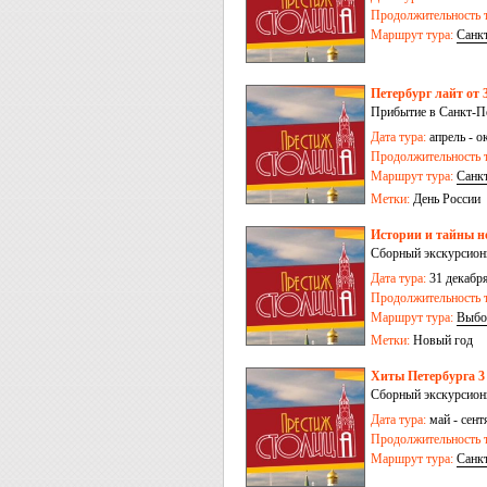
Продолжительность т
Маршрут тура:
Санк
Петербург лайт от 3
Прибытие в Санкт-Пе
Дата тура:
апрель - о
Продолжительность т
Маршрут тура:
Санк
Метки:
День России
Истории и тайны но
Сборный экскурсион
Дата тура:
31 декабря
Продолжительность т
Маршрут тура:
Выбо
Метки:
Новый год
Хиты Петербурга 3
Сборный экскурсионн
Дата тура:
май - сентя
Продолжительность т
Маршрут тура:
Санк