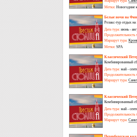
Маршрут тура:
Санк
Метки:
Новогодние 
Белые ночи на Финс
Релакс-тур отдых на
Дата тура:
июнь - авгу
Продолжительность т
Маршрут тура:
Крон
Метки:
SPA
Классический Петер
Комбинированный сбо
Дата тура:
май - сентя
Продолжительность т
Маршрут тура:
Санк
Классический Петер
Комбинированный сб
Дата тура:
май - сентя
Продолжительность т
Маршрут тура:
Санк
Петербургская колл