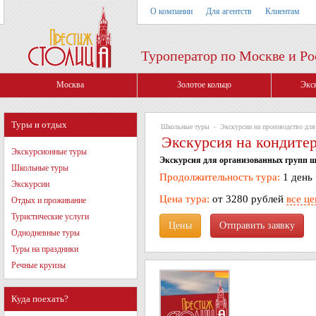
О компании
Для агентств
Клиентам
Туроператор по Москве и Ро
Москва
Золотое кольцо
Экс
Туры и отдых
Школьные туры
»
Экскурсии на производство дл
Экскурсия на кондите
Экскурсионные туры
Экскурсия для организованных групп 
Школьные туры
Продолжительность тура:
1 день
Экскурсии
Цена тура:
от 3280 рублей
все ц
Отдых и проживание
Туристические услуги
Цены
Однодневные туры
Туры на праздники
Речные круизы
Куда поехать?