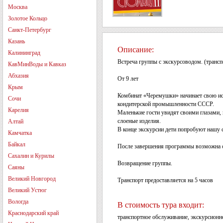
Москва
Золотое Кольцо
Санкт-Петербург
Казань
Описание:
Калининград
Встреча группы с экскурсоводом. (транс
КавМинВоды и Кавказ
Абхазия
От 9 лет
Крым
Комбинат «Черемушки» начинает свою ист
Сочи
кондитерской промышленности СССР.
Карелия
Маленькие гости увидят своими глазами,
слоеные изделия.
Алтай
В конце экскурсии дети попробуют нашу 
Камчатка
Байкал
После завершения программы возможна орг
Сахалин и Курилы
Возвращение группы.
Саяны
Великий Новгород
Транспорт предоставляется на 5 часов
Великий Устюг
Вологда
В стоимость тура входит:
Краснодарский край
транспортное обслуживание, экскурсионн