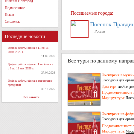
Нижний Новгород
Подмосковье
Посещаемые города:
Псков
Смоленск
Поселок Правди
Россия
Последние новости
График работы офиса с 11 по 15
июня 2026 г.
11.06.2026
Все туры по данному напра
График работы офиса с 1 по 4 мая и
с 9 по 12 мая 2026 г.
27.04.2026
Экскурсия в музей
Экскурсия для орга
График работы офиса в новогодние
праздники
Дата тура:
любые дат
30.12.2025
Продолжительность т
Все новости
Маршрут тура:
Посе
Экскурсия на фабр
Экскурсия для орга
Продолжительность т
Маршрут тура:
Моск