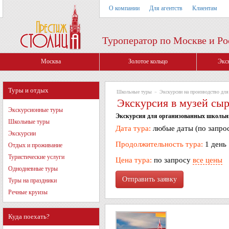
О компании
Для агентств
Клиентам
Туроператор по Москве и Ро
Москва
Золотое кольцо
Экс
Туры и отдых
Школьные туры
»
Экскурсии на производство дл
Экскурсия в музей сы
Экскурсионные туры
Экскурсия для организованных школьн
Школьные туры
Дата тура:
любые даты (по запро
Экскурсии
Продолжительность тура:
1 день
Отдых и проживание
Туристические услуги
Цена тура:
по запросу
все цены
Однодневные туры
Туры на праздники
Речные круизы
Куда поехать?