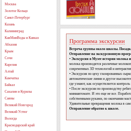
Москва
Золотое Кольцо
Санкт-Петербург
Казань
Калининград
КавМинВоды и Кавказ
Программа экскурсии
Абхазия
Встреча группы около школы. Посадка
Крым
Отправление на экскурсионную прогр
Сочи
• Экскурсия в Музее истории молока и
молока производятся различные молокоп
Карелия
современных 3D технологий и интерактив
Алтай
• Экскурсия по цеху глазированных сырк
Камчатка
автоматические линии и другое высокоте
где узнают, как осуществляется контроль
Байкал
• После экскурсии по производству ребята
Сахалин и Курилы
миниавтомате. И это еще не все. Порабо
Саяны
собственными руками, по окончании масте
Удивительные превращения молока в самы
Великий Новгород
Отправление обратно к школе.
Великий Устюг
Вологда
Краснодарский край