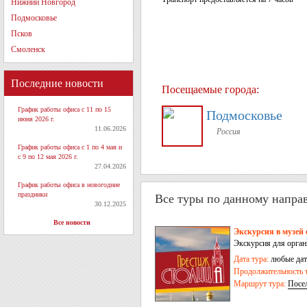
Нижний Новгород
Подмосковье
Псков
Смоленск
Последние новости
Посещаемые города:
График работы офиса с 11 по 15
Подмосковье
июня 2026 г.
11.06.2026
Россия
График работы офиса с 1 по 4 мая и
с 9 по 12 мая 2026 г.
27.04.2026
График работы офиса в новогодние
праздники
Все туры по данному напра
30.12.2025
Все новости
Экскурсия в музей
Экскурсия для орга
Дата тура:
любые дат
Продолжительность т
Маршрут тура:
Посе