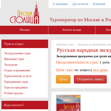
О компании
Для агентств
Клиентам
Туроператор по Москве и Ро
Москва
Золотое кольцо
Экс
Туры и отдых
Школьные туры
»
Экскурсии на производство дл
Русская народная экс
Экскурсионные туры
Экскурсионная программа для групп ш
Школьные туры
Продолжительность тура:
1 день
Экскурсии
Цена тура:
по запросу
все цены
Отдых и проживание
Туристические услуги
Цены
Однодневные туры
Туры на праздники
Речные круизы
Куда поехать?