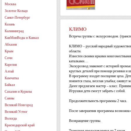
Москва
Золотое Кольцо
Санкт-Петербург
Казань
КЛИМО
Калининград
Встреча группы с экскурсоводом. (транс
КавМинВоды и Кавказ
Абхазия
КЛИМО – русский народный художественн
Крым
области.
Известен своими яркими многоместными
Сочи
каталками…
Карелия
Экскурсовод знакомит с историей промыс
круглых деталей при помощи резинки и ш
Алтай
В программу входит посещение цеха. Дет
Камчатка
появятся глаза, веселая улыбка; оживут 
Байкал
Далее предлагаем мастер – класс. Принима
Игрушки дети смогут забрать с собой.
Сахалин и Курилы
Саяны
Продолжительность программы 2 часа.
Великий Новгород
После завершения программы возможна орг
Великий Устюг
Вологда
Возвращение группы.
Краснодарский край
Транспорт предоставляется на 7 часов