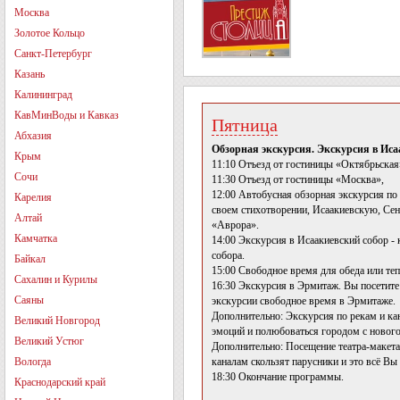
Москва
Золотое Кольцо
Санкт-Петербург
Казань
Калининград
КавМинВоды и Кавказ
Пятница
Абхазия
Обзорная экскурсия. Экскурсия в Иса
Крым
11:10 Отъезд от гостиницы «Октябрьская
Сочи
11:30 Отъезд от гостиницы «Москва»,
12:00 Автобусная обзорная экскурсия п
Карелия
своем стихотворении, Исаакиевскую, Сен
Алтай
«Аврора».
Камчатка
14:00 Экскурсия в Исаакиевский собор -
собора.
Байкал
15:00 Свободное время для обеда или теп
Сахалин и Курилы
16:30 Экскурсия в Эрмитаж. Вы посетите
Саяны
экскурсии свободное время в Эрмитаже.
Дополнительно: Экскурсия по рекам и ка
Великий Новгород
эмоций и полюбоваться городом с нового
Великий Устюг
Дополнительно: Посещение театра-макета 
Вологда
каналам скользят парусники и это всё В
18:30 Окончание программы.
Краснодарский край