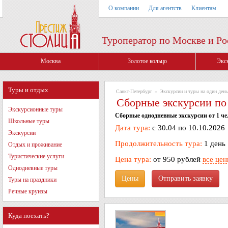
О компании
Для агентств
Клиентам
Туроператор по Москве и Ро
Москва
Золотое кольцо
Экс
Туры и отдых
Санкт-Петербург
»
Экскурсии и туры на один день
Сборные экскурсии по
Экскурсионные туры
Сборные однодневные экскурсии от 1 че
Школьные туры
Дата тура:
с 30.04 по 10.10.2026
Экскурсии
Продолжительность тура:
1 день
Отдых и проживание
Туристические услуги
Цена тура:
от 950 рублей
все це
Однодневные туры
Цены
Туры на праздники
Речные круизы
Куда поехать?