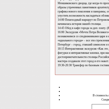
Меншиковского дворца, где когда-то про
образы утраченных памятников архитекту
графика нового поколения и панорамы, о
упустить возможность насладиться облик
14:00 Пешеходный маршрут по Петровско
начиналась история нашей столицы.
14:45 Обед в кафе города за доп. плату. (8
16:00 Экскурсия «Мечта Петра Великого»
познакомимся со сподвижниками царя и е
«идеального города» – все эти стремлен
Петербург – город, ставший символом и
18:15 Интерактивная экскурсия «Как это 
фигурки и интерактивные кнопки, при на
достопримечательности столицы Российско
мастера создавали этот город и его макет.
19:30-20:30 Трансфер по базовым гостин
В стоимость 
Скидк