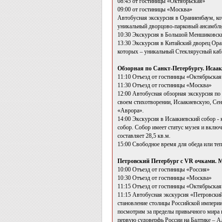
08:45 от гостиницы «Октябрьская»
09:00 от гостиницы «Москва»
Автобусная экскурсия в Ораниенбаум, к
уникальный дворцово-парковый ансамбль
10:30 Экскурсия в Большой Меншиковски
13:30 Экскурсия в Китайский дворец Ора
которых – уникальный Стеклярусный каб
Обзорная по Санкт-Петербургу. Исаак
11:10 Отъезд от гостиницы «Октябрьская
11:30 Отъезд от гостиницы «Москва»
12:00 Автобусная обзорная экскурсия п
своем стихотворении, Исаакиевскую, Сен
«Аврора».
14:00 Экскурсия в Исаакиевский собор -
собор. Собор имеет статус музея и вклю
составляет 28,5 кв.м.
15:00 Свободное время для обеда или теп
Петровский Петербург с VR очками. М
10:00 Отъезд от гостиницы «Россия»
10:30 Отъезд от гостиницы «Москва»
11:15 Отъезд от гостиницы «Октябрьская
11:15 Автобусная экскурсия «Петровский
становление столицы Российской империи
посмотрим за пределы привычного мира и
первую судоверфь России на Балтике – Ад