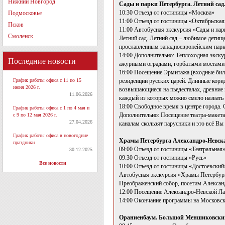
Нижний Новгород
Сады и парки Петербурга. Летний сад
10:30 Отъезд от гостиницы «Москва»
Подмосковье
11:00 Отъезд от гостиницы «Октябрьская
Псков
11:00 Автобусная экскурсия «Сады и пар
Смоленск
Летний сад. Летний сад – любимое детище
прославленным западноевропейским парка
14:00 Дополнительно: Теплоходная экску
Последние новости
ажурными оградами, горбатыми мостами
16:00 Посещение Эрмитажа (входные биле
График работы офиса с 11 по 15
резиденции русских царей. Длинные кори
июня 2026 г.
возвышающиеся на пьедесталах, древние 
11.06.2026
каждый из которых можно смело назвать 
18:00 Свободное время в центре города. 
График работы офиса с 1 по 4 мая и
Дополнительно: Посещение театра-макета 
с 9 по 12 мая 2026 г.
27.04.2026
каналам скользят парусники и это всё В
График работы офиса в новогодние
Храмы Петербурга Александро-Невска
праздники
09:00 Отъезд от гостиницы «Театральная»
30.12.2025
09:30 Отъезд от гостиницы «Русь»
Все новости
10:00 Отъезд от гостиницы «Достоевский
Автобусная экскурсия «Храмы Петербург
Преображенский собор, посетим Алекса
12:00 Посещение Александро-Невской Лав
14:00 Окончание программы на Московск
Ораниенбаум. Большой Меншиковский