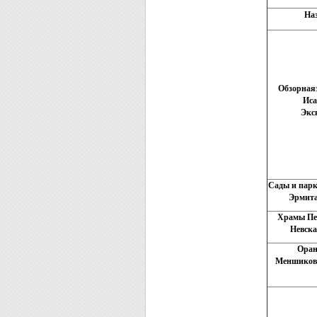
На
Обзорная
Иса
Экс
Сады и парк
Эрмита
Храмы Пет
Невска
Оран
Меншиковс