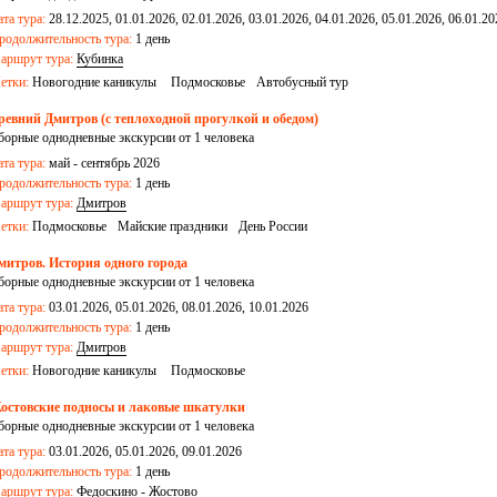
ата тура:
28.12.2025, 01.01.2026, 02.01.2026, 03.01.2026, 04.01.2026, 05.01.2026, 06.01.20
9.01.2026, 10.01.2026, 17.01.2026, 27.12.2026
родолжительность тура:
1 день
аршрут тура:
Кубинка
етки:
Новогодние каникулы
Подмосковье
Автобусный тур
ревний Дмитров (с теплоходной прогулкой и обедом)
борные однодневные экскурсии от 1 человека
ата тура:
май - сентябрь 2026
родолжительность тура:
1 день
аршрут тура:
Дмитров
етки:
Подмосковье
Майские праздники
День России
митров. История одного города
борные однодневные экскурсии от 1 человека
ата тура:
03.01.2026, 05.01.2026, 08.01.2026, 10.01.2026
родолжительность тура:
1 день
аршрут тура:
Дмитров
етки:
Новогодние каникулы
Подмосковье
остовские подносы и лаковые шкатулки
борные однодневные экскурсии от 1 человека
ата тура:
03.01.2026, 05.01.2026, 09.01.2026
родолжительность тура:
1 день
аршрут тура:
Федоскино
-
Жостово