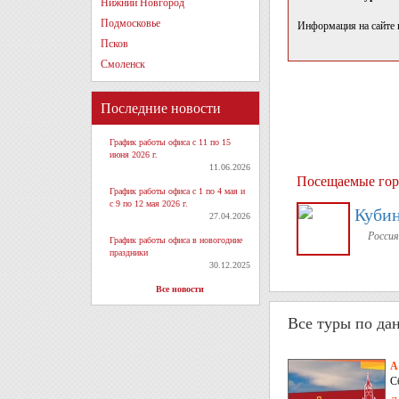
Нижний Новгород
Подмосковье
Информация на сайте 
Псков
Смоленск
Последние новости
График работы офиса с 11 по 15
июня 2026 г.
11.06.2026
Посещаемые гор
График работы офиса с 1 по 4 мая и
с 9 по 12 мая 2026 г.
Куби
27.04.2026
Россия
График работы офиса в новогодние
праздники
30.12.2025
Все новости
Все туры по да
А
С