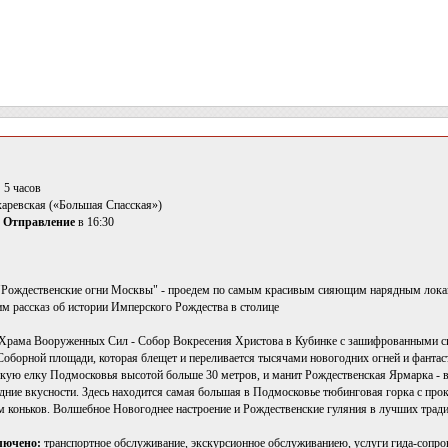
:
5 часов
харевская («Большая Спасская»)
.
Отправление
в 16:30
 "Рождественские огни Москвы" - проедем по самым красивым сияющим нарядным лока
 рассказ об истории Имперского Рождества в столице
о Храма Вооруженных Сил - Собор Вокресения Христова в Кубинке с зашифрованными
 Соборной площади, которая блещет и переливается тысячами новогодних огней и фантас
ую елку Подмосковья высотой больше 30 метров, и манит Рождественская Ярмарка - в
дние вкусности. Здесь находится самая большая в Подмосковье тюбинговая горка с пр
м коньков. Волшебное Новогоднее настроение и Рождественские гуляния в лучших трад
лючено:
транспортное обслуживание, экскурсионное обслуживаниею, услуги гида-сопр