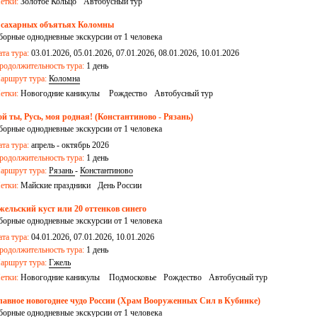
етки:
Золотое Кольцо
Автобусный тур
 сахарных объятьях Коломны
борные однодневные экскурсии от 1 человека
ата тура:
03.01.2026, 05.01.2026, 07.01.2026, 08.01.2026, 10.01.2026
родолжительность тура:
1 день
аршрут тура:
Коломна
етки:
Новогодние каникулы
Рождество
Автобусный тур
ой ты, Русь, моя родная! (Константиново - Рязань)
борные однодневные экскурсии от 1 человека
ата тура:
апрель - октябрь 2026
родолжительность тура:
1 день
аршрут тура:
Рязань
-
Константиново
етки:
Майские праздники
День России
жельский куст или 20 оттенков синего
борные однодневные экскурсии от 1 человека
ата тура:
04.01.2026, 07.01.2026, 10.01.2026
родолжительность тура:
1 день
аршрут тура:
Гжель
етки:
Новогодние каникулы
Подмосковье
Рождество
Автобусный тур
лавное новогоднее чудо России (Храм Вооруженных Сил в Кубинке)
борные однодневные экскурсии от 1 человека