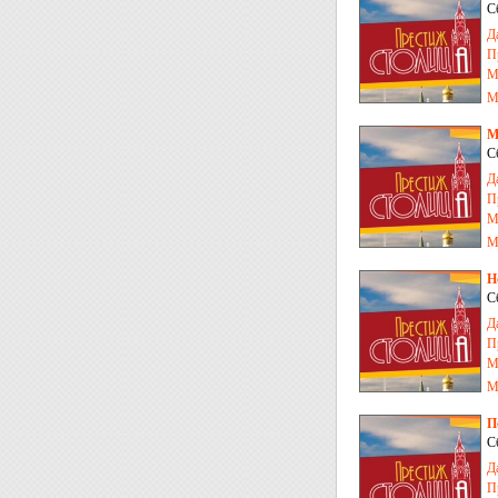
С
Д
П
М
М
М
С
Д
П
М
М
Н
С
Д
П
М
М
П
С
Д
П