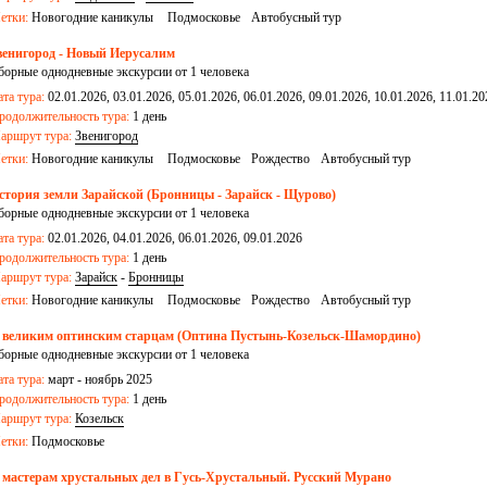
етки:
Новогодние каникулы
Подмосковье
Автобусный тур
венигород - Новый Иерусалим
борные однодневные экскурсии от 1 человека
ата тура:
02.01.2026, 03.01.2026, 05.01.2026, 06.01.2026, 09.01.2026, 10.01.2026, 11.01.20
родолжительность тура:
1 день
аршрут тура:
Звенигород
етки:
Новогодние каникулы
Подмосковье
Рождество
Автобусный тур
стория земли Зарайской (Бронницы - Зарайск - Щурово)
борные однодневные экскурсии от 1 человека
ата тура:
02.01.2026, 04.01.2026, 06.01.2026, 09.01.2026
родолжительность тура:
1 день
аршрут тура:
Зарайск
-
Бронницы
етки:
Новогодние каникулы
Подмосковье
Рождество
Автобусный тур
 великим оптинским старцам (Оптина Пустынь-Козельск-Шамордино)
борные однодневные экскурсии от 1 человека
ата тура:
март - ноябрь 2025
родолжительность тура:
1 день
аршрут тура:
Козельск
етки:
Подмосковье
 мастерам хрустальных дел в Гусь-Хрустальный. Русский Мурано