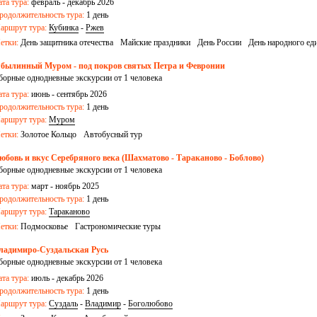
ата тура:
февраль - декабрь 2026
родолжительность тура:
1 день
аршрут тура:
Кубинка
-
Ржев
етки:
День защитника отечества
Майские праздники
День России
День народного ед
 былинный Муром - под покров святых Петра и Февронии
борные однодневные экскурсии от 1 человека
ата тура:
июнь - сентябрь 2026
родолжительность тура:
1 день
аршрут тура:
Муром
етки:
Золотое Кольцо
Автобусный тур
юбовь и вкус Серебряного века (Шахматово - Тараканово - Боблово)
борные однодневные экскурсии от 1 человека
ата тура:
март - ноябрь 2025
родолжительность тура:
1 день
аршрут тура:
Тараканово
етки:
Подмосковье
Гастрономические туры
ладимиро-Суздальская Русь
борные однодневные экскурсии от 1 человека
ата тура:
июль - декабрь 2026
родолжительность тура:
1 день
аршрут тура:
Суздаль
-
Владимир
-
Боголюбово