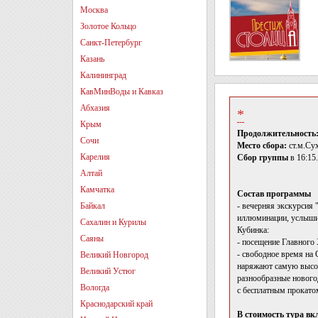
Москва
Золотое Кольцо
Санкт-Петербург
Казань
Калининград
КавМинВоды и Кавказ
Абхазия
*
Крым
Продолжительность
Сочи
Место сбора:
ст.м.Су
Карелия
Сбор группы
в 16:15
Алтай
Камчатка
Состав программы
Байкал
- вечерняя экскурсия
иллюминации, услышим
Сахалин и Курилы
Кубинка:
Саяны
- посещение Главног
- свободное время на
Великий Новгород
наряжают самую высок
Великий Устюг
разнообразные нового
Вологда
с бесплатным прокато
Краснодарский край
В стоимость тура вк