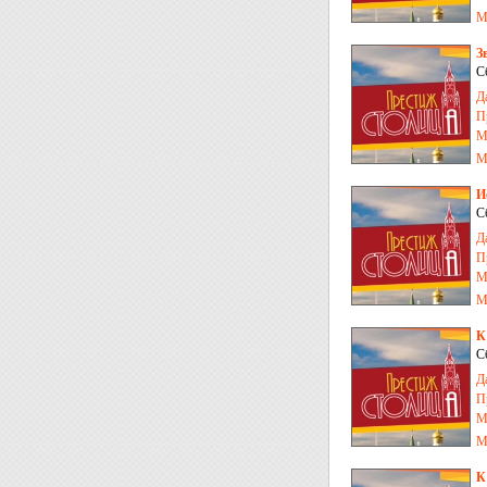
М
З
С
Д
П
М
М
И
С
Д
П
М
М
К
С
Д
П
М
М
К