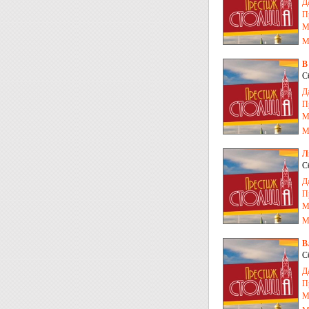
Д
П
М
М
В
С
Д
П
М
М
Л
С
Д
П
М
М
В
С
Д
П
М