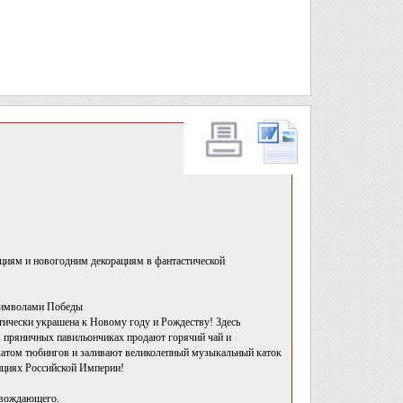
циям и новогодним декорациям в фантастической
 символами Победы
тически украшена к Новому году и Рождеству! Здесь
 пряничных павильончиках продают горячий чай и
окатом тюбингов и заливают великолепный музыкальный каток
ициях Российской Империи!
овождающего.