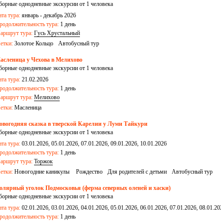
борные однодневные экскурсии от 1 человека
ата тура:
январь - декабрь 2026
родолжительность тура:
1 день
аршрут тура:
Гусь Хрустальный
етки:
Золотое Кольцо
Автобусный тур
асленица у Чехова в Мелихово
борные однодневные экскурсии от 1 человека
ата тура:
21.02.2026
родолжительность тура:
1 день
аршрут тура:
Мелихово
етки:
Масленица
овогодняя сказка в тверской Карелии у Луми Тайкури
борные однодневные экскурсии от 1 человека
ата тура:
03.01.2026, 05.01.2026, 07.01.2026, 09.01.2026, 10.01.2026
родолжительность тура:
1 день
аршрут тура:
Торжок
етки:
Новогодние каникулы
Рождество
Для родителей с детьми
Автобусный тур
олярный уголок Подмосковья (ферма северных оленей и хаски)
борные однодневные экскурсии от 1 человека
ата тура:
02.01.2026, 03.01.2026, 04.01.2026, 05.01.2026, 06.01.2026, 07.01.2026, 08.01.20
родолжительность тура:
1 день