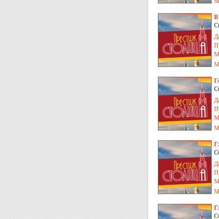
М
В
С
Д
П
М
М
Г
С
Д
П
М
М
Г
С
Д
П
М
М
Г
С