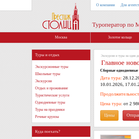
О компании
Для агентс
Туроператор по 
Москва
Золотое кольцо
Туры и отдых
Экскурсии и туры на один д
Главное нов
Экскурсионные туры
Сборные однодневные 
Школьные туры
Дата тура:
28.12.20
Экскурсии
10.01.2026, 17.01.
Отдых и проживание
Продолжительност
Туристические услуги
Однодневные туры
Цена тура:
от 2 98
Туры на праздники
Цены
Речные круизы
Куда поехать?