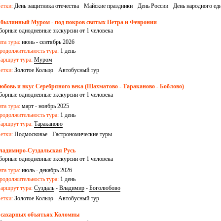
етки:
День защитника отечества
Майские праздники
День России
День народного ед
 былинный Муром - под покров святых Петра и Февронии
борные однодневные экскурсии от 1 человека
ата тура:
июнь - сентябрь 2026
родолжительность тура:
1 день
аршрут тура:
Муром
етки:
Золотое Кольцо
Автобусный тур
юбовь и вкус Серебряного века (Шахматово - Тараканово - Боблово)
борные однодневные экскурсии от 1 человека
ата тура:
март - ноябрь 2025
родолжительность тура:
1 день
аршрут тура:
Тараканово
етки:
Подмосковье
Гастрономические туры
ладимиро-Суздальская Русь
борные однодневные экскурсии от 1 человека
ата тура:
июль - декабрь 2026
родолжительность тура:
1 день
аршрут тура:
Суздаль
-
Владимир
-
Боголюбово
етки:
Золотое Кольцо
Автобусный тур
 сахарных объятьях Коломны