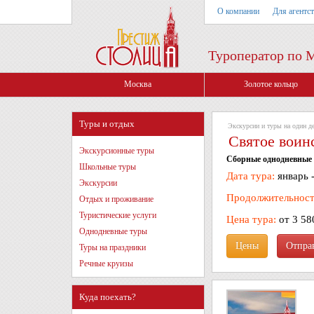
О компании
Для агентс
Туроператор по 
Москва
Золотое кольцо
Туры и отдых
Экскурсии и туры на один д
Святое воин
Экскурсионные туры
Сборные однодневные 
Школьные туры
Дата тура:
январь 
Экскурсии
Продолжительност
Отдых и проживание
Туристические услуги
Цена тура:
от 3 58
Однодневные туры
Цены
Туры на праздники
Речные круизы
Куда поехать?