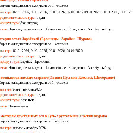
венигород - Новый Иерусалим
борные однодневные экскурсии от 1 человека
ата тура:
02.01.2026, 03.01.2026, 05.01.2026, 06.01.2026, 09.01.2026, 10.01.2026, 11.01.20
родолжительность тура:
1 день
аршрут тура:
Звенигород
етки:
Новогодние каникулы
Подмосковье
Рождество
Автобусный тур
стория земли Зарайской (Бронницы - Зарайск - Щурово)
борные однодневные экскурсии от 1 человека
ата тура:
02.01.2026, 04.01.2026, 06.01.2026, 09.01.2026
родолжительность тура:
1 день
аршрут тура:
Зарайск
-
Бронницы
етки:
Новогодние каникулы
Подмосковье
Рождество
Автобусный тур
 великим оптинским старцам (Оптина Пустынь-Козельск-Шамордино)
борные однодневные экскурсии от 1 человека
ата тура:
март - ноябрь 2025
родолжительность тура:
1 день
аршрут тура:
Козельск
етки:
Подмосковье
 мастерам хрустальных дел в Гусь-Хрустальный. Русский Мурано
борные однодневные экскурсии от 1 человека
ата тура:
январь - декабрь 2026