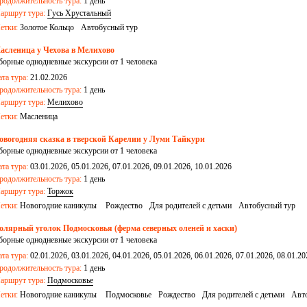
родолжительность тура:
1 день
аршрут тура:
Гусь Хрустальный
етки:
Золотое Кольцо
Автобусный тур
асленица у Чехова в Мелихово
борные однодневные экскурсии от 1 человека
ата тура:
21.02.2026
родолжительность тура:
1 день
аршрут тура:
Мелихово
етки:
Масленица
овогодняя сказка в тверской Карелии у Луми Тайкури
борные однодневные экскурсии от 1 человека
ата тура:
03.01.2026, 05.01.2026, 07.01.2026, 09.01.2026, 10.01.2026
родолжительность тура:
1 день
аршрут тура:
Торжок
етки:
Новогодние каникулы
Рождество
Для родителей с детьми
Автобусный тур
олярный уголок Подмосковья (ферма северных оленей и хаски)
борные однодневные экскурсии от 1 человека
ата тура:
02.01.2026, 03.01.2026, 04.01.2026, 05.01.2026, 06.01.2026, 07.01.2026, 08.01.20
родолжительность тура:
1 день
аршрут тура:
Подмосковье
етки:
Новогодние каникулы
Подмосковье
Рождество
Для родителей с детьми
Авт