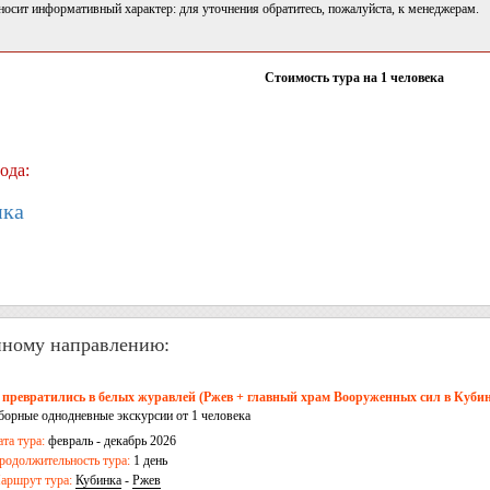
носит информативный характер: для уточнения обратитесь, пожалуйста, к менеджерам.
Стоимость тура на 1 человека
ода:
нка
нному направлению:
 превратились в белых журавлей (Ржев + главный храм Вооруженных сил в Кубин
борные однодневные экскурсии от 1 человека
ата тура:
февраль - декабрь 2026
родолжительность тура:
1 день
аршрут тура:
Кубинка
-
Ржев