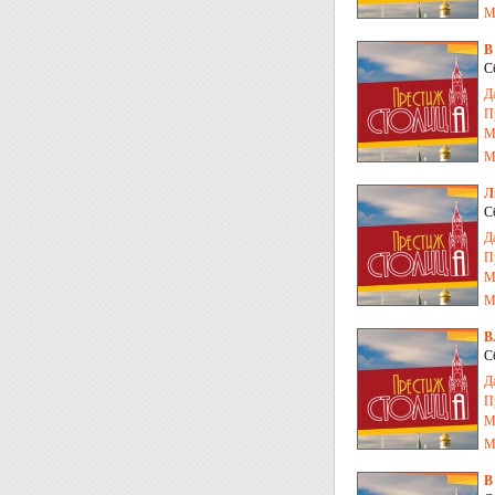
М
В
С
Д
П
М
М
Л
С
Д
П
М
М
В
С
Д
П
М
М
В