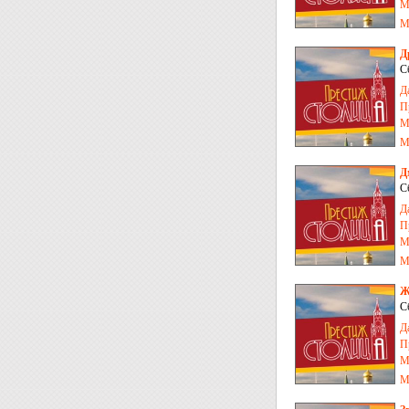
М
М
Д
С
Д
П
М
М
Д
С
Д
П
М
М
Ж
С
Д
П
М
М