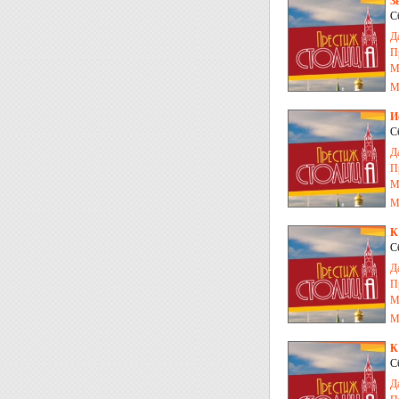
З
С
Д
П
М
М
И
С
Д
П
М
М
К
С
Д
П
М
М
К
С
Д