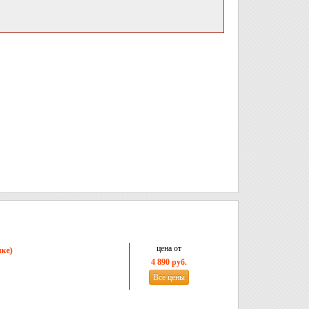
цена от
ке)
4 890 руб.
Все цены