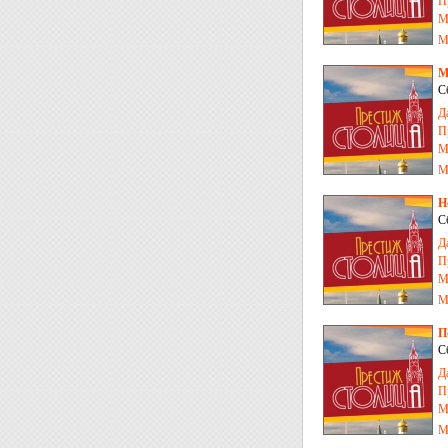
П
М
М
М
С
Д
П
М
М
Н
С
Д
П
М
М
П
С
Д
П
М
М