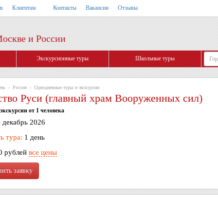
тв
Клиентам
Контакты
Вакансии
Отзывы
Москве и России
Экскурсионные туры
Школьные туры
ень
»
Россия
»
Однодневные туры и экскурсии
ство Руси (главный храм Вооруженных сил)
экскурсии от 1 человека
- декабрь 2026
ь тура:
1 день
0 рублей
все цены