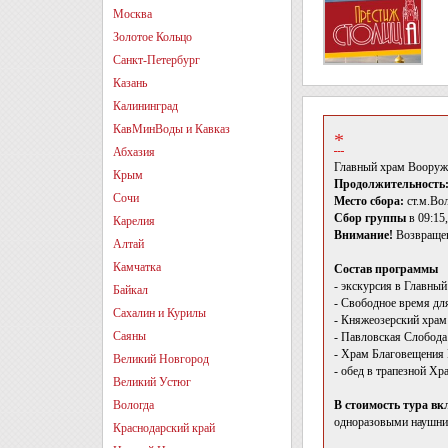
Москва
Золотое Кольцо
Санкт-Петербург
Казань
Калининград
КавМинВоды и Кавказ
*
Абхазия
Главный храм Вооруж
Крым
Продолжительность
Сочи
Место сбора:
ст.м.Во
Сбор группы
в 09:15
Карелия
Внимание!
Возвращен
Алтай
Камчатка
Состав программы
- экскурсия в Главны
Байкал
- Свободное время дл
Сахалин и Курилы
- Княжеозерский храм
Саяны
- Павловская Слобода
- Храм Благовещения
Великий Новгород
- обед в трапезной Хра
Великий Устюг
Вологда
В стоимость тура вк
одноразовыми наушни
Краснодарский край