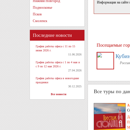
Нижний Новгород
Информация на сайте 
Подмосковье
Псков
Смоленск
Последние новости
Посещаемые гор
График работы офиса с 11 по 15
июня 2026 г.
11.06.2026
Куби
График работы офиса с 1 по 4 мая и
Россия
с 9 по 12 мая 2026 г.
27.04.2026
График работы офиса в новогодние
праздники
30.12.2025
Все туры по да
Все новости
А
С
Д
П
М