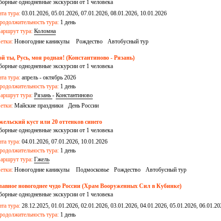
борные однодневные экскурсии от 1 человека
ата тура:
03.01.2026, 05.01.2026, 07.01.2026, 08.01.2026, 10.01.2026
родолжительность тура:
1 день
аршрут тура:
Коломна
етки:
Новогодние каникулы
Рождество
Автобусный тур
ой ты, Русь, моя родная! (Константиново - Рязань)
борные однодневные экскурсии от 1 человека
ата тура:
апрель - октябрь 2026
родолжительность тура:
1 день
аршрут тура:
Рязань
-
Константиново
етки:
Майские праздники
День России
жельский куст или 20 оттенков синего
борные однодневные экскурсии от 1 человека
ата тура:
04.01.2026, 07.01.2026, 10.01.2026
родолжительность тура:
1 день
аршрут тура:
Гжель
етки:
Новогодние каникулы
Подмосковье
Рождество
Автобусный тур
лавное новогоднее чудо России (Храм Вооруженных Сил в Кубинке)
борные однодневные экскурсии от 1 человека
ата тура:
28.12.2025, 01.01.2026, 02.01.2026, 03.01.2026, 04.01.2026, 05.01.2026, 06.01.20
9.01.2026, 10.01.2026, 17.01.2026, 27.12.2026
родолжительность тура:
1 день