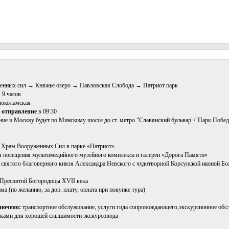
енных сил → Княжье озеро → Павловская Слобода → Патриот парк
:
9 часов
локоламская
,
отправление
в 09:30
ие в Москву будет по Минскому шоссе до ст. метро "Славянский бульвар"/"Парк Побе
й Храм Вооруженных Сил в парке «Патриот»
я посещения мультимедийного музейного комплекса и галереи «Дорога Памяти»
 святого благоверного князя Александра Невского с чудотворной Корсунской иконой Б
 Пресвятой Богородицы XVII века
ма (по желанию, за доп. плату, оплата при покупке тура)
лючено:
транспортное обслуживание, услуги гида сопровождающего,экскурсионное обсл
ками для хорошей слышимости экскурсовода